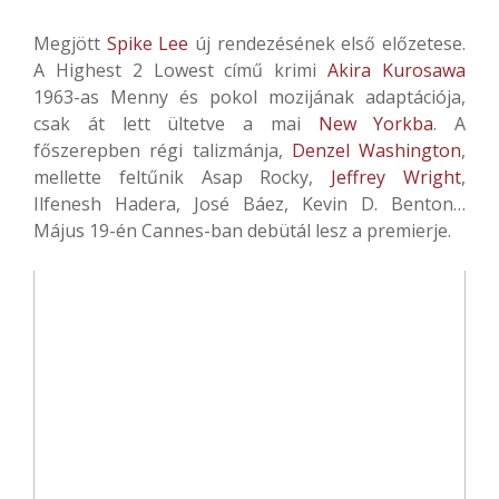
Megjött
Spike Lee
új rendezésének első előzetese.
A Highest 2 Lowest című krimi
Akira Kurosawa
1963-as Menny és pokol mozijának adaptációja,
csak át lett ültetve a mai
New Yorkba
. A
főszerepben régi talizmánja,
Denzel Washington
,
mellette feltűnik Asap Rocky,
Jeffrey Wright
,
Ilfenesh Hadera, José Báez, Kevin D. Benton…
Május 19-én Cannes-ban debütál lesz a premierje.