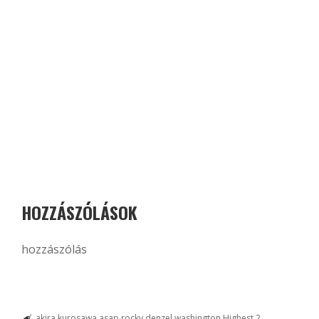
HOZZÁSZÓLÁSOK
hozzászólás
akira kurosawa
asap rocky
denzel washington
Highest 2