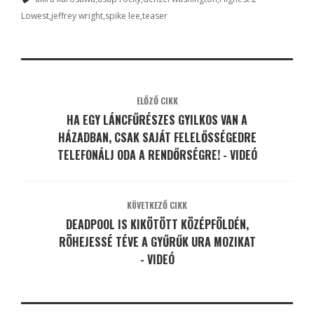
Lowest
jeffrey wright
spike lee
teaser
ELŐZŐ CIKK
HA EGY LÁNCFŰRÉSZES GYILKOS VAN A
HÁZADBAN, CSAK SAJÁT FELELŐSSÉGEDRE
TELEFONÁLJ ODA A RENDŐRSÉGRE! - VIDEÓ
KÖVETKEZŐ CIKK
DEADPOOL IS KIKÖTÖTT KÖZÉPFÖLDÉN,
RÖHEJESSÉ TÉVE A GYŰRŰK URA MOZIKAT
- VIDEÓ