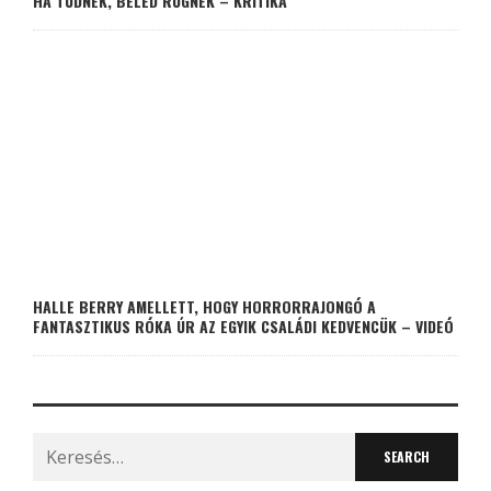
HA TUDNÉK, BELÉD RÚGNÉK – KRITIKA
HALLE BERRY AMELLETT, HOGY HORRORRAJONGÓ A
FANTASZTIKUS RÓKA ÚR AZ EGYIK CSALÁDI KEDVENCÜK – VIDEÓ
Search
for: