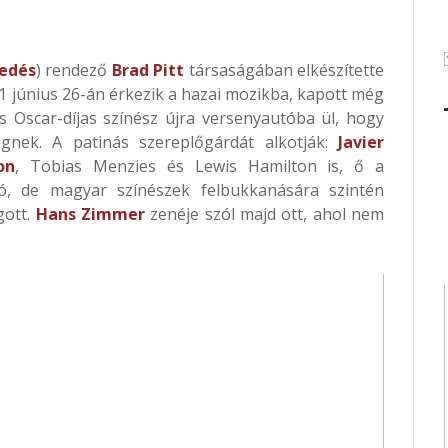
ledés
) rendező
Brad Pitt
társaságában elkészítette
F1 június 26-án érkezik a hazai mozikba, kapott még
 Oscar-díjas színész újra versenyautóba ül, hogy
égnek. A patinás szereplőgárdát alkotják:
Javier
on
,
Tobias Menzies
és Lewis Hamilton is, ő a
tó,
de magyar színészek felbukkanására szintén
gott.
Hans Zimmer
zenéje szól majd ott, ahol nem