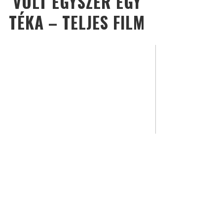
VOLT EGYSZER EGY
TÉKA – TELJES FILM