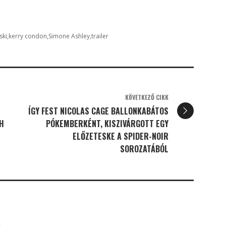
ski
kerry condon
Simone Ashley
trailer
KÖVETKEZŐ CIKK
ÍGY FEST NICOLAS CAGE BALLONKABÁTOS
H
PÓKEMBERKÉNT, KISZIVÁRGOTT EGY
ELŐZETESKE A SPIDER-NOIR
SOROZATÁBÓL
K