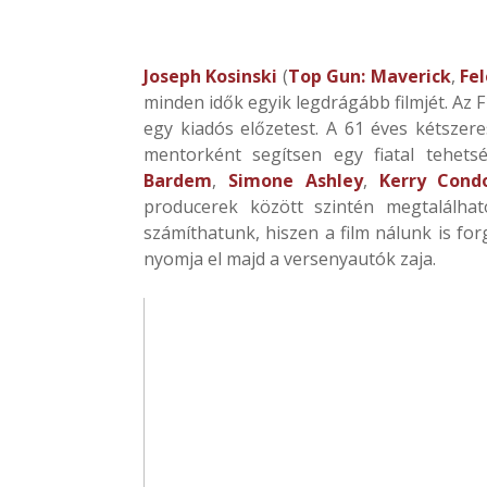
Joseph Kosinski
(
Top Gun: Maverick
,
Fe
minden idők egyik legdrágább filmjét. Az 
egy kiadós előzetest. A 61 éves
kétszeres
mentorként segítsen egy fiatal tehets
Bardem
,
Simone Ashley
,
Kerry Cond
producerek között szintén megtalálha
számíthatunk, hiszen a film nálunk is for
nyomja el majd a versenyautók zaja.