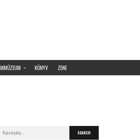
ILMMÚZEUM
KÖNYV
ZENE
Search
for: