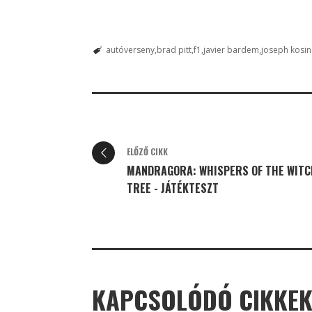
autóverseny
brad pitt
f1
javier bardem
joseph kosin
ELŐZŐ CIKK
MANDRAGORA: WHISPERS OF THE WITC
TREE - JÁTÉKTESZT
KAPCSOLÓDÓ CIKKE