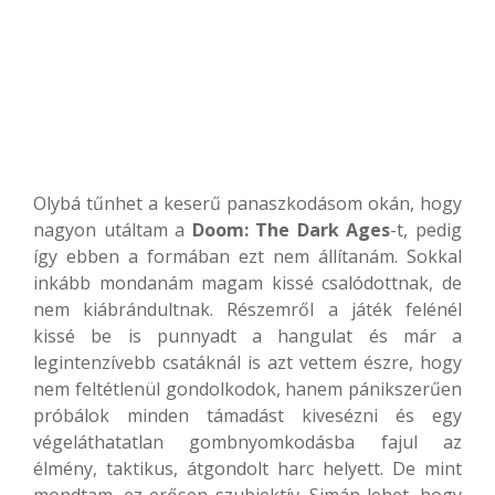
Olybá tűnhet a keserű panaszkodásom okán, hogy
nagyon utáltam a
Doom: The Dark Ages
-t, pedig
így ebben a formában ezt nem állítanám. Sokkal
inkább mondanám magam kissé csalódottnak, de
nem kiábrándultnak. Részemről a játék felénél
kissé be is punnyadt a hangulat és már a
legintenzívebb csatáknál is azt vettem észre, hogy
nem feltétlenül gondolkodok, hanem pánikszerűen
próbálok minden támadást kivesézni és egy
végeláthatatlan gombnyomkodásba fajul az
élmény, taktikus, átgondolt harc helyett. De mint
mondtam, ez erősen szubjektív. Simán lehet, hogy