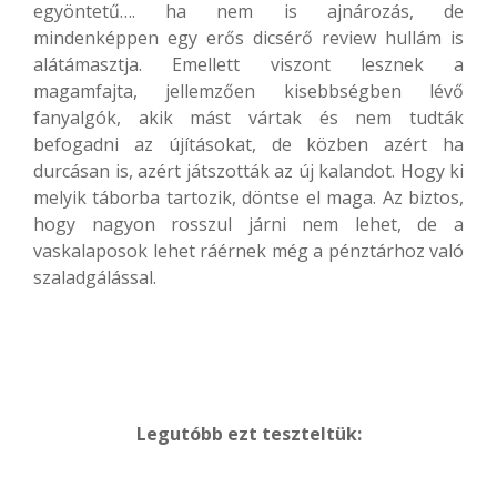
egyöntetű…. ha nem is ajnározás, de
mindenképpen egy erős dicsérő review hullám is
alátámasztja. Emellett viszont lesznek a
magamfajta, jellemzően kisebbségben lévő
fanyalgók, akik mást vártak és nem tudták
befogadni az újításokat, de közben azért ha
durcásan is, azért játszották az új kalandot. Hogy ki
melyik táborba tartozik, döntse el maga. Az biztos,
hogy nagyon rosszul járni nem lehet, de a
vaskalaposok lehet ráérnek még a pénztárhoz való
szaladgálással.
Legutóbb ezt teszteltük: