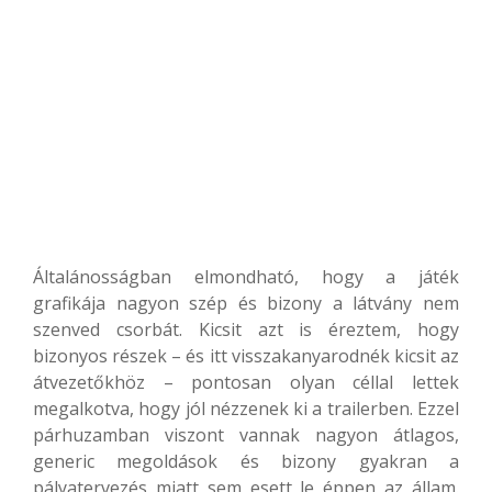
Általánosságban elmondható, hogy a játék
grafikája nagyon szép és bizony a látvány nem
szenved csorbát. Kicsit azt is éreztem, hogy
bizonyos részek – és itt visszakanyarodnék kicsit az
átvezetőkhöz – pontosan olyan céllal lettek
megalkotva, hogy jól nézzenek ki a trailerben. Ezzel
párhuzamban viszont vannak nagyon átlagos,
generic megoldások és bizony gyakran a
pályatervezés miatt sem esett le éppen az állam.