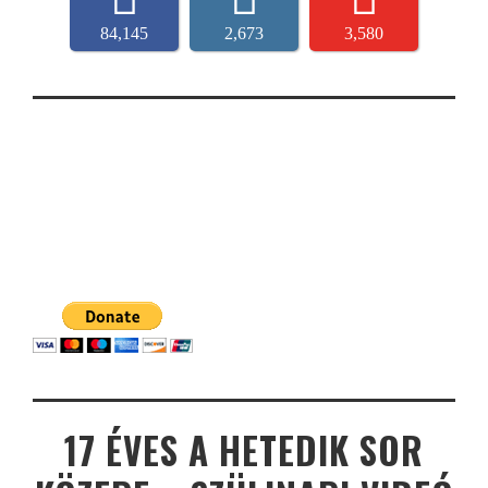
84,145
2,673
3,580
17 ÉVES A HETEDIK SOR