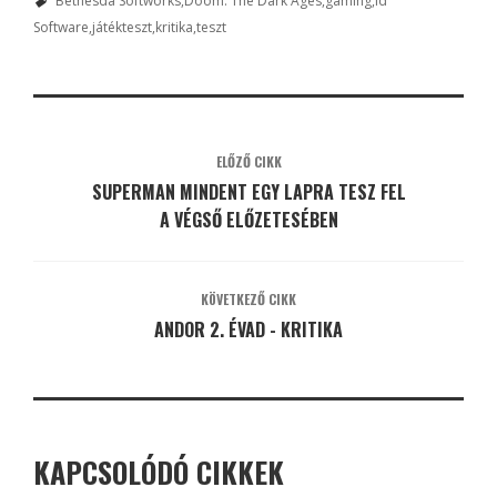
Bethesda Softworks
Doom: The Dark Ages
gaming
id
Software
játékteszt
kritika
teszt
ELŐZŐ CIKK
SUPERMAN MINDENT EGY LAPRA TESZ FEL
A VÉGSŐ ELŐZETESÉBEN
KÖVETKEZŐ CIKK
ANDOR 2. ÉVAD - KRITIKA
KAPCSOLÓDÓ CIKKEK