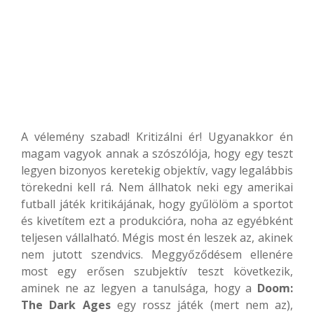
A vélemény szabad! Kritizálni ér! Ugyanakkor én
magam vagyok annak a szószólója, hogy egy teszt
legyen bizonyos keretekig objektív, vagy legalábbis
törekedni kell rá. Nem állhatok neki egy amerikai
futball játék kritikájának, hogy gyűlölöm a sportot
és kivetítem ezt a produkcióra, noha az egyébként
teljesen vállalható. Mégis most én leszek az, akinek
nem jutott szendvics. Meggyőződésem ellenére
most egy erősen szubjektív teszt következik,
aminek ne az legyen a tanulsága, hogy a
Doom:
The Dark Ages
egy rossz játék (mert nem az),