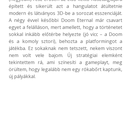
épített és sikerült azt a hangulatot átültetnie
modern és látványos 3D-be a sorozat esszenciáját.
A négy évvel későbbi Doom Eternal már csavart
egyet a felálláson, mert amellett, hogy a történetet
sokkal inkább előtérbe helyezte (jó vicc – a Doom
és a komoly sztori), behozta a platformingot a
játékba. Ez sokaknak nem tetszett, nekem viszont
nem volt vele bajom. Új stratégiai elemként
tekintettem rá, ami színesíti a gameplayt, meg
örültem, hogy legalább nem egy rókabőrt kaptunk,
új pályákkal.