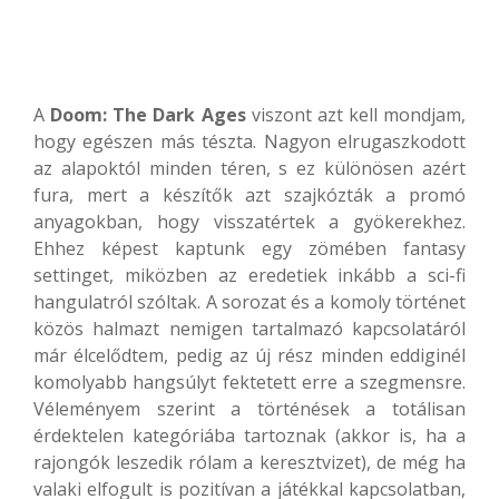
A
Doom: The Dark Ages
viszont azt kell mondjam,
hogy egészen más tészta. Nagyon elrugaszkodott
az alapoktól minden téren, s ez különösen azért
fura, mert a készítők azt szajkózták a promó
anyagokban, hogy visszatértek a gyökerekhez.
Ehhez képest kaptunk egy zömében fantasy
settinget, miközben az eredetiek inkább a sci-fi
hangulatról szóltak. A sorozat és a komoly történet
közös halmazt nemigen tartalmazó kapcsolatáról
már élcelődtem, pedig az új rész minden eddiginél
komolyabb hangsúlyt fektetett erre a szegmensre.
Véleményem szerint a történések a totálisan
érdektelen kategóriába tartoznak (akkor is, ha a
rajongók leszedik rólam a keresztvizet), de még ha
valaki elfogult is pozitívan a játékkal kapcsolatban,