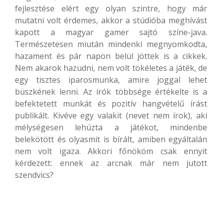
fejlesztése elért egy olyan szintre, hogy már
mutatni volt érdemes, akkor a stúdióba meghívást
kapott a magyar gamer sajtó színe-java.
Természetesen miután mindenki megnyomkodta,
hazament és pár napon belül jöttek is a cikkek.
Nem akarok hazudni, nem volt tökéletes a játék, de
egy tisztes iparosmunka, amire joggal lehet
büszkének lenni. Az írók többsége értékelte is a
befektetett munkát és pozitív hangvételű írást
publikált. Kivéve egy valakit (nevet nem írok), aki
mélységesen lehúzta a játékot, mindenbe
belekötött és olyasmit is bírált, amiben egyáltalán
nem volt igaza. Akkori főnököm csak ennyit
kérdezett: ennek az arcnak már nem jutott
szendvics?