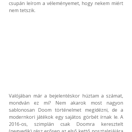
csupán leírom a véleményemet, hogy nekem miért
nem tetszik.
Valójában már a bejelentéskor húztam a számat,
mondván ez mi? Nem akarok most nagyon
sablonosan Doom történelmet megidézni, de a
modernkori játékok egy sajátos görbét írnak le. A
2016-os, szimplán csak Doomra keresztelt
(negyedik) rész erősen az első kettő nosztalgiájára