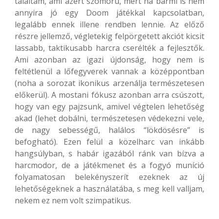
találtam, ami azért szomorú, mert ha bármi is nem
annyira jó egy Doom játékkal kapcsolatban,
legalább ennek illene rendben lennie. Az előző
részre jellemző, végletekig felpörgetett akciót kicsit
lassabb, taktikusabb harcra cserélték a fejlesztők.
Ami azonban az igazi újdonság, hogy nem is
feltétlenül a lőfegyverek vannak a középpontban
(noha a sorozat ikonikus arzenálja természetesen
előkerül). A mostani fókusz azonban arra csúszott,
hogy van egy pajzsunk, amivel végtelen lehetőség
akad (lehet dobálni, természetesen védekezni vele,
de nagy sebességű, halálos “lökdösésre” is
befogható). Ezen felül a közelharc van inkább
hangsúlyban, s habár igazából ránk van bízva a
harcmodor, de a játékmenet és a fogyó muníció
folyamatosan belekényszerít ezeknek az új
lehetőségeknek a használatába, s meg kell valljam,
nekem ez nem volt szimpatikus.