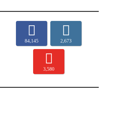
84,145
2,673
3,580