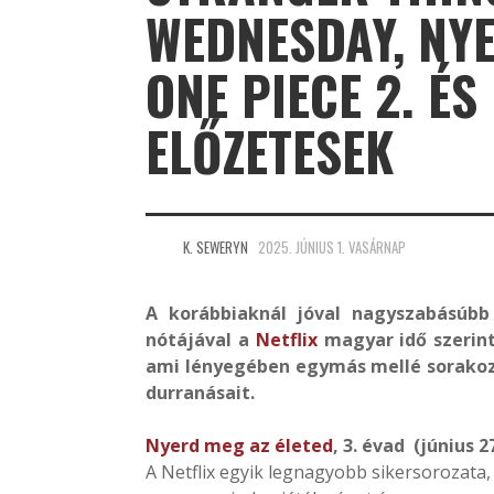
WEDNESDAY, NYE
ONE PIECE 2. É
ELŐZETESEK
K. SEWERYN
2025. JÚNIUS 1. VASÁRNAP
A korábbiaknál jóval nagyszabásúbb
nótájával a
Netflix
magyar idő szerint
ami lényegében egymás mellé sorakozt
durranásait.
Nyerd meg az életed
, 3. évad (június 27
A Netflix egyik legnagyobb sikersorozata,