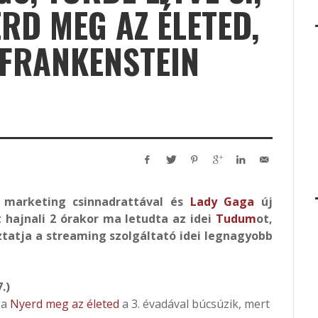
RD MEG AZ ÉLETED,
S FRANKENSTEIN
 marketing csinnadrattával és
Lady Gaga
új
 hajnali 2 órakor ma letudta az idei
Tudum
ot,
atja a streaming szolgáltató idei legnagyobb
.)
 a
Nyerd meg az életed
a 3. évadával búcsúzik, mert