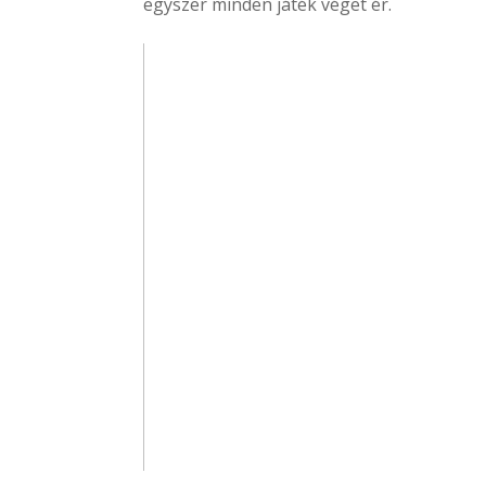
egyszer minden játék véget ér.