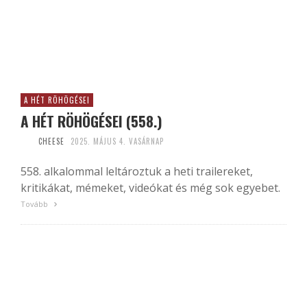
A HÉT RÖHÖGÉSEI
A HÉT RÖHÖGÉSEI (558.)
CHEESE
2025. MÁJUS 4. VASÁRNAP
558. alkalommal leltároztuk a heti trailereket,
kritikákat, mémeket, videókat és még sok egyebet.
Tovább