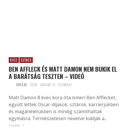
KVÍZ
SZÍNES
BEN AFFLECK ÉS MATT DAMON NEM BUKIK EL
A BARÁTSÁG TESZTEN – VIDEÓ
CHEESE
2026. JANUÁR 31. SZOMBAT
Matt Damon 8 éves kora óta ismeri Ben Afflecket,
együtt lettek Oscar-díjasok, sztárok, karrierjükben
és magánéletükben is mindig számíthattak
egymásra. Természetesen nevetve kiállják a...
Tovább