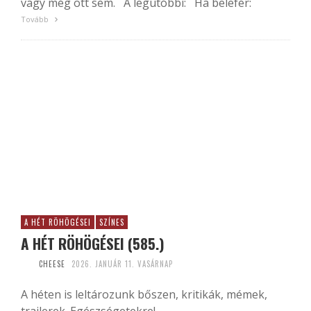
vagy még ott sem. A legutóbbi: Ha belefér:
Tovább
A HÉT RÖHÖGÉSEI
SZÍNES
A HÉT RÖHÖGÉSEI (585.)
CHEESE
2026. JANUÁR 11. VASÁRNAP
A héten is leltározunk bőszen, kritikák, mémek,