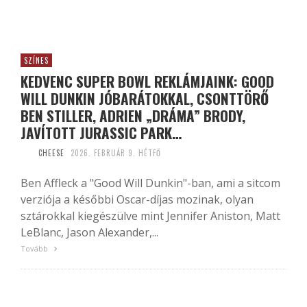
SZÍNES
KEDVENC SUPER BOWL REKLÁMJAINK: GOOD
WILL DUNKIN JÓBARÁTOKKAL, CSONTTÖRŐ
BEN STILLER, ADRIEN „DRÁMA” BRODY,
JAVÍTOTT JURASSIC PARK…
CHEESE
2026. FEBRUÁR 9. HÉTFŐ
Ben Affleck a "Good Will Dunkin"-ban, ami a sitcom
verziója a későbbi Oscar-díjas mozinak, olyan
sztárokkal kiegészülve mint Jennifer Aniston, Matt
LeBlanc, Jason Alexander,...
Tovább