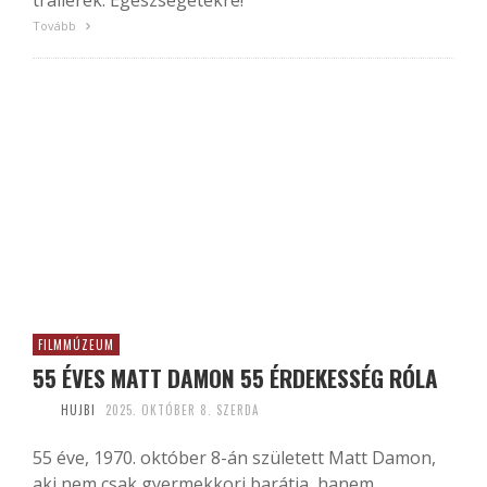
trailerek. Egészségetekre!
Tovább
FILMMÚZEUM
55 ÉVES MATT DAMON 55 ÉRDEKESSÉG RÓLA
HUJBI
2025. OKTÓBER 8. SZERDA
55 éve, 1970. október 8-án született Matt Damon,
aki nem csak gyermekkori barátja, hanem