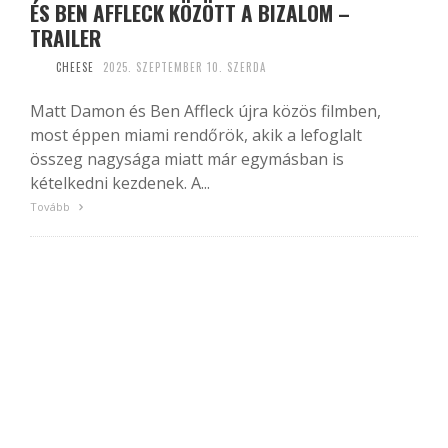
ÉS BEN AFFLECK KÖZÖTT A BIZALOM –
TRAILER
CHEESE
2025. SZEPTEMBER 10. SZERDA
Matt Damon és Ben Affleck újra közös filmben,
most éppen miami rendőrök, akik a lefoglalt
összeg nagysága miatt már egymásban is
kételkedni kezdenek. A...
Tovább