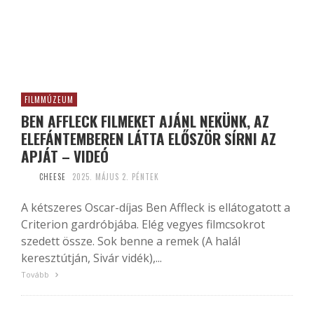
FILMMÚZEUM
BEN AFFLECK FILMEKET AJÁNL NEKÜNK, AZ
ELEFÁNTEMBEREN LÁTTA ELŐSZÖR SÍRNI AZ
APJÁT – VIDEÓ
CHEESE
2025. MÁJUS 2. PÉNTEK
A kétszeres Oscar-díjas Ben Affleck is ellátogatott a
Criterion gardróbjába. Elég vegyes filmcsokrot
szedett össze. Sok benne a remek (A halál
keresztútján, Sivár vidék),...
Tovább