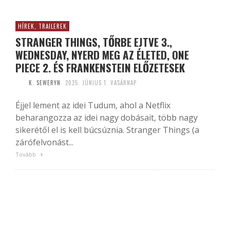
HÍREK, TRAILEREK
STRANGER THINGS, TŐRBE EJTVE 3.,
WEDNESDAY, NYERD MEG AZ ÉLETED, ONE
PIECE 2. ÉS FRANKENSTEIN ELŐZETESEK
K. SEWERYN
2025. JÚNIUS 1. VASÁRNAP
Éjjel lement az idei Tudum, ahol a Netflix
beharangozza az idei nagy dobásait, több nagy
sikerétől el is kell búcsúznia. Stranger Things (a
zárófelvonást...
Tovább