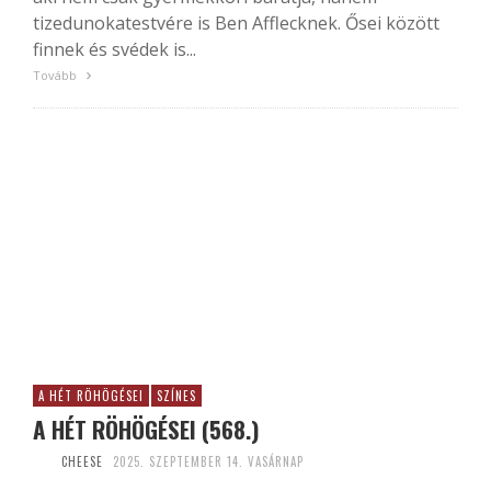
tizedunokatestvére is Ben Afflecknek. Ősei között
finnek és svédek is...
Tovább
A HÉT RÖHÖGÉSEI
SZÍNES
A HÉT RÖHÖGÉSEI (568.)
CHEESE
2025. SZEPTEMBER 14. VASÁRNAP