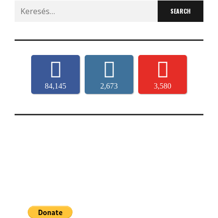
Search
for:
84,145
2,673
3,580