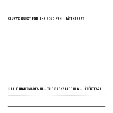
BLUEY’S QUEST FOR THE GOLD PEN – JÁTÉKTESZT
LITTLE NIGHTMARES III – THE BACKSTAGE DLC – JÁTÉKTESZT