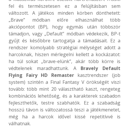
fel és természetesen ez a felújításban sem
változott. A játékos minden körben dönthetett:
„Brave” módban előre elhasználhat több
akciópontot (BP), hogy egymás után többször
támadjon, vagy „Default” módban védekezik, BP-t
gyűjt és későbbre tartogatja a támadásait. Ez a
rendszer komolyabb stratégiai mélységet adott a
harcoknak, hiszen mérlegelni kellett a kockázatot:
ha túl sokat „brave-elünk”, akár több körre is
védtelenek maradhattunk. A
Bravely Default
Flying Fairy HD Remaster
kasztrendszer (job
system) szintén a Final Fantasy V örökségét viszi
tovább: több mint 20 választható kaszt, rengeteg
kombinációs lehetőség, és a karakterek szabadon
fejleszthetők, testre szabhatók. Ez a szabadság
hosszú távon is változatossá teszi a játékmenetet,
még ha a harcok idővel kissé repetitívvé is
válhatnak.