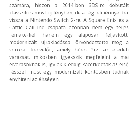
számára, hiszen a 2014-ben 3DS-re debütált
klasszikus most új fényben, de a régi élménnyel tér
vissza a Nintendo Switch 2-re. A Square Enix és a
Cattle Call Inc. csapata azonban nem egy teljes
remake-kel, hanem egy alaposan feljavított,
modernizált újrakiadással örvendeztette meg a
sorozat kedvelőit, amely hűen őrzi az eredeti
varázsát, miközben igyekszik megfelelni a mai
elvárásoknak is, így akik eddig kacérkodtak az első
résszel, most egy modernizált köntösben tudnak
enyhíteni az éhségen.