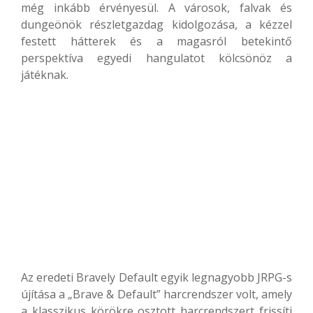
még inkább érvényesül. A városok, falvak és
dungeönök részletgazdag kidolgozása, a kézzel
festett hátterek és a magasról betekintő
perspektíva egyedi hangulatot kölcsönöz a
játéknak.
Az eredeti Bravely Default egyik legnagyobb JRPG-s
újítása a „Brave & Default” harcrendszer volt, amely
a klasszikus körökre osztott harcrendszert frissíti