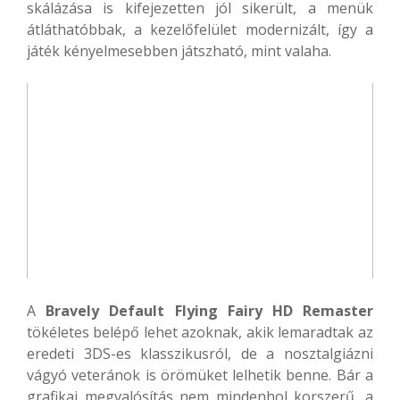
skálázása is kifejezetten jól sikerült, a menük
átláthatóbbak, a kezelőfelület modernizált, így a
játék kényelmesebben játszható, mint valaha.
A
Bravely Default Flying Fairy HD Remaster
tökéletes belépő lehet azoknak, akik lemaradtak az
eredeti 3DS-es klasszikusról, de a nosztalgiázni
vágyó veteránok is örömüket lelhetik benne. Bár a
grafikai megvalósítás nem mindenhol korszerű, a