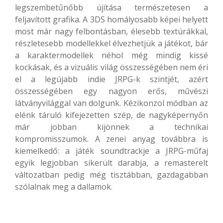
legszembetűnőbb újítása természetesen a
feljavított grafika. A 3DS homályosabb képei helyett
most már nagy felbontásban, élesebb textúrákkal,
részletesebb modellekkel élvezhetjük a játékot, bár
a karaktermodellek néhol még mindig kissé
kockásak, és a vizuális világ összességében nem éri
el a legújabb indie JRPG-k szintjét, azért
összességében egy nagyon erős, művészi
látványvilággal van dolgunk. Kézikonzol módban az
elénk táruló kifejezetten szép, de nagyképernyőn
már jobban kijönnek a technikai
kompromisszumok. A zenei anyag továbbra is
kiemelkedő: a játék soundtrackje a JRPG-műfaj
egyik legjobban sikerült darabja, a remasterelt
változatban pedig még tisztábban, gazdagabban
szólalnak meg a dallamok.