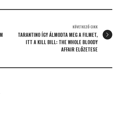
KÖVETKEZŐ CIKK
LM
TARANTINO ÍGY ÁLMODTA MEG A FILMET,
ITT A KILL BILL: THE WHOLE BLOODY
AFFAIR ELŐZETESE
K