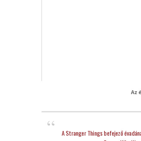
Az é
A Stranger Things befejező évadának