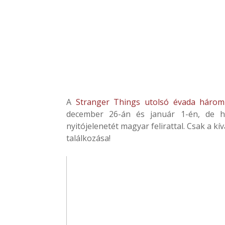
A
Stranger Things utolsó évada három 
december 26-án és január 1-én, de he
nyitójelenetét magyar felirattal. Csak a kí
találkozása!