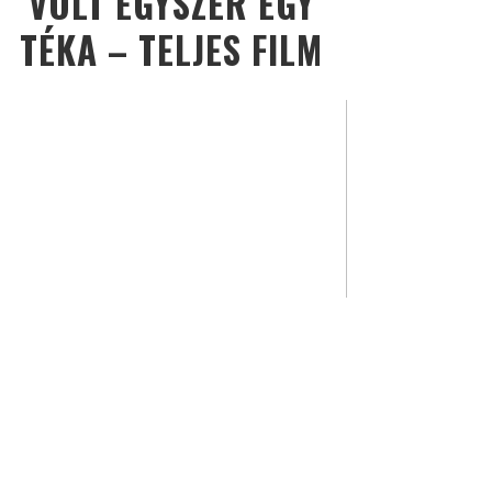
VOLT EGYSZER EGY
TÉKA – TELJES FILM