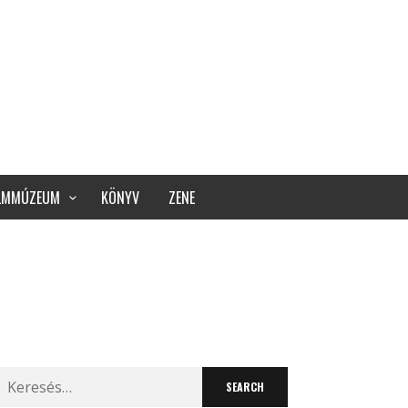
ILMMÚZEUM
KÖNYV
ZENE
Search
for: