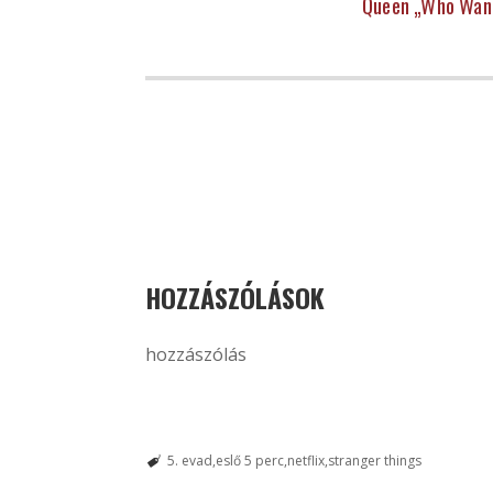
Queen „Who Want
HOZZÁSZÓLÁSOK
hozzászólás
5. evad
eslő 5 perc
netflix
stranger things