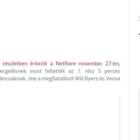
részletben érkezik a Netflixre november 27-én,
rgelésnek most feltették az 1. rész 5 perces
váncsiaknak, íme a megfiatalított Will Byers és Vecna