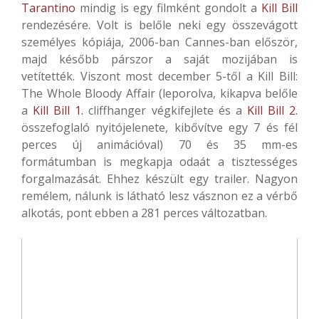
Tarantino
mindig is egy filmként gondolt a
Kill Bill
rendezésére. Volt is belőle neki egy összevágott
személyes kópiája, 2006-ban Cannes-ban először,
majd később párszor a saját mozijában is
vetítették. Viszont most december 5-től a Kill Bill:
The Whole Bloody Affair (leporolva, k
ikapva belőle
a
Kill Bill 1.
cliffhanger végkifejlete és a
Kill Bill 2.
összefoglaló nyitójelenete, kibővítve egy 7 és fél
perces új animációval)
70 és 35 mm-es
formátumban is megkapja odaát a tisztességes
forgalmazását. Ehhez készült egy trailer. Nagyon
remélem, nálunk is látható lesz vásznon ez a vérbő
alkotás, pont ebben a
281 perces
változatban.