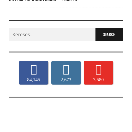
Search
for:
84,145
2,673
3,580