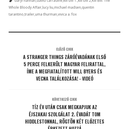
daryl hannah
david carradine
kill bill 1.
kill bill 2
Kill Bill: The
Whole Bloody Affair
lucy liu
michael madsen
quentin
tarantino
trailer
uma thurman
vivica a. fox
ELŐZŐ CIKK
A STRANGER THINGS ZÁRÓÉVADÁNAK ELSŐ
5 PERCE FELKERÜLT MAGYAR FELIRATTAL,
ÍME A MEGFIATALÍTOTT WILL BYERS ÉS
VECNA TALÁLKOZÁSA! - VIDEÓ
KÖVETKEZŐ CIKK
TÍZ ÉV UTÁN CSAK MEGKAPJUK AZ
ÉJSZAKAI SZOLGÁLAT 2. ÉVADÁT TOM
HIDDLESTONNAL, RÖGTÖN KÉT ELŐZETES
ÉRKEZETT HOZZÁ