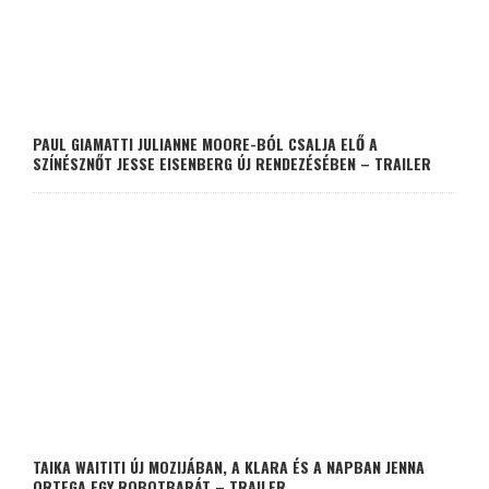
PAUL GIAMATTI JULIANNE MOORE-BÓL CSALJA ELŐ A
SZÍNÉSZNŐT JESSE EISENBERG ÚJ RENDEZÉSÉBEN – TRAILER
TAIKA WAITITI ÚJ MOZIJÁBAN, A KLARA ÉS A NAPBAN JENNA
ORTEGA EGY ROBOTBARÁT – TRAILER