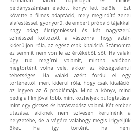
formában látott napvilágot és milliós
példányszámban eladott könyv lett belőle. Ezt
követte a filmes adaptáció, mely megindító zenei
aláfestéssel, gyönyörű, de embert próbáló tájakkal,
nagy adag életigenléssel és két nagyszerű
színésszel költözött a vászonra, hogy aztán
kiderüljön róla, az egész csak kitaláció. Számomra
ez semmit nem von le az értékéből, sőt. Ha valaki
úgy tud megírni valamit, mintha valóban
megtörtént volna vele, akkor az kétségtelenül
tehetséges. Ha valaki azért fordul el egy
történettől, mert kiderül róla, hogy csak kitaláció,
az legyen az ő problémája. Mind a könyv, mind
pedig a film jóval több, mint közhelyek pufogtatása,
mint egy giccses és hatásvadász valami. Két ember
utazása, akiknek nem szívesen kerülnénk a
helyzetébe, de a végére valahogy mégis irigyeljük
őket. Ha így történt, ha nem.