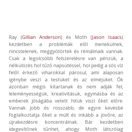
Ray (
Gillian Anderson
) és Moth (
Jason Isaacs
)
kezdetben a problémák elől menekülnek,
nincstelenek, meggyötörtek és rémálmaik vannak.
Csak a legolcsóbb felszerelésre van pénzük, a
nélkülözés hol tűző napsütéssel, hol pedig a sós víz
felől érkező viharokkal párosul, ami alaposan
igénybe veszi a testüket és az elméjüket. Ők
azonban mégis kitartanak és nem adják fel,
leleményességük, kreativitásuk, egymásba és az
emberek jóságába vetett hitük viszi őket előre.
Vannak jobb és rosszabb, de egyre kevésbé
foglalkoztatja őket a múlt és inkább a jövőre, az
újrakezdésre koncentrálnak. Bár kezdetben
idegesítőnek tűnhet, ahogy Moth látszólag