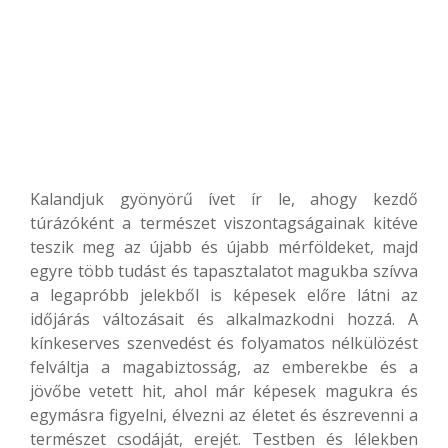
Kalandjuk gyönyörű ívet ír le, ahogy kezdő
túrázóként a természet viszontagságainak kitéve
teszik meg az újabb és újabb mérföldeket, majd
egyre több tudást és tapasztalatot magukba szívva
a legapróbb jelekből is képesek előre látni az
időjárás változásait és alkalmazkodni hozzá. A
kínkeserves szenvedést és folyamatos nélkülözést
felváltja a magabiztosság, az emberekbe és a
jövőbe vetett hit, ahol már képesek magukra és
egymásra figyelni, élvezni az életet és észrevenni a
természet csodáját, erejét. Testben és lélekben