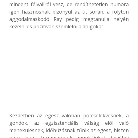
mindent félvállról vesz, de rendíthetetlen humora
igen hasznosnak bizonyul az út során, a folyton
aggodalmaskodó Ray pedig megtanulja helyén
kezelni és pozitívan szemlélni a dolgokat.
Kezdetben az egész valóban pótcselekvésnek, a
gondok, az egzisztenciális válság elől való
menekülésnek, időhúzásnak tűnik az egész, hiszen
nincs hova hazamenniük, munkájukat, bevételi