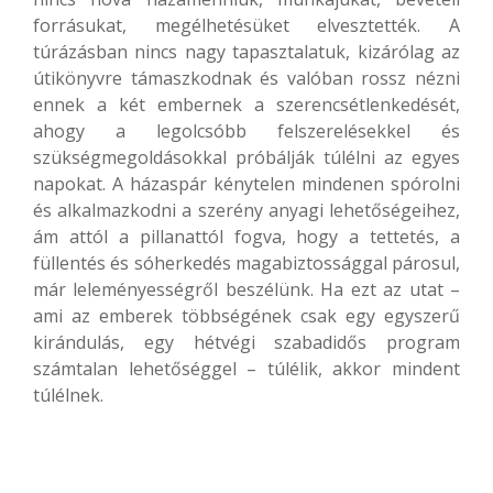
forrásukat, megélhetésüket elvesztették. A
túrázásban nincs nagy tapasztalatuk, kizárólag az
útikönyvre támaszkodnak és valóban rossz nézni
ennek a két embernek a szerencsétlenkedését,
ahogy a legolcsóbb felszerelésekkel és
szükségmegoldásokkal próbálják túlélni az egyes
napokat. A házaspár kénytelen mindenen spórolni
és alkalmazkodni a szerény anyagi lehetőségeihez,
ám attól a pillanattól fogva, hogy a tettetés, a
füllentés és sóherkedés magabiztossággal párosul,
már leleményességről beszélünk. Ha ezt az utat –
ami az emberek többségének csak egy egyszerű
kirándulás, egy hétvégi szabadidős program
számtalan lehetőséggel – túlélik, akkor mindent
túlélnek.