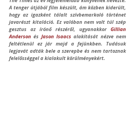
The Times az év legfelemelőbb könyvének nevezte.
A tenger útjából film készült, ám közben kiderült,
hogy az igazként tálalt szívbemarkoló történet
javarészt kitaláció. Ez valóban nem volt túl szép
gesztus az írónő részéről, ugyanakkor
Gillian
Anderson
és
Jason Isaacs
alakítását nézve nem
feltétlenül ez jár majd a fejünkben. Tudásuk
legjavát adták bele a szerepbe és nem tartoznak
felelősséggel a kialakult körülményekért.