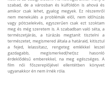
szabad, de a városban és külföldön is ahová és
amikor csak lehet, gyalog megyek. Ez részemről
nem menekülés a problémák elől, nem időhúzás
vagy pótcselekvés, egyszerűen csak ezt szoktam
meg és még szeretem is. A szabadban való séta, a
természetjárás, a túrázás megtanít tisztelni a
természetet, megismered általa a határaid, kitisztul
a fejed, lelassítasz, rengeteg emlékkel leszel
gazdagabb, megismerked(het)sz hasonló
érdeklődésű emberekkel, na meg egészséges. A
film női főszereplőjével ellentétben könyvet
ugyanakkor én nem írnék róla.