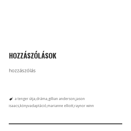
HOZZÁSZÓLÁSOK
hozzászólás
a tenger útja
dráma
gillian anderson
jason
isaacs
könyvadaptáció
marianne elliott
raynor winn