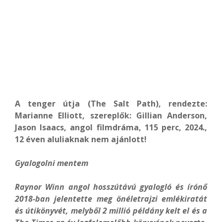
A tenger útja (The Salt Path), rendezte:
Marianne Elliott, szereplők: Gillian Anderson,
Jason Isaacs, angol filmdráma, 115 perc, 2024.,
12 éven aluliaknak nem ajánlott!
Gyalogolni mentem
Raynor Winn angol hosszútávú gyalogló és írónő
2018-ban jelentette meg önéletrajzi emlékiratát
és útikönyvét, melyből 2 millió példány kelt el és a