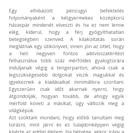
Egy elhibázott pénzügyi befektetés
folyományaként a kétgyermekes középkorú
házaspár mindenét elveszti és ha ez nem lenne
elég, kiderül, hogy a férj gyógyíthatatlan
betegségben szenved. A kilakoltatás során
meglátnak egy útikönyvet, innen jön az ötlet, hogy
a heti negyven fontos adóvisszatérítést
felhasználva több száz mérföldes gyalogtúrára
induljanak végig a tengerparton, ahová csak a
legszükségesebb dolgokat viszik magukkal és
igyekeznek a kiadásaikat minimálisra szorítani.
Egyszerűen csak időt akarnak nyerni, hogy
átgondolják, hogyan tovább, de ahogy egyik
mérföld követi a másikat, úgy változik meg a
világképük.
Azt szoktam mondani, hogy előbb tanultam meg
túrázni, mint járni és ez tulajdonképpen végig
kísérte az eddigi életem. Ha hétvége, akkor irány a