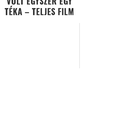
VOLT EGYSZER EGY
TÉKA – TELJES FILM