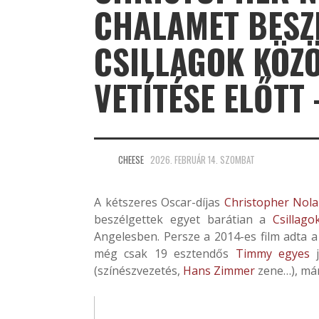
CHALAMET BESZÉ
CSILLAGOK KÖZÖ
VETÍTÉSE ELŐTT 
CHEESE
2026. FEBRUÁR 14. SZOMBAT
A kétszeres Oscar-díjas
Christopher Nol
beszélgettek egyet barátian a
Csillago
Angelesben. Persze a 2014-es film adta a 
még csak 19 esztendős
Timmy egyes
j
(színészvezetés,
Hans Zimmer
zene…), má