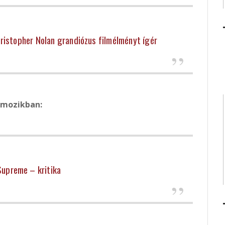
hristopher Nolan grandiózus filmélményt ígér
 mozikban:
upreme – kritika