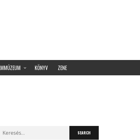
ILMMÚZEUM
KÖNYV
ZENE
Search
for: