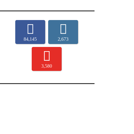
84,145
2,673
3,580