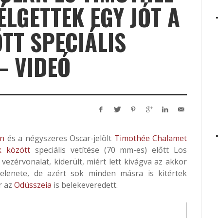
LGETTEK EGY JÓT A
TT SPECIÁLIS
– VIDEÓ
an
és a négyszeres Oscar-jelölt
Timothée Chalamet
k között
speciális vetítése (70 mm-es) előtt Los
vezérvonalat, kiderült, miért lett kivágva az akkor
elenete, de azért sok minden másra is kitértek
r az
Odüsszeia
is belekeveredett.