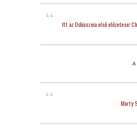
Itt az Odüsszeia első előzetese! C
A
Marty S