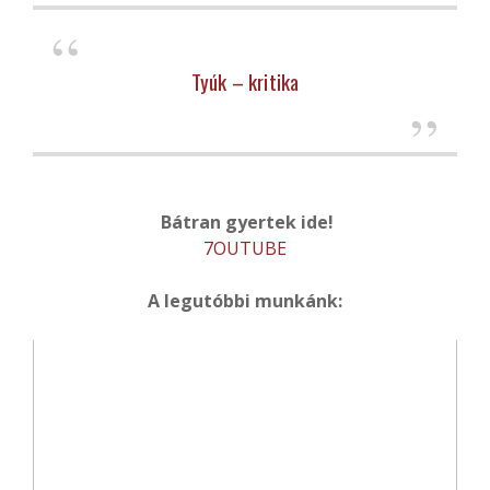
Tyúk – kritika
Bátran gyertek ide!
7OUTUBE
A legutóbbi munkánk: