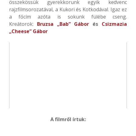
összekössük gyerekkorunk egyik kedvenc
rajzfilmsorozatával, a Kukori és Kotkodával. Igaz ez
a főcím azóta is sokunk fülébe cseng.
Kreátorok:
Bruzsa „Bab” Gábor
és
Csizmazia
„Cheese” Gábor
A filmről írtuk: