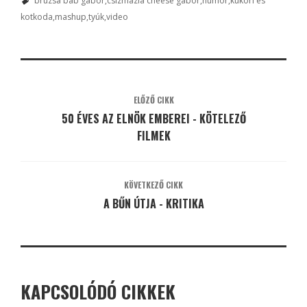
bruzsa bab gábor
csizmazia cheese gábor
humor
kukori es
kotkoda
mashup
tyúk
video
ELŐZŐ CIKK
50 ÉVES AZ ELNÖK EMBEREI - KÖTELEZŐ
FILMEK
KÖVETKEZŐ CIKK
A BŰN ÚTJA - KRITIKA
KAPCSOLÓDÓ CIKKEK