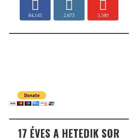
84,145
2,673
3,580
17 ÉVES A HETEDIK SOR