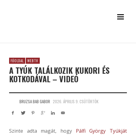
FŐOLDAL
WEBTV
A TYÚK TALÁLKOZIK KUKORI ÉS
KOTKODÁVAL – VIDEÓ
BRUZSA BAB GABOR
2026. ÁPRILIS 9. CSÜTÖRTÖK
Szinte adta magát, hogy
Pálfi György
Tyúkját