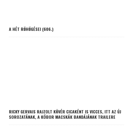
A HÉT RÖHÖGÉSEI (606.)
RICKY GERVAIS RAJZOLT KÖVÉR CICAKÉNT IS VICCES, ITT AZ ÚJ
SOROZATÁNAK, A KÓBOR MACSKÁK BANDÁJÁNAK TRAILERE