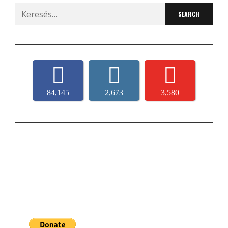
Search
for:
84,145
2,673
3,580