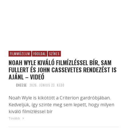
FILMMÚZEUM
FŐOLDAL
SZÍNES
NOAH WYLE KIVÁLÓ FILMÍZLÉSSEL BÍR, SAM
FULLERT ÉS JOHN CASSEVETES RENDEZÉST IS
AJÁNL – VIDEÓ
CHEESE
2026. JÚNIUS 23. KEDD
Noah Wyle is kikötött a Criterion gardróbjában.
Kedveljük, így szinte meg sem lepett, hogy milyen
kiváló filmízléssel bír
Tovább