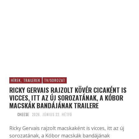
HÍREK, TRAILEREK
TV/SOROZAT
RICKY GERVAIS RAJZOLT KÖVÉR CICAKÉNT IS
VICCES, ITT AZ ÚJ SOROZATÁNAK, A KÓBOR
MACSKÁK BANDÁJÁNAK TRAILERE
CHEESE
2026. JÚNIUS 22. HÉTFŐ
Ricky Gervais rajzolt macskaként is vicces, itt az új
sorozatának, a Kóbor macskák bandájának