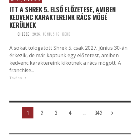
ITT A SHREK 5. ELSŐ ELŐZETESE, AMIBEN
KEDVENC KARAKTEREINK RÁCS MÖGÉ
KERÜLNEK
CHEESE
2026. JÚNIUS 16. KEDD
A sokat tologatott Shrek 5. csak 2027. június 30-án
érkezik, de már kaptunk egy előzetest, amiben
kedvenc karaktereink kikötnek a rács mögött. A
franchise...
Tovább
1
2
3
4
…
342