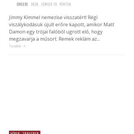
CHEESE
2026. JÚNIUS 19. PÉNTEK
Jimmy Kimmel nemezise visszatért! Régi
viszálykodásuk újult erőre kapott, amikor Matt
Damon egy trójai falóból ugrott elő, hogy
megzavarja a műsort. Remek reklám az...
Tovább
HÍREK, TRAILEREK