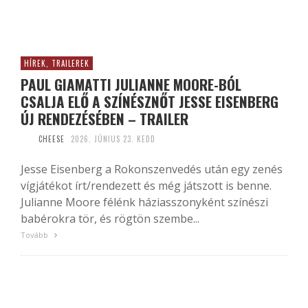
HÍREK, TRAILEREK
PAUL GIAMATTI JULIANNE MOORE-BÓL
CSALJA ELŐ A SZÍNÉSZNŐT JESSE EISENBERG
ÚJ RENDEZÉSÉBEN – TRAILER
CHEESE
2026. JÚNIUS 23. KEDD
Jesse Eisenberg a Rokonszenvedés után egy zenés
vígjátékot írt/rendezett és még játszott is benne.
Julianne Moore félénk háziasszonyként színészi
babérokra tör, és rögtön szembe...
Tovább