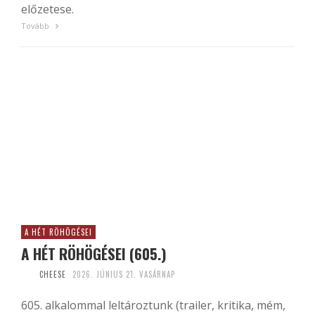
előzetese.
Tovább
A HÉT RÖHÖGÉSEI
A HÉT RÖHÖGÉSEI (605.)
CHEESE
2026. JÚNIUS 21. VASÁRNAP
605. alkalommal leltároztunk (trailer, kritika, mém,