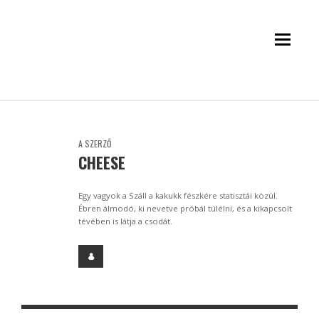
A SZERZŐ
CHEESE
Egy vagyok a Száll a kakukk fészkére statisztái közül.
Ébren álmodó, ki nevetve próbál túlélni, és a kikapcsolt
tévében is látja a csodát.