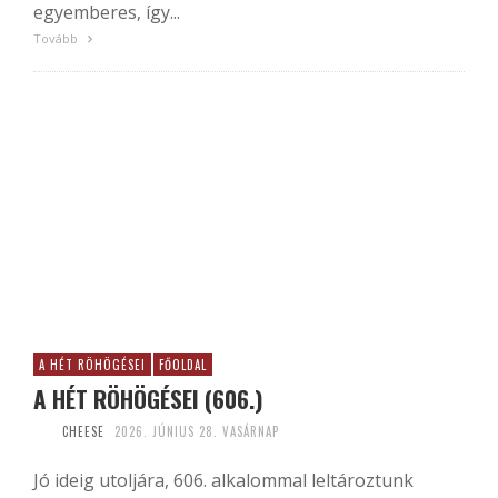
egyemberes, így...
Tovább
A HÉT RÖHÖGÉSEI
FŐOLDAL
A HÉT RÖHÖGÉSEI (606.)
CHEESE
2026. JÚNIUS 28. VASÁRNAP
Jó ideig utoljára, 606. alkalommal leltároztunk