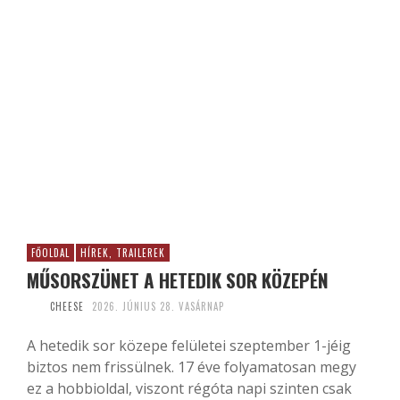
FŐOLDAL
HÍREK, TRAILEREK
MŰSORSZÜNET A HETEDIK SOR KÖZEPÉN
CHEESE
2026. JÚNIUS 28. VASÁRNAP
A hetedik sor közepe felületei szeptember 1-jéig
biztos nem frissülnek. 17 éve folyamatosan megy
ez a hobbioldal, viszont régóta napi szinten csak