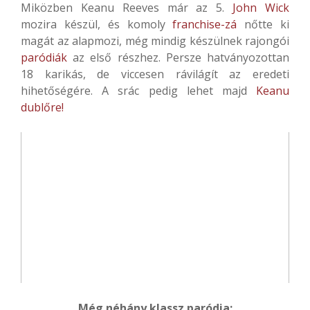
Miközben Keanu Reeves már az 5.
John Wick
mozira készül, és komoly
franchise-zá
nőtte ki
magát az alapmozi, még mindig készülnek rajongói
paródiák
az első részhez. Persze hatványozottan
18 karikás, de viccesen rávilágít az eredeti
hihetőségére. A srác pedig lehet majd
Keanu
dublőre!
Még néhány klassz paródia: