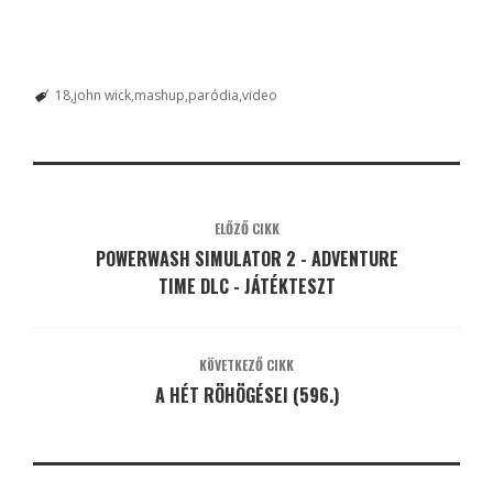
18
john wick
mashup
paródia
video
ELŐZŐ CIKK
POWERWASH SIMULATOR 2 - ADVENTURE
TIME DLC - JÁTÉKTESZT
KÖVETKEZŐ CIKK
A HÉT RÖHÖGÉSEI (596.)