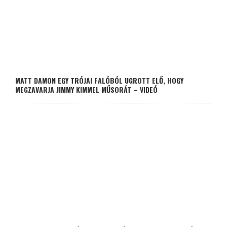
MATT DAMON EGY TRÓJAI FALÓBÓL UGROTT ELŐ, HOGY
MEGZAVARJA JIMMY KIMMEL MŰSORÁT – VIDEÓ