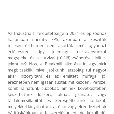
Az Industria II felépítettsége a 2021-es epizódhoz
hasonlóan narratív FPS, azonban a készítők
teljesen érthetően nem akarták ismét ugyanazt
értékesíteni, így jelenlegi tesztalanyunkat
megspékelték a survival (túlélő) zsánerével. Mit is
jelent ez? Nos, a Bleakmill alkotása itt egy picit
megbicsaklik, mivel játékunk látszólag túl nagyot
akar bizonyítani és az említett műfajjal jól
érezhetően nem igazán tudtak mit kezdeni. Persze,
kombinálhatunk cuccokat, aminek következtében
készíthetünk lőszert, aknát, gránátot vagy
fájdalomcsillapítót és keresgélhetünk kódokat,
melyekkel kinyithatunk ajtókat vagy elrendezhetjük
hátitáskánkban a felszerelésünket, de körülbelül