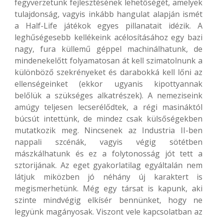
fegyverzetünk fejlesztésének lehetőségét, amelyek
tulajdonság, vagyis inkább hangulat alapján ismét
a Half-Life játékok egyes pillanatait idézik. A
leghűségesebb kellékeink acélosításához egy bazi
nagy, fura küllemű géppel machinálhatunk, de
mindenekelőtt folyamatosan át kell szimatolnunk a
különböző szekrényeket és darabokká kell lőni az
ellenségeinket (ekkor ugyanis kipottyannak
belőlük a szükséges alkatrészek). A nemeziseink
amúgy teljesen lecserélődtek, a régi masináktól
búcsút intettünk, de mindez csak külsőségekben
mutatkozik meg. Nincsenek az Industria II-ben
nappali szcénák, vagyis végig sötétben
mászkálhatunk és ez a folytonosság jót tett a
sztorijának. Az eget gyakorlatilag egyáltalán nem
látjuk miközben jó néhány új karaktert is
megismerhetünk. Még egy társat is kapunk, aki
szinte mindvégig elkísér bennünket, hogy ne
legyünk magányosak. Viszont vele kapcsolatban az