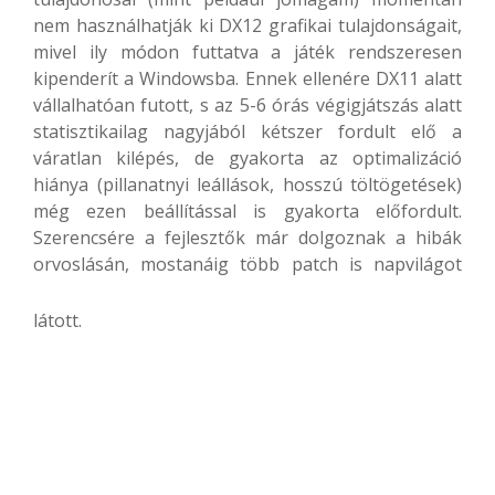
nem használhatják ki DX12 grafikai tulajdonságait,
mivel ily módon futtatva a játék rendszeresen
kipenderít a Windowsba. Ennek ellenére DX11 alatt
vállalhatóan futott, s az 5-6 órás végigjátszás alatt
statisztikailag nagyjából kétszer fordult elő a
váratlan kilépés, de gyakorta az optimalizáció
hiánya (pillanatnyi leállások, hosszú töltögetések)
még ezen beállítással is gyakorta előfordult.
Szerencsére a fejlesztők már dolgoznak a hibák
orvoslásán, mostanáig több patch is napvilágot
látott.