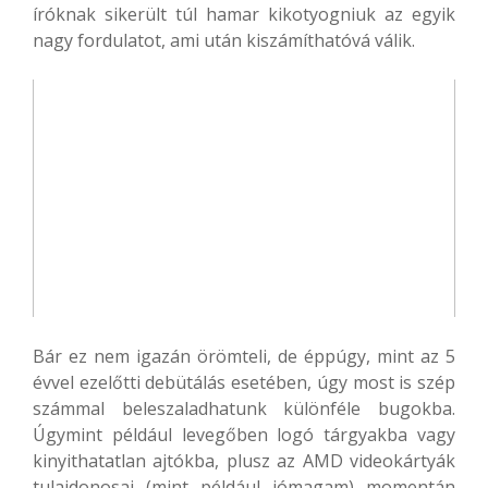
íróknak sikerült túl hamar kikotyogniuk az egyik
nagy fordulatot, ami után kiszámíthatóvá válik.
Bár ez nem igazán örömteli, de éppúgy, mint az 5
évvel ezelőtti debütálás esetében, úgy most is szép
számmal beleszaladhatunk különféle bugokba.
Úgymint például levegőben logó tárgyakba vagy
kinyithatatlan ajtókba, plusz az AMD videokártyák
tulajdonosai (mint például jómagam) momentán