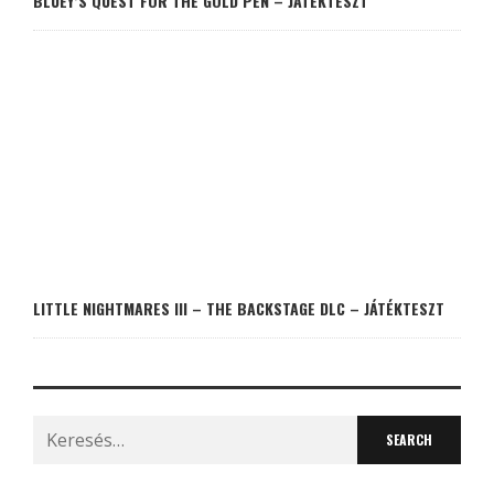
BLUEY’S QUEST FOR THE GOLD PEN – JÁTÉKTESZT
LITTLE NIGHTMARES III – THE BACKSTAGE DLC – JÁTÉKTESZT
Search
for: