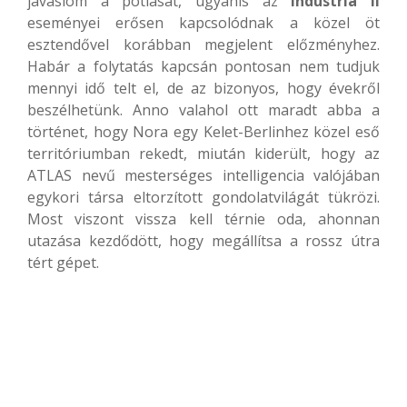
javaslom a pótlását, ugyanis az
Industria II
eseményei erősen kapcsolódnak a közel öt
esztendővel korábban megjelent előzményhez.
Habár a folytatás kapcsán pontosan nem tudjuk
mennyi idő telt el, de az bizonyos, hogy évekről
beszélhetünk. Anno valahol ott maradt abba a
történet, hogy Nora egy Kelet-Berlinhez közel eső
territóriumban rekedt, miután kiderült, hogy az
ATLAS nevű mesterséges intelligencia valójában
egykori társa eltorzított gondolatvilágát tükrözi.
Most viszont vissza kell térnie oda, ahonnan
utazása kezdődött, hogy megállítsa a rossz útra
tért gépet.