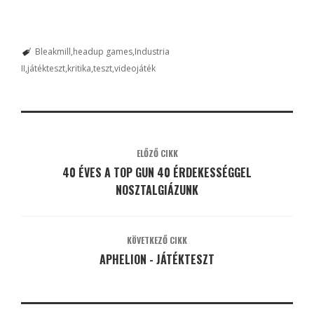
Bleakmill
headup games
Industria
II
játékteszt
kritika
teszt
videojáték
ELŐZŐ CIKK
40 ÉVES A TOP GUN 40 ÉRDEKESSÉGGEL
NOSZTALGIÁZUNK
KÖVETKEZŐ CIKK
APHELION - JÁTÉKTESZT