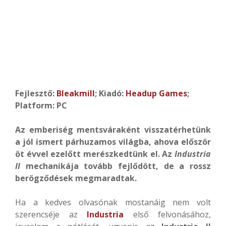
Fejlesztő:
Bleakmill
; Kiadó:
Headup Games
;
Platform: PC
Az emberiség mentsváraként visszatérhetünk
a jól ismert párhuzamos világba, ahova először
öt évvel ezelőtt merészkedtünk el. Az
Industria
II
mechanikája tovább fejlődött, de a rossz
berögződések megmaradtak.
Ha a kedves olvasónak mostanáig nem volt
szerencséje az
Industria
első felvonásához,