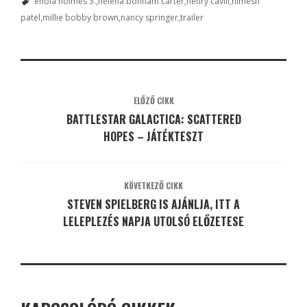
enola holmes 3.
helena bonham carter
henry cavill
himesh
patel
millie bobby brown
nancy springer
trailer
ELŐZŐ CIKK
BATTLESTAR GALACTICA: SCATTERED
HOPES – JÁTÉKTESZT
KÖVETKEZŐ CIKK
STEVEN SPIELBERG IS AJÁNLJA, ITT A
LELEPLEZÉS NAPJA UTOLSÓ ELŐZETESE