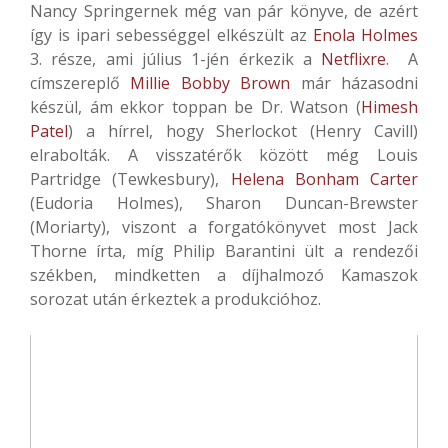
Nancy Springernek még van pár könyve, de azért
így is ipari sebességgel elkészült az
Enola Holmes
3. része, ami július 1-jén érkezik a
Netflixre
. A
címszereplő
Millie Bobby Brown
már házasodni
készül, ám ekkor toppan be Dr. Watson (
Himesh
Patel
) a hírrel, hogy Sherlockot (Henry Cavill)
elrabolták. A visszatérők között még Louis
Partridge (Tewkesbury),
Helena Bonham Carter
(Eudoria Holmes), Sharon Duncan-Brewster
(Moriarty), viszont a forgatókönyvet most Jack
Thorne írta, míg Philip Barantini ült a rendezői
székben, mindketten a díjhalmozó Kamaszok
sorozat után érkeztek a produkcióhoz.