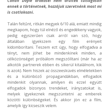
Conan Doyle örökösei nem örültek túlságosan
ennek a történetnek, hozzájuk szeretnénk most mi
is csatlakozni.
Talán feltűnt, ritkán megyek 6/10 alá, emiatt mindig
megkapom, hogy túl elnéző és engedékeny vagyok,
pedig egyszerűen csak arról van szó, hogy
általában igyekszem egy film erényeit
kidomborítani. Teszem ezt úgy, hogy elfogadva a
tényt, nem jöhet be mindenkinek minden, a
célközönséget próbálom megszólítani (már ha az
alkotók partnerek ebben és sikerül kitalálnom, kik
is azok). Nem hiszek az összeesküvés elméletekben
és a különböző propagandákban, elfogadok
mindenkit olyannak, amilyen és ezzel együtt
elfogadok bizonyos trendeket, irányzatokat is,
melyek igyekeznek megszüntetni az emberek
közötti különbségeket. És akkor jön ez a film,
amelyik így kicseszik velem.