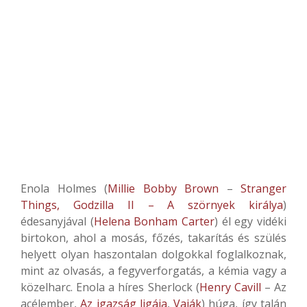
Enola Holmes (
Millie Bobby Brown
–
Stranger
Things,
Godzilla II – A szörnyek királya
)
édesanyjával (
Helena Bonham Carter
) él egy vidéki
birtokon, ahol a mosás, főzés, takarítás és szülés
helyett olyan haszontalan dolgokkal foglalkoznak,
mint az olvasás, a fegyverforgatás, a kémia vagy a
közelharc. Enola a híres Sherlock (
Henry Cavill
– Az
acélember,
Az igazság ligája
,
Vaják
) húga, így talán