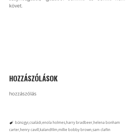
követ.
HOZZÁSZÓLÁSOK
hozzászólás
bűnügyi
családi
enola holmes
harry bradbeer
helena bonham
carter
henry cavill
kalandfilm
millie bobby brown
sam claflin