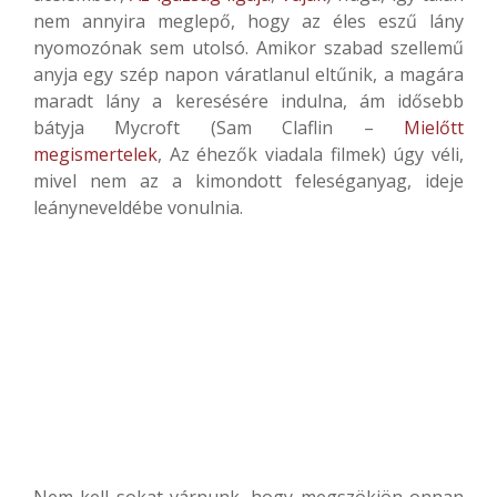
nem annyira meglepő, hogy az éles eszű lány
nyomozónak sem utolsó. Amikor szabad szellemű
anyja egy szép napon váratlanul eltűnik, a magára
maradt lány a keresésére indulna, ám idősebb
bátyja Mycroft (Sam Claflin –
Mielőtt
megismertelek
, Az éhezők viadala filmek) úgy véli,
mivel nem az a kimondott feleséganyag, ideje
leányneveldébe vonulnia.
Nem kell sokat várnunk, hogy megszökjön onnan