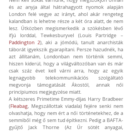
és az anyja által hátrahagyott nyomok alapján
London felé vegye az irányt, ahol akár rengeteg
kalandban is lehetne része a két óra alatt, de nem
lesz. Útközben megismerkedik a szökésben lévő
ifjú lorddal, Tewkesburyvel (Louis Partridge –
Paddington 2
), aki a jómódú, tanult anarchisták
táborát igyekszik gyarapítani. Persze hazudnék, ha
azt állítanám, Londonban nem történik semmi,
hiszen kiderül, hogy a világváltozóban van és már
csak száz évet kell várni arra, hogy az egyik
legnagyobb telekommunikációs szolgáltató
megvonja támogatását Ákostól, annak női
princípiumos megjegyzése miatt.
A kétszeres Primetime Emmy-díjas Harry Bradbeer
(
Fleabag
, Megszállottak viadala) fejére senki nem
olvashatja, hogy nem ért a női történetekhez, de a
semmiből még ő sem tud építkezni. Pedig a BAFTA-
gyűjtő Jack Thorne (Az Úr sötét anyagai,