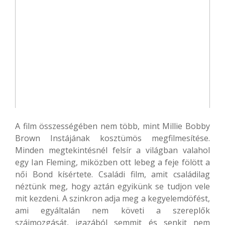
A film összességében nem több, mint Millie Bobby
Brown Instájának kosztümös megfilmesítése.
Minden megtekintésnél felsír a világban valahol
egy Ian Fleming, miközben ott lebeg a feje fölött a
női Bond kísértete. Családi film, amit családilag
néztünk meg, hogy aztán egyikünk se tudjon vele
mit kezdeni. A szinkron adja meg a kegyelemdöfést,
ami egyáltalán nem követi a szereplők
szájmozgását, igazából semmit és senkit nem