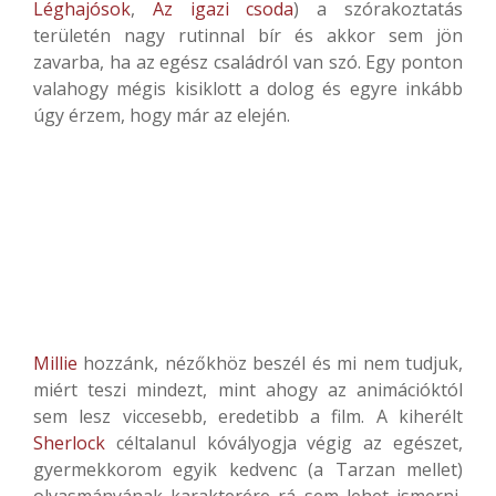
Léghajósok
,
Az igazi csoda
) a szórakoztatás
területén nagy rutinnal bír és akkor sem jön
zavarba, ha az egész családról van szó. Egy ponton
valahogy mégis kisiklott a dolog és egyre inkább
úgy érzem, hogy már az elején.
Millie
hozzánk, nézőkhöz beszél és mi nem tudjuk,
miért teszi mindezt, mint ahogy az animációktól
sem lesz viccesebb, eredetibb a film. A kiherélt
Sherlock
céltalanul kóvályogja végig az egészet,
gyermekkorom egyik kedvenc (a Tarzan mellet)