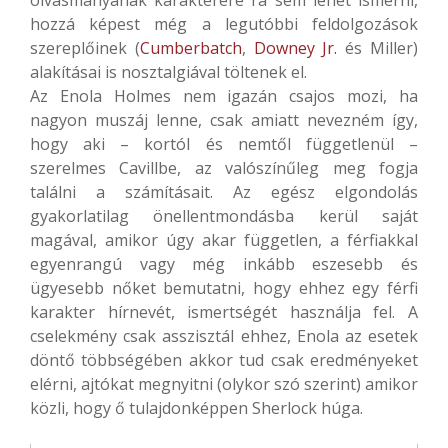
olvasmányának karakterére rá sem lehet ismerni,
hozzá képest még a legutóbbi feldolgozások
szereplőinek (
Cumberbatch
,
Downey Jr.
és Miller)
alakításai is nosztalgiával töltenek el.
Az Enola Holmes nem igazán csajos mozi, ha
nagyon muszáj lenne, csak amiatt nevezném így,
hogy aki – kortól és nemtől függetlenül –
szerelmes Cavillbe, az valószínűleg meg fogja
találni a számításait. Az egész elgondolás
gyakorlatilag önellentmondásba kerül saját
magával, amikor úgy akar független, a férfiakkal
egyenrangú vagy még inkább eszesebb és
ügyesebb nőket bemutatni, hogy ehhez egy férfi
karakter hírnevét, ismertségét használja fel. A
cselekmény csak asszisztál ehhez, Enola az esetek
döntő többségében akkor tud csak eredményeket
elérni, ajtókat megnyitni (olykor szó szerint) amikor
közli, hogy ő tulajdonképpen Sherlock húga.