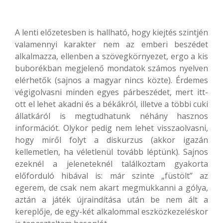
A lenti előzetesben is hallható, hogy kiejtés szintjén
valamennyi karakter nem az emberi beszédet
alkalmazza, ellenben a szövegkörnyezet, ergo a kis
buborékban megjelenő mondatok számos nyelven
elérhetők (sajnos a magyar nincs közte). Érdemes
végigolvasni minden egyes párbeszédet, mert itt-
ott el lehet akadni és a békákról, illetve a többi cuki
állatkáról is megtudhatunk néhány hasznos
információt. Olykor pedig nem lehet visszaolvasni,
hogy miről folyt a diskurzus (akkor igazán
kellemetlen, ha véletlenül tovább léptünk). Sajnos
ezeknél a jeleneteknél találkoztam gyakorta
előforduló hibával is: már szinte „füstölt” az
egerem, de csak nem akart megmukkanni a gólya,
aztán a játék újraindítása után be nem ált a
kereplője, de egy-két alkalommal eszközkezeléskor