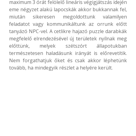
maximum 3 órát felölelő lineáris végigjátszás idején
eme négyzet alakú lapocskák akkor bukkannak fel,
miután sikeresen megoldottunk valamilyen
feladatot vagy kommunikáltunk az orrunk előtt
tanyázó NPC-vel. A cetlikre hajazó puzzle darabkák
megfelelő elrendezésével új területek nyílnak meg
előttünk, melyek szétszórt állapotukban
természetesen haladásunk irányát is előrevetítik.
Nem forgathatjuk őket és csak akkor léphetünk
tovább, ha mindegyik részlet a helyére került.