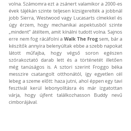
volna. Számomra ezt a zsánert valamikor a 2000-es
évek tájékán szinte teljesen kizsigerelték a jobbnál
jobb Sierra, Westwood vagy Lucasarts címekkel és
úgy érzem, hogy mechanikai aspektusból szinte
„mindent” átéltem, amit kínálni tudott volna. Sajnos
erre nem fog rácáfolni a
Walk The Frog
sem, bár a
készítők annyira belenyúltak ebbe a szebb napokat
látott műfajba, hogy végső soron egészen
szórakoztató darab lett és a történetét illetően
még tanúságos is. A sztori szerint Froggo béka
messzire csatangolt otthonától, így egyetlen cél
lebeg a szeme előtt: haza jutni, ahol éppen egy tavi
fesztivál kerül lebonyolításra és már izgatottan
várja, hogy újfent találkozhasson Buddy nevű
cimborájával.