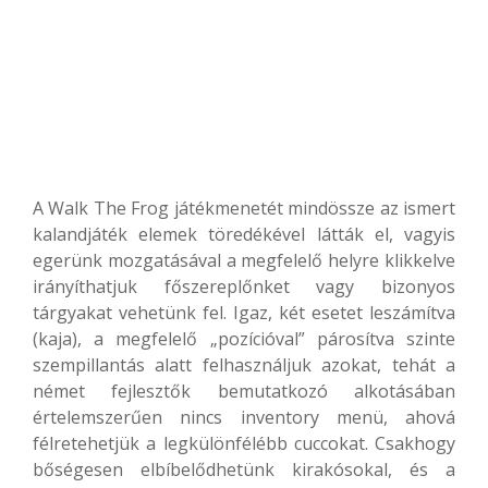
A Walk The Frog játékmenetét mindössze az ismert
kalandjáték elemek töredékével látták el, vagyis
egerünk mozgatásával a megfelelő helyre klikkelve
irányíthatjuk főszereplőnket vagy bizonyos
tárgyakat vehetünk fel. Igaz, két esetet leszámítva
(kaja), a megfelelő „pozícióval” párosítva szinte
szempillantás alatt felhasználjuk azokat, tehát a
német fejlesztők bemutatkozó alkotásában
értelemszerűen nincs inventory menü, ahová
félretehetjük a legkülönfélébb cuccokat. Csakhogy
bőségesen elbíbelődhetünk kirakósokal, és a