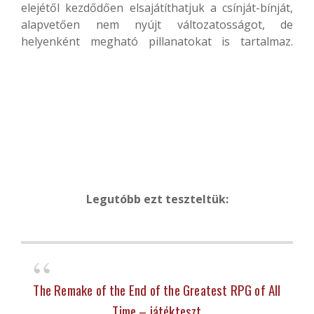
elejétől kezdődően elsajátíthatjuk a csínját-bínját,
alapvetően nem nyújt változatosságot, de
helyenként megható pillanatokat is tartalmaz.
Legutóbb ezt teszteltük:
The Remake of the End of the Greatest RPG of All
Time – játékteszt