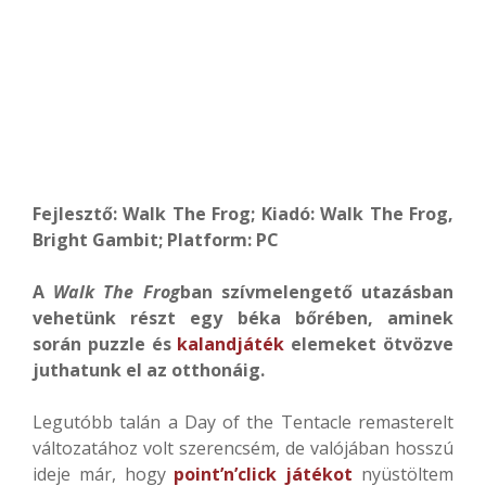
Fejlesztő: Walk The Frog; Kiadó: Walk The Frog,
Bright Gambit; Platform: PC
A
Walk The Frog
ban szívmelengető utazásban
vehetünk részt egy béka bőrében, aminek
során puzzle és
kalandjáték
elemeket ötvözve
juthatunk el az otthonáig.
Legutóbb talán a Day of the Tentacle remasterelt
változatához volt szerencsém, de valójában hosszú
ideje már, hogy
point’n’click játékot
nyüstöltem