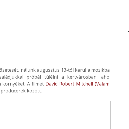
őzetesét, nálunk augusztus 13-tól kerül a mozikba.
aládjukkal próbál túlélni a kertvárosban, ahol
a környéket. A filmet
David Robert Mitchell (Valami
 producerek között.