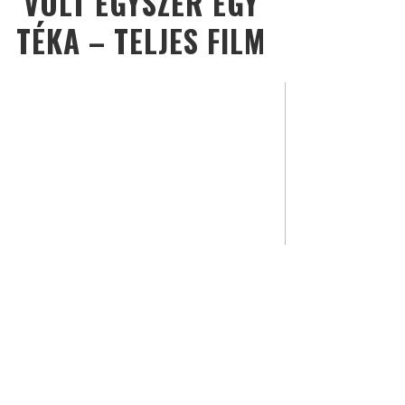
VOLT EGYSZER EGY
TÉKA – TELJES FILM