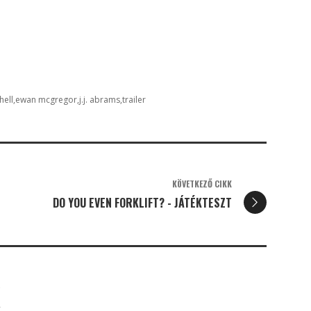
hell
ewan mcgregor
j.j. abrams
trailer
KÖVETKEZŐ CIKK
DO YOU EVEN FORKLIFT? - JÁTÉKTESZT
K