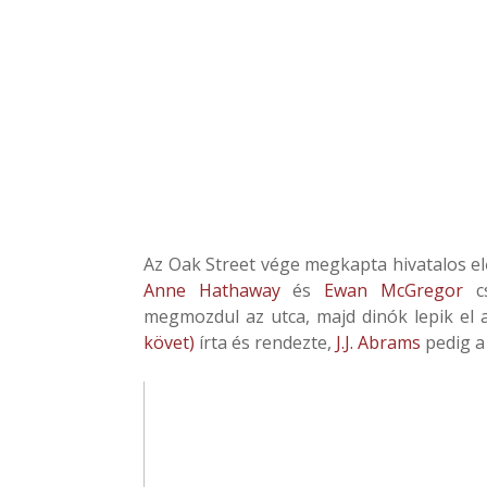
Az Oak Street vége megkapta hivatalos el
Anne Hathaway
és
Ewan McGregor
cs
megmozdul az utca, majd dinók lepik el 
követ)
írta és rendezte,
J.J. Abrams
pedig a