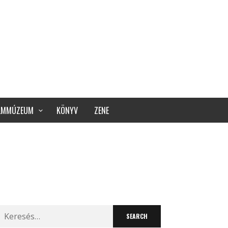
ILMMÚZEUM
KÖNYV
ZENE
Search
for: