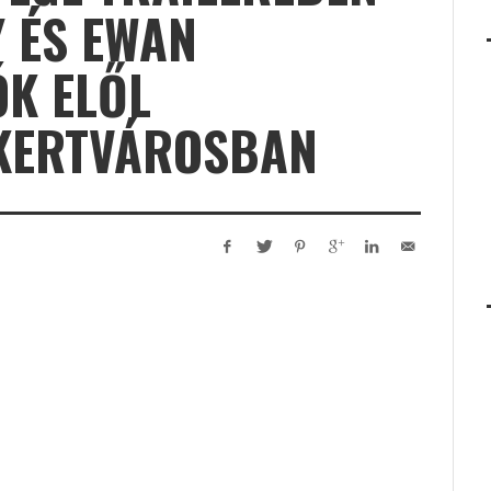
 ÉS EWAN
K ELŐL
KERTVÁROSBAN