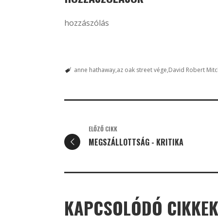
hozzászólás
anne hathaway
az oak street vége
David Robert Mitc
ELŐZŐ CIKK
MEGSZÁLLOTTSÁG - KRITIKA
KAPCSOLÓDÓ CIKKE