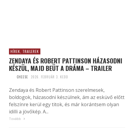
HÍREK, TRAILEREK
ZENDAYA ÉS ROBERT PATTINSON HÁZASODNI
KÉSZÜL, MAJD BEÜT A DRÁMA – TRAILER
CHEESE
2026. FEBRUÁR 3. KEDD
Zendaya és Robert Pattinson szerelmesek,
boldogok, házasodni készülnek, ám az esküvő előtt
felszínre kerül egy titok, és már korántsem olyan
idilli a jövőkép. A...
Tovább