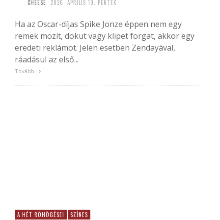
CHEESE
2026. ÁPRILIS 10. PÉNTEK
Ha az Oscar-díjas Spike Jonze éppen nem egy
remek mozit, dokut vagy klipet forgat, akkor egy
eredeti reklámot. Jelen esetben Zendayával,
ráadásul az első...
Tovább
A HÉT RÖHÖGÉSEI
SZÍNES