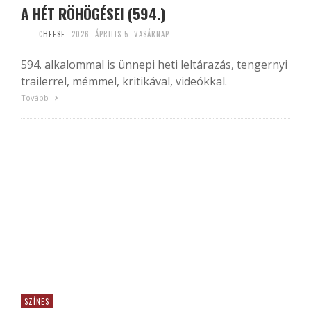
A HÉT RÖHÖGÉSEI (594.)
CHEESE
2026. ÁPRILIS 5. VASÁRNAP
594. alkalommal is ünnepi heti leltárazás, tengernyi
trailerrel, mémmel, kritikával, videókkal.
Tovább
SZÍNES