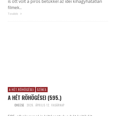
is ott volt a piros betűkkel az idei kihagyhatatlan
filmek...
Tovább
A HÉT RÖHÖGÉSEI
SZÍNES
A HÉT RÖHÖGÉSEI (595.)
CHEESE
2026. ÁPRILIS 12. VASÁRNAP