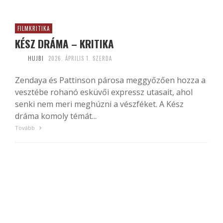
FILMKRITIKA
KÉSZ DRÁMA – KRITIKA
HUJBI
2026. ÁPRILIS 1. SZERDA
Zendaya és Pattinson párosa meggyőzően hozza a
vesztébe rohanó esküvői expressz utasait, ahol
senki nem meri meghúzni a vészféket. A Kész
dráma komoly témát...
Tovább