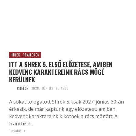
HÍREK, TRAILEREK
ITT A SHREK 5. ELSŐ ELŐZETESE, AMIBEN
KEDVENC KARAKTEREINK RÁCS MÖGÉ
KERÜLNEK
CHEESE
2026. JÚNIUS 16. KEDD
A sokat tologatott Shrek 5. csak 2027. június 30-án
érkezik, de már kaptunk egy előzetest, amiben
kedvenc karaktereink kikötnek a rács mögött. A
franchise...
Tovább