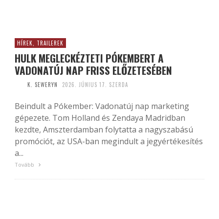
HÍREK, TRAILEREK
HULK MEGLECKÉZTETI PÓKEMBERT A
VADONATÚJ NAP FRISS ELŐZETESÉBEN
K. SEWERYN
2026. JÚNIUS 17. SZERDA
Beindult a Pókember: Vadonatúj nap marketing
gépezete. Tom Holland és Zendaya Madridban
kezdte, Amszterdamban folytatta a nagyszabású
promóciót, az USA-ban megindult a jegyértékesítés
a...
Tovább