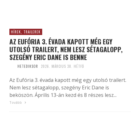
HÍREK, TRAILEREK
AZ EUFÓRIA 3. ÉVADA KAPOTT MÉG EGY
UTOLSÓ TRAILERT, NEM LESZ SÉTAGALOPP,
SZEGÉNY ERIC DANE IS BENNE
HETEDIKSOR
2026. MÁRCIUS 30. HÉTFŐ
Az Eufória 3. évada kapott még egy utolsó trailert.
Nem lesz sétagalopp, szegény Eric Dane is
beköszön. Április 13-án kezd és 8 részes lesz...
Tovább