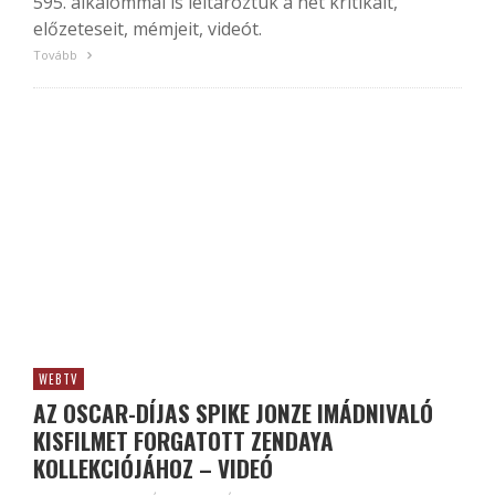
595. alkalommal is leltároztuk a hét kritikáit,
előzeteseit, mémjeit, videót.
Tovább
WEBTV
AZ OSCAR-DÍJAS SPIKE JONZE IMÁDNIVALÓ
KISFILMET FORGATOTT ZENDAYA
KOLLEKCIÓJÁHOZ – VIDEÓ