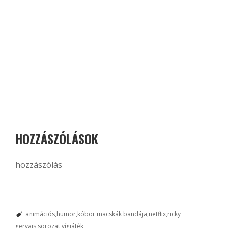
HOZZÁSZÓLÁSOK
hozzászólás
animációs
humor
kóbor macskák bandája
netflix
ricky
gervais
sorozat
vígjáték