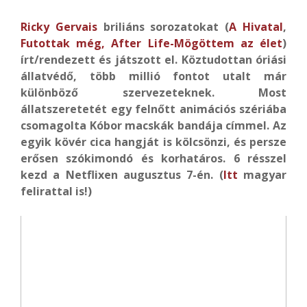
Ricky Gervais
briliáns sorozatokat (
A Hivatal
,
Futottak még,
After Life-Mögöttem az élet
)
írt/rendezett és játszott el. Köztudottan óriási
állatvédő, több millió fontot utalt már
különböző szervezeteknek. Most
állatszeretetét egy felnőtt animációs szériába
csomagolta Kóbor macskák bandája címmel. Az
egyik kövér cica hangját is kölcsönzi, és persze
erősen szókimondó és korhatáros. 6 résszel
kezd a Netflixen augusztus 7-én. (
Itt
magyar
felirattal is!)