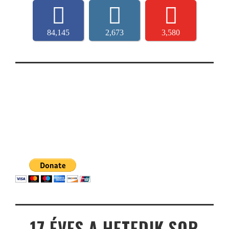
84,145
2,673
3,580
17 ÉVES A HETEDIK SOR