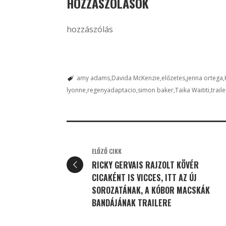
HOZZÁSZÓLÁSOK
hozzászólás
amy adams
Davida McKenzie
előzetes
jenna ortega
lyonne
regenyadaptacio
simon baker
Taika Waititi
traile
ELŐZŐ CIKK
RICKY GERVAIS RAJZOLT KÖVÉR
CICAKÉNT IS VICCES, ITT AZ ÚJ
SOROZATÁNAK, A KÓBOR MACSKÁK
BANDÁJÁNAK TRAILERE