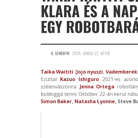
KLARA ÉS A NA
EGY ROBOTBARÁ
K. SEWERYN
2026. JÚNIUS 22. HÉTFŐ
Taika Waititi
(
Jojo nyuszi
,
Vademberek 
Ezúttal
Kazuo Ishiguro
2021-es azono
szélesvászonra.
Jenna Ortega
robotlány
boldoggá tenni. Október 22-án kerül nálu
Simon Baker
,
Natasha Lyonne
, Steve 