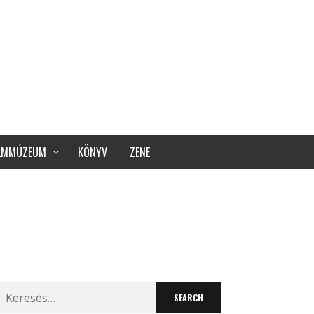
ILMMÚZEUM
KÖNYV
ZENE
Search
for: