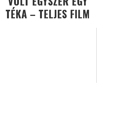
VOLT EGYSZER EGY
TÉKA – TELJES FILM