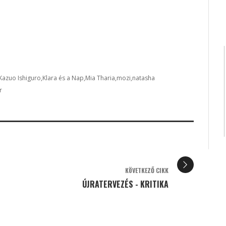
Kazuo Ishiguro
Klara és a Nap
Mia Tharia
mozi
natasha
r
KÖVETKEZŐ CIKK
ÚJRATERVEZÉS - KRITIKA