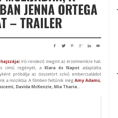
PBAN JENNA ORTEGA
T – TRAILER
hajszája
) író-rendező megint az érzelmeinkre hat.
s című regényét, a
Klara és Napot
adaptálta
ként próbálja az összetört szívű embercsaládot
nk a mozikba. A filmben feltűnik még
Amy Adams
,
Buscemi, Davida McKenzie, Mia Tharia
…