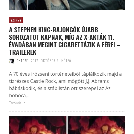
SZÍNES
A STEPHEN KING-RAJONGÓK ÚJABB
SOROZATOT KAPNAK, MÍG AZ X-AKTÁK 11.
ÉVADÁBAN MEGINT CIGARETTÁZIK A FÉRFI –
TRAILEREK
CHEESE
2017. OKTÓBER 9. HÉTFŐ
A 70 éves írózseni történeteiből táplálkozik majd a
tízrészes Castle Rock, ami mögött J.J. Abrams
bábáskodik, és a stáblistán ott szerepel az Az
bohóca,...
Tovább