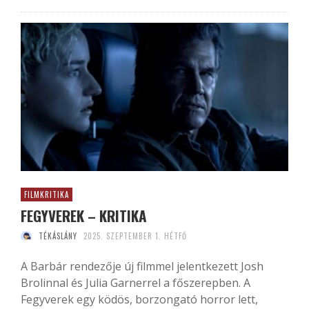
FILMKRITIKA
FEGYVEREK – KRITIKA
TÉKÁSLÁNY
2025. SZEPTEMBER 1. HÉTFŐ
A Barbár rendezője új filmmel jelentkezett Josh
Brolinnal és Julia Garnerrel a főszerepben. A
Fegyverek egy ködös, borzongató horror lett,