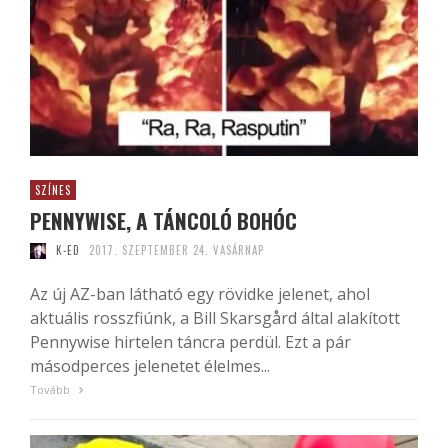
SZÍNES
PENNYWISE, A TÁNCOLÓ BOHÓC
K-ED
2017. SZEPTEMBER 24. VASÁRNAP
Az új AZ-ban látható egy rövidke jelenet, ahol
aktuális rosszfiúnk, a Bill Skarsgård által alakított
Pennywise hirtelen táncra perdül. Ezt a pár
másodperces jelenetet élelmes...
Tovább