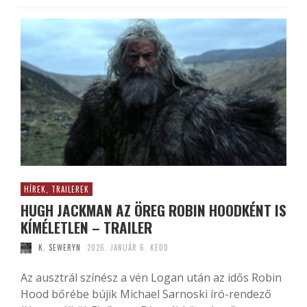
HÍREK, TRAILEREK
HUGH JACKMAN AZ ÖREG ROBIN HOODKÉNT IS
KÍMÉLETLEN – TRAILER
K. SEWERYN
2026. JANUÁR 6. KEDD
Az ausztrál színész a vén Logan után az idős Robin
Hood bőrébe bújik Michael Sarnoski író-rendező