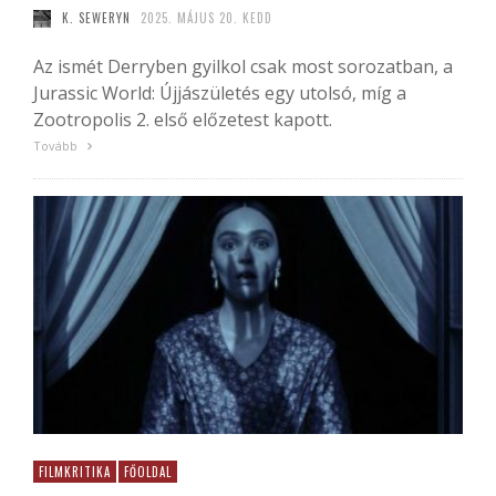
K. SEWERYN
2025. MÁJUS 20. KEDD
Az ismét Derryben gyilkol csak most sorozatban, a
Jurassic World: Újjászületés egy utolsó, míg a
Zootropolis 2. első előzetest kapott.
Tovább
FILMKRITIKA
FŐOLDAL