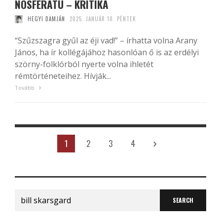
NOSFERATU – KRITIKA
HEGYI DAMJÁN
2025. JANUÁR 10. PÉNTEK
“Szűzszagra gyűl az éji vad!” – írhatta volna Arany
János, ha ír kollégájához hasonlóan ő is az erdélyi
szörny-folklórból nyerte volna ihletét
rémtörténeteihez. Hívják...
Tovább
1
2
3
4
Search
for: