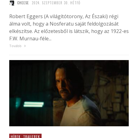
CHEESE
2024. SZEPTEMBER 30. HÉTFŐ
Robert Eggers (A világítótorony, Az Északi) régi
álma volt, hogy a Nosferatu saját feldolgozását
elkészítse. Az előzetesből is látszik, hogy az 1922-es
F.W. Murnau-féle...
Tovább
HÍREK, TRAILEREK