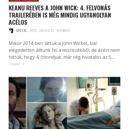
KEANU REEVES A JOHN WICK: 4. FELVONÁS
TRAILERÉBEN IS MÉG MINDIG UGYANOLYAN
ACÉLOS
CHEESE
2022. JÚLIUS 23. SZOMBAT
Mikor 2014-ben láttuk a John Wicket, bár
elégedetten álltunk fel a moziszékből, de azért nem
hittük, hogy 4. (mondjuk, már rég hivatalos az 5....
Tovább