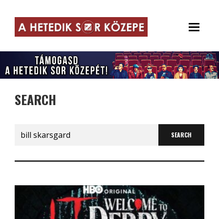
SEARCH
Search
for: