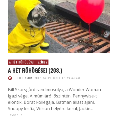
A HÉT RÖHÖGÉSEI
SZÍNES
A HÉT RÖHÖGÉSEI (208.)
HETEDIKSOR
2017. SZEPTEMBER 17. VASÁRNAP
Bill Skarsgård randimosolya, a Wonder Woman
igazi vége, A múmiáról őszintén, Pennywise-t
elöntik, Borat kollégája, Batman állást ajánl,
Snoopy kisfia, Wilson helyére kerül, Jackie...
Tovább