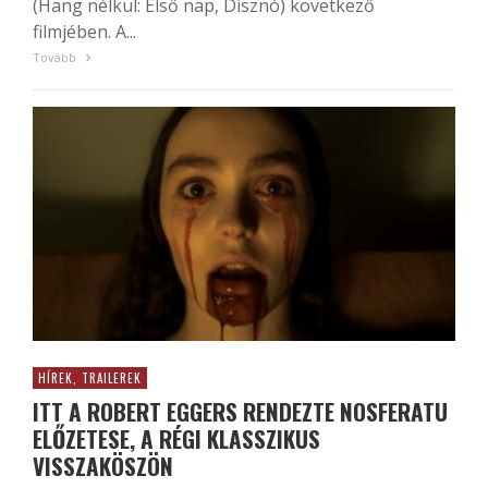
(Hang nélkül: Első nap, Disznó) következő
filmjében. A...
Tovább
HÍREK, TRAILEREK
ITT A ROBERT EGGERS RENDEZTE NOSFERATU
ELŐZETESE, A RÉGI KLASSZIKUS
VISSZAKÖSZÖN