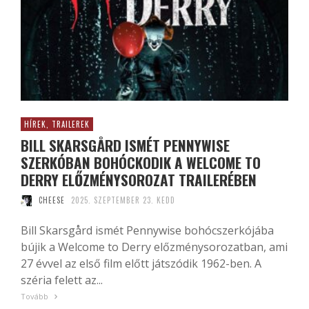
HÍREK, TRAILEREK
BILL SKARSGÅRD ISMÉT PENNYWISE
SZERKÓBAN BOHÓCKODIK A WELCOME TO
DERRY ELŐZMÉNYSOROZAT TRAILERÉBEN
CHEESE
2025. SZEPTEMBER 23. KEDD
Bill Skarsgård ismét Pennywise bohócszerkójába
bújik a Welcome to Derry előzménysorozatban, ami
27 évvel az első film előtt játszódik 1962-ben. A
széria felett az...
Tovább