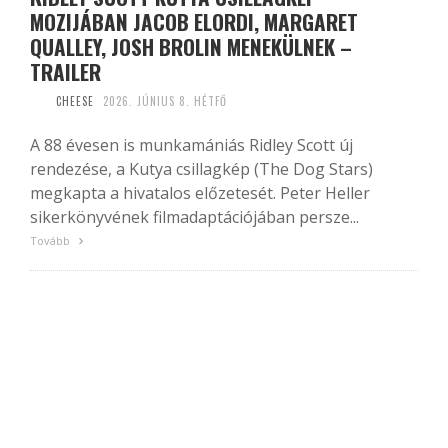
MOZIJÁBAN JACOB ELORDI, MARGARET
QUALLEY, JOSH BROLIN MENEKÜLNEK –
TRAILER
CHEESE
2026. JÚNIUS 8. HÉTFŐ
A 88 évesen is munkamániás Ridley Scott új
rendezése, a Kutya csillagkép (The Dog Stars)
megkapta a hivatalos előzetesét. Peter Heller
sikerkönyvének filmadaptációjában persze...
Tovább