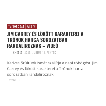
TV/SOROZAT
WEBTV
JIM CARREY ÉS LÖKÖTT KARAKTEREI A
TRÓNOK HARCA SOROZATBAN
RANDALÍROZNAK – VIDEÓ
CHEESE
2026. JÚNIUS 12. PÉNTEK
Kedves őrültünk ismét szállítja a napi röhögést. Jim
Carrey és lökött karakterei a Trónok harca
sorozatban randalíroznak.
Tovább