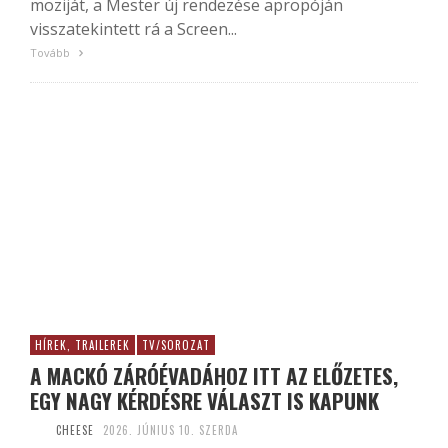
moziját, a Mester új rendezése apropóján
visszatekintett rá a Screen...
Tovább
HÍREK, TRAILEREK
TV/SOROZAT
A MACKÓ ZÁRÓÉVADÁHOZ ITT AZ ELŐZETES,
EGY NAGY KÉRDÉSRE VÁLASZT IS KAPUNK
CHEESE
2026. JÚNIUS 10. SZERDA