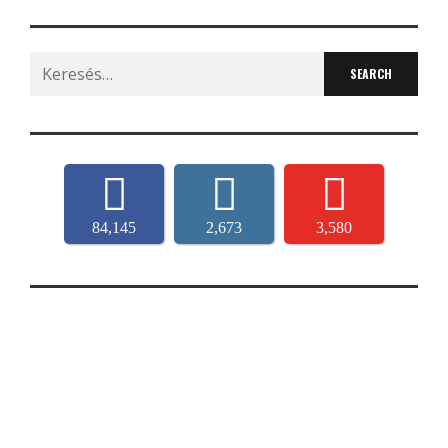
Search
for:
84,145
2,673
3,580