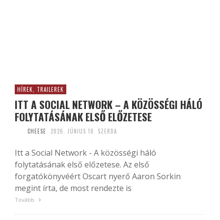
HÍREK, TRAILEREK
ITT A SOCIAL NETWORK – A KÖZÖSSÉGI HÁLÓ
FOLYTATÁSÁNAK ELSŐ ELŐZETESE
CHEESE
2026. JÚNIUS 10. SZERDA
Itt a Social Network - A közösségi háló
folytatásának első előzetese. Az első
forgatókönyvéért Oscart nyerő Aaron Sorkin
megint írta, de most rendezte is
Tovább