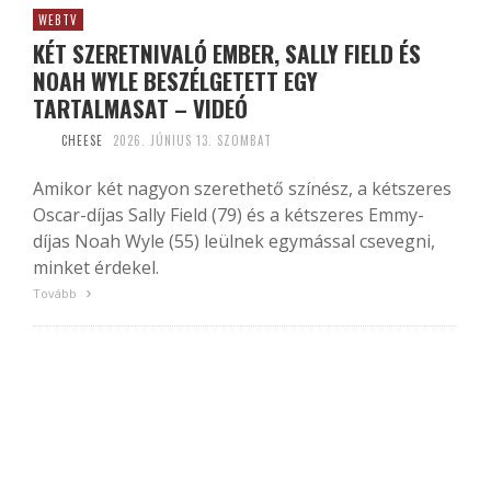
WEBTV
KÉT SZERETNIVALÓ EMBER, SALLY FIELD ÉS
NOAH WYLE BESZÉLGETETT EGY
TARTALMASAT – VIDEÓ
CHEESE
2026. JÚNIUS 13. SZOMBAT
Amikor két nagyon szerethető színész, a kétszeres
Oscar-díjas Sally Field (79) és a kétszeres Emmy-
díjas Noah Wyle (55) leülnek egymással csevegni,
minket érdekel.
Tovább