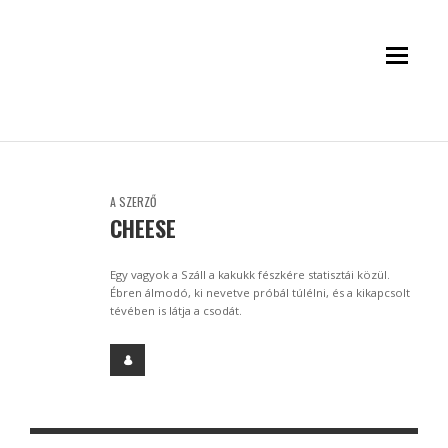
A SZERZŐ
CHEESE
Egy vagyok a Száll a kakukk fészkére statisztái közül.
Ébren álmodó, ki nevetve próbál túlélni, és a kikapcsolt
tévében is látja a csodát.