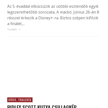
Az 5. évaddal elbúcsúzik az utóbbi esztendők egyik
legszerethetőbb sorozata, A mackó. Június 26-án 8
résszel érkezik a Disney+-ra. Biztos szépen kifőzik
a finálét,...
Tovább
HÍREK, TRAILEREK
RIDLEY SCOTT KUTYA CSILLAGKÉP