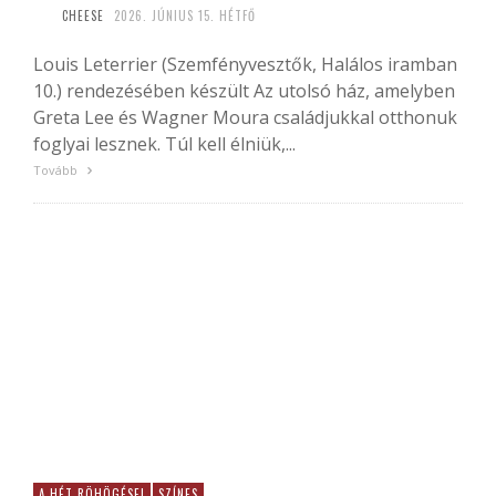
CHEESE
2026. JÚNIUS 15. HÉTFŐ
Louis Leterrier (Szemfényvesztők, Halálos iramban
10.) rendezésében készült Az utolsó ház, amelyben
Greta Lee és Wagner Moura családjukkal otthonuk
foglyai lesznek. Túl kell élniük,...
Tovább
A HÉT RÖHÖGÉSEI
SZÍNES