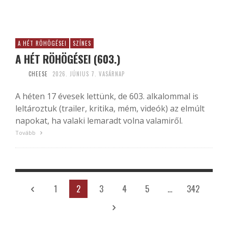
A HÉT RÖHÖGÉSEI
SZÍNES
A HÉT RÖHÖGÉSEI (603.)
CHEESE
2026. JÚNIUS 7. VASÁRNAP
A héten 17 évesek lettünk, de 603. alkalommal is
leltároztuk (trailer, kritika, mém, videók) az elmúlt
napokat, ha valaki lemaradt volna valamiről.
Tovább
1
2
3
4
5
…
342