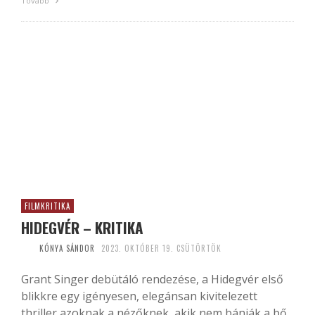
Tovább
FILMKRITIKA
HIDEGVÉR – KRITIKA
KÓNYA SÁNDOR
2023. OKTÓBER 19. CSÜTÖRTÖK
Grant Singer debütáló rendezése, a Hidegvér első
blikkre egy igényesen, elegánsan kivitelezett
thriller azoknak a nézőknek, akik nem bánják a bő