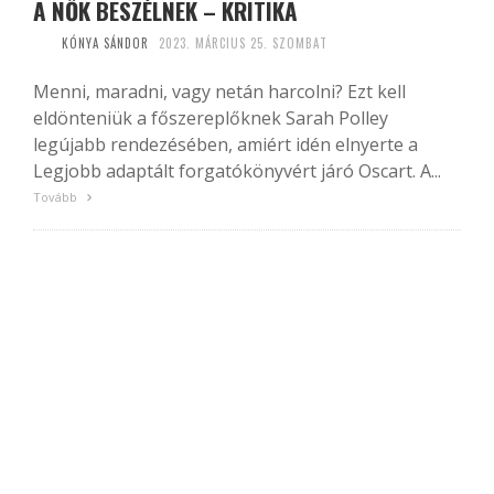
A NŐK BESZÉLNEK – KRITIKA
KÓNYA SÁNDOR
2023. MÁRCIUS 25. SZOMBAT
Menni, maradni, vagy netán harcolni? Ezt kell
eldönteniük a főszereplőknek Sarah Polley
legújabb rendezésében, amiért idén elnyerte a
Legjobb adaptált forgatókönyvért járó Oscart. A...
Tovább