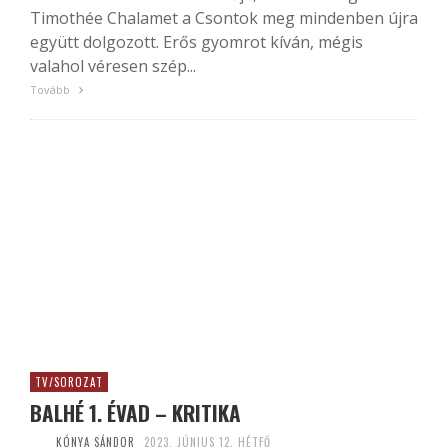
Timothée Chalamet a Csontok meg mindenben újra
együtt dolgozott. Erős gyomrot kíván, mégis
valahol véresen szép...
Tovább
TV/SOROZAT
BALHÉ 1. ÉVAD – KRITIKA
KÓNYA SÁNDOR
2023. JÚNIUS 12. HÉTFŐ