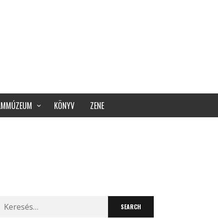
ILMMÚZEUM
KÖNYV
ZENE
Search
for: