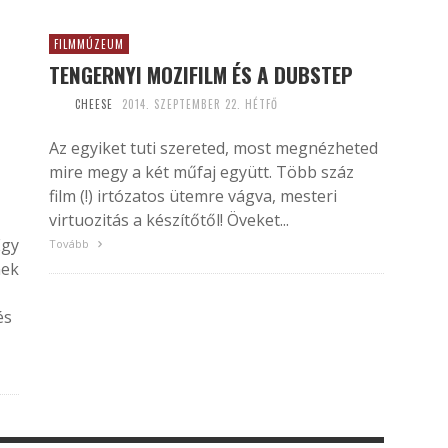
FILMMÚZEUM
TENGERNYI MOZIFILM ÉS A DUBSTEP
CHEESE
2014. SZEPTEMBER 22. HÉTFŐ
Az egyiket tuti szereted, most megnézheted
mire megy a két műfaj együtt. Több száz
film (!) irtózatos ütemre vágva, mesteri
virtuozitás a készítőtől! Öveket...
Egy
Tovább
nek
és