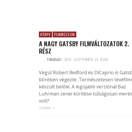
KÖNYV
FILMMÚZEUM
A NAGY GATSBY FILMVÁLTOZATOK 2.
RÉSZ
TIMARAGI
2014. SZEPTEMBER 23. KEDD
Végül Robert Redford és DiCaprio is Gats
bőrében végezte. Természetesen tévéfilm 
készült belőle. A legújabb verziónál Baz
Luhrman zenei körítése túlságosan meré
volt?
Tovább