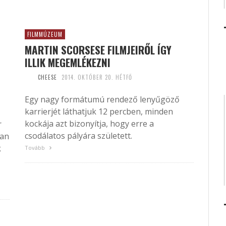
FILMMÚZEUM
MARTIN SCORSESE FILMJEIRŐL ÍGY
ILLIK MEGEMLÉKEZNI
CHEESE
2014. OKTÓBER 20. HÉTFŐ
Egy nagy formátumú rendező lenyűgöző
karrierjét láthatjuk 12 percben, minden
kockája azt bizonyítja, hogy erre a
r
csodálatos pályára született.
yan
k
Tovább