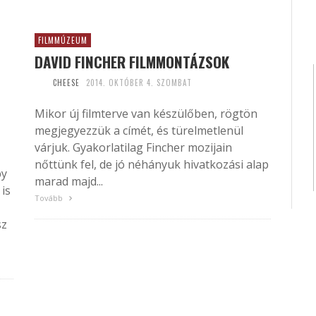
FILMMÚZEUM
DAVID FINCHER FILMMONTÁZSOK
CHEESE
2014. OKTÓBER 4. SZOMBAT
Mikor új filmterve van készülőben, rögtön
megjegyezzük a címét, és türelmetlenül
várjuk. Gyakorlatilag Fincher mozijain
nőttünk fel, de jó néhányuk hivatkozási alap
by
marad majd...
is
Tovább
sz