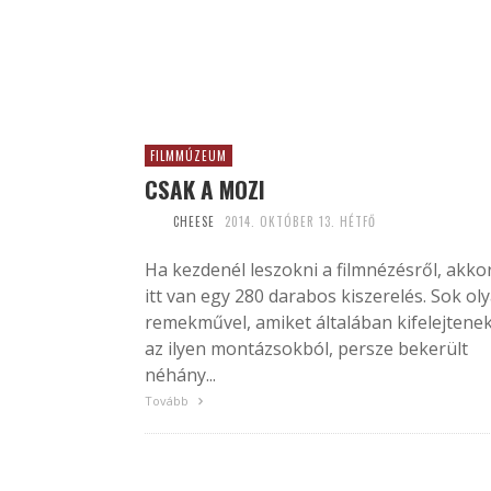
FILMMÚZEUM
CSAK A MOZI
CHEESE
2014. OKTÓBER 13. HÉTFŐ
Ha kezdenél leszokni a filmnézésről, akko
itt van egy 280 darabos kiszerelés. Sok ol
remekművel, amiket általában kifelejtene
az ilyen montázsokból, persze bekerült
néhány...
Tovább