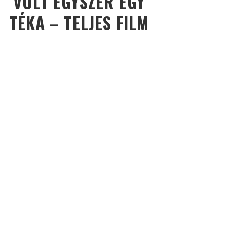
VOLT EGYSZER EGY
TÉKA – TELJES FILM