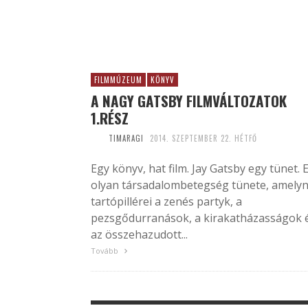
FILMMÚZEUM
KÖNYV
A NAGY GATSBY FILMVÁLTOZATOK
1.RÉSZ
TIMARAGI
2014. SZEPTEMBER 22. HÉTFŐ
Egy könyv, hat film. Jay Gatsby egy tünet. 
olyan társadalombetegség tünete, amely
tartópillérei a zenés partyk, a
pezsgődurranások, a kirakatházasságok 
az összehazudott...
Tovább