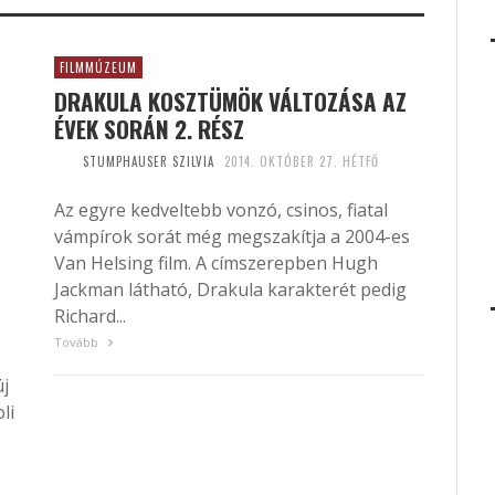
FILMMÚZEUM
DRAKULA KOSZTÜMÖK VÁLTOZÁSA AZ
ÉVEK SORÁN 2. RÉSZ
STUMPHAUSER SZILVIA
2014. OKTÓBER 27. HÉTFŐ
Az egyre kedveltebb vonzó, csinos, fiatal
vámpírok sorát még megszakítja a 2004-es
Van Helsing film. A címszerepben Hugh
Jackman látható, Drakula karakterét pedig
Richard...
Tovább
új
li