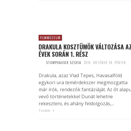
FILMMÚZEUM
DRAKULA KOSZTÜMÖK VÁLTOZÁSA A
ÉVEK SORÁN 1. RÉSZ
STUMPHAUSER SZILVIA
2014. OKTÓBER 24. PÉNTEK
Drakula, azaz Vlad Tepes, Havasalföld
egykori ura temérdekszer megmozgatta
már írók, rendezők fantáziáját. Az őt alapu
vevő történetekkel Dunát lehetne
rekeszteni, és ahány feldolgozás,...
Tovább