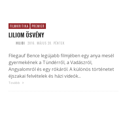
FILMKRITIKA
PREMIER
LILIOM ÖSVÉNY
HUJBI
2016. MÁJUS 20. PÉNTEK
Fliegauf Bence legújabb filmjében egy anya mesél
gyermekének a Tündérről, a Vadászról,
Angyalomról és egy rókáról. A különös történetet
éjszakai felvételek és házi videók...
Tovább