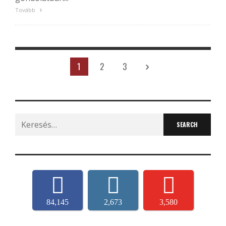
Tovább
1
2
3
Search
for:
84,145
2,673
3,580