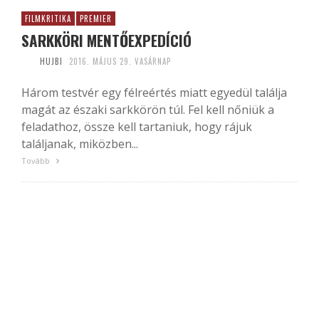
FILMKRITIKA
PREMIER
SARKKÖRI MENTŐEXPEDÍCIÓ
HUJBI
2016. MÁJUS 29. VASÁRNAP
Három testvér egy félreértés miatt egyedül találja
magát az északi sarkkörön túl. Fel kell nőniük a
feladathoz, össze kell tartaniuk, hogy rájuk
találjanak, miközben...
Tovább