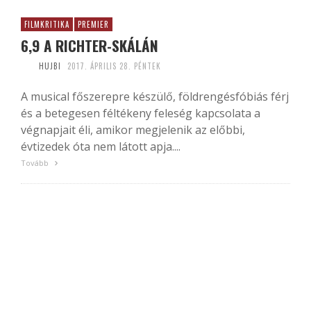
FILMKRITIKA
PREMIER
6,9 A RICHTER-SKÁLÁN
HUJBI
2017. ÁPRILIS 28. PÉNTEK
A musical főszerepre készülő, földrengésfóbiás férj
és a betegesen féltékeny feleség kapcsolata a
végnapjait éli, amikor megjelenik az előbbi,
évtizedek óta nem látott apja....
Tovább