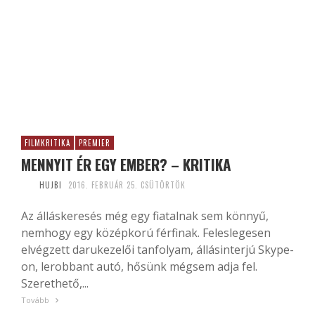
FILMKRITIKA
PREMIER
MENNYIT ÉR EGY EMBER? – KRITIKA
HUJBI
2016. FEBRUÁR 25. CSÜTÖRTÖK
Az álláskeresés még egy fiatalnak sem könnyű,
nemhogy egy középkorú férfinak. Feleslegesen
elvégzett darukezelői tanfolyam, állásinterjú Skype-
on, lerobbant autó, hősünk mégsem adja fel.
Szerethető,...
Tovább