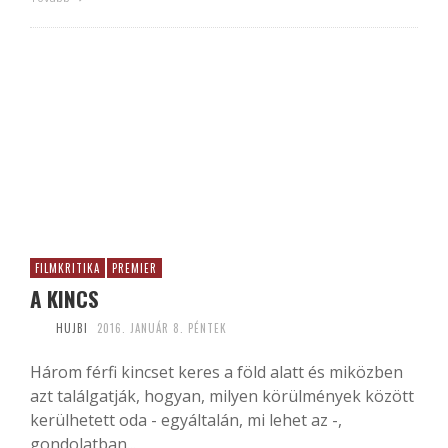
FILMKRITIKA
PREMIER
A KINCS
HUJBI
2016. JANUÁR 8. PÉNTEK
Három férfi kincset keres a föld alatt és miközben
azt találgatják, hogyan, milyen körülmények között
kerülhetett oda - egyáltalán, mi lehet az -,
gondolatban...