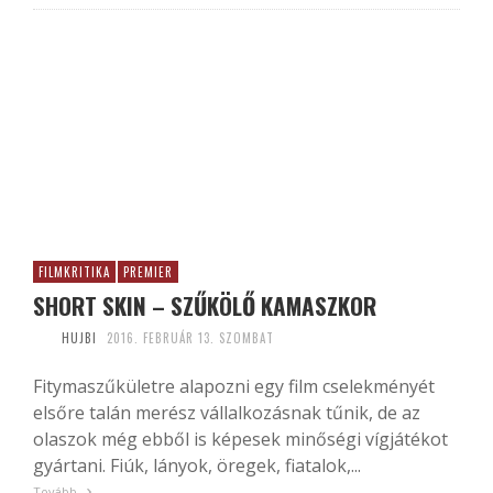
FILMKRITIKA
PREMIER
SHORT SKIN – SZŰKÖLŐ KAMASZKOR
HUJBI
2016. FEBRUÁR 13. SZOMBAT
Fitymaszűkületre alapozni egy film cselekményét
elsőre talán merész vállalkozásnak tűnik, de az
olaszok még ebből is képesek minőségi vígjátékot
gyártani. Fiúk, lányok, öregek, fiatalok,...
Tovább