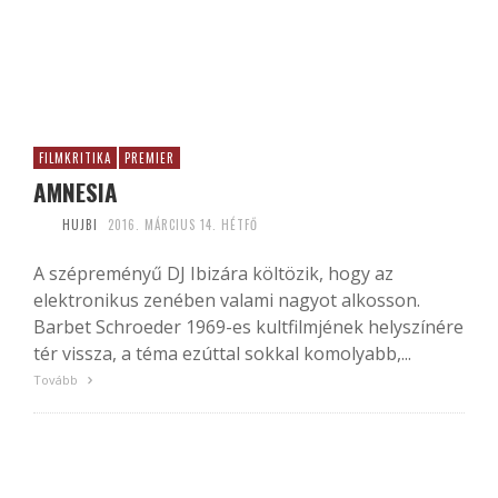
FILMKRITIKA
PREMIER
AMNESIA
HUJBI
2016. MÁRCIUS 14. HÉTFŐ
A szépreményű DJ Ibizára költözik, hogy az
elektronikus zenében valami nagyot alkosson.
Barbet Schroeder 1969-es kultfilmjének helyszínére
tér vissza, a téma ezúttal sokkal komolyabb,...
Tovább