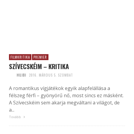
FILMKRITIKA
PREMIER
SZÍVECSKÉIM – KRITIKA
HUJBI
2016. MÁRCIUS 5. SZOMBAT
A romantikus vígjátékok egyik alapfelállása a
félszeg férfi – gyönyörű nő, most sincs ez másként.
A Szívecskéim sem akarja megváltani a világot, de
a...
Tovább