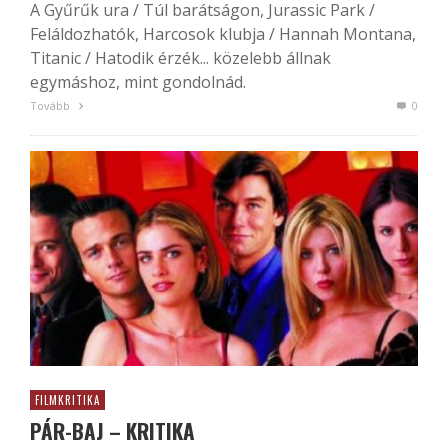
A Gyűrűk ura / Túl barátságon, Jurassic Park /
Feláldozhatók, Harcosok klubja / Hannah Montana,
Titanic / Hatodik érzék... közelebb állnak
egymáshoz, mint gondolnád.
Tovább
0
FILMKRITIKA
PÁR-BAJ – KRITIKA