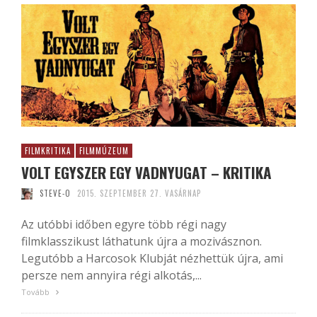
FILMKRITIKA
FILMMÚZEUM
VOLT EGYSZER EGY VADNYUGAT – KRITIKA
STEVE-O
2015. SZEPTEMBER 27. VASÁRNAP
Az utóbbi időben egyre több régi nagy
filmklasszikust láthatunk újra a mozivásznon.
Legutóbb a Harcosok Klubját nézhettük újra, ami
persze nem annyira régi alkotás,...
Tovább