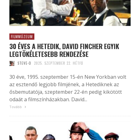
FILMMÚZEUM
30 ÉVES A HETEDIK, DAVID FINCHER EGYIK
LEGTÖKÉLETESEBB RENDEZÉSE
STEVE-O
2025. SZEPTEMBER 22. HÉTFŐ
30 éve, 1995. szeptember 15-én New Yorkban volt
az esztendő legjobb filmjének, a Hetediknek az
ősbemutatója, szeptember 22-én pedig kikötött
odaát a filmszínházakban. David...
Tovább