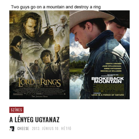
SZÍNES
A LÉNYEG UGYANAZ
CHEESE
2013. JÚNIUS 10. HÉTFŐ