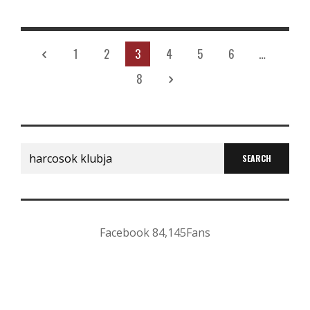
1
2
3
4
5
6
…
8
Search
for:
Facebook
84,145
Fans