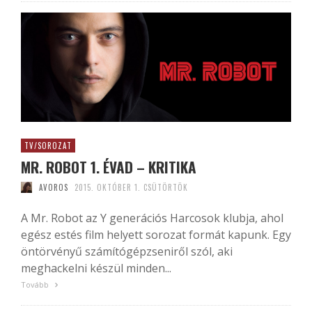
TV/SOROZAT
MR. ROBOT 1. ÉVAD – KRITIKA
AVOROS
2015. OKTÓBER 1. CSÜTÖRTÖK
A Mr. Robot az Y generációs Harcosok klubja, ahol
egész estés film helyett sorozat formát kapunk. Egy
öntörvényű számítógépzseniről szól, aki
meghackelni készül minden...
Tovább