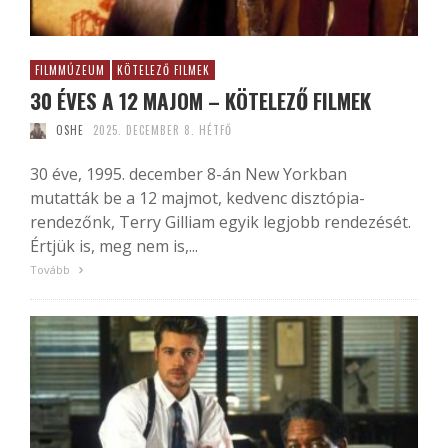
FILMMÚZEUM
KÖTELEZŐ FILMEK
30 ÉVES A 12 MAJOM – KÖTELEZŐ FILMEK
OSHE
2025. DECEMBER 8. HÉTFŐ
30 éve, 1995. december 8-án New Yorkban
mutatták be a 12 majmot, kedvenc disztópia-
rendezőnk, Terry Gilliam egyik legjobb rendezését.
Értjük is, meg nem is,...
Tovább