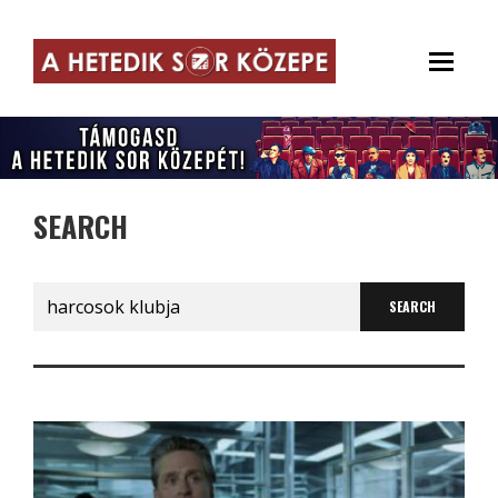
SEARCH
Search
for: