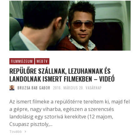
FILMMÚZEUM
WEBTV
REPÜLŐRE SZÁLLNAK, LEZUHANNAK ÉS
LANDOLNAK ISMERT FILMEKBEN – VIDEÓ
BRUZSA BAB GABOR
2016. MÁRCIUS 20. VASÁRNAP
Az ismert filmeke a repülőtérre tereltem ki, majd fel
a gépre, nagy viharba, egészen a szerencsés
landolásig egy sztorivá kerekítve (12 majom,
Csupasz pisztoly,...
Tovább