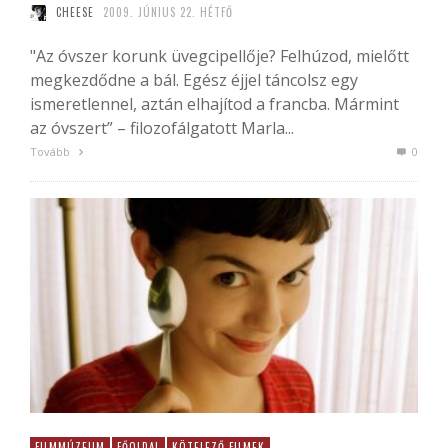
CHEESE
2009. JÚNIUS 22. HÉTFŐ
"Az óvszer korunk üvegcipellője? Felhúzod, mielőtt
megkezdődne a bál. Egész éjjel táncolsz egy
ismeretlennel, aztán elhajítod a francba. Mármint
az óvszert” – filozofálgatott Marla...
Tovább
0
FILMMÚZEUM
FŐOLDAL
KÖTELEZŐ FILMEK