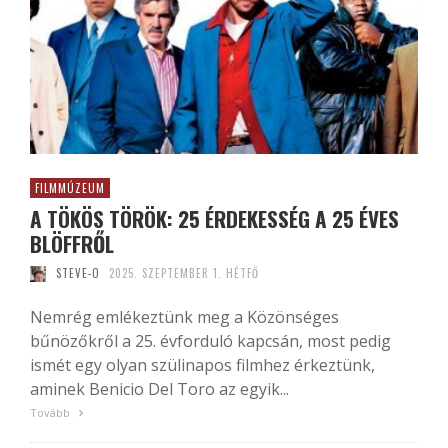
FILMMÚZEUM
A TÖKÖS TÖRÖK: 25 ÉRDEKESSÉG A 25 ÉVES
BLÖFFRŐL
STEVE-O
2025. SZEPTEMBER 1. HÉTFŐ
Nemrég emlékeztünk meg a Közönséges
bűnözőkről a 25. évforduló kapcsán, most pedig
ismét egy olyan szülinapos filmhez érkeztünk,
aminek Benicio Del Toro az egyik...
Tovább