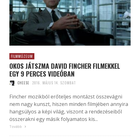
FILMMÚZEUM
OKOS JÁTSZMA DAVID FINCHER FILMEKKEL
EGY 9 PERCES VIDEÓBAN
CHEESE
2016. MÁJUS 14. SZOMBAT
Fincher mozikból erőteljes montázst összevágni
nem nagy kunszt, hiszen minden filmjében annyira
hangsúlyos a képi világ, viszont a rendezéseiből
összerakni egy másik folyamatos kis...
Tovább