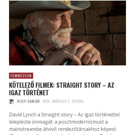
FILMMÚZEUM
KÖTELEZŐ FILMEK: STRAIGHT STORY – AZ
IGAZ TÖRTÉNET
HEGYI DAMJÁN
2025. MÁRCIUS 5. SZERDA
David Lynch a Straight story – Az igaz történettel
leleplezte önmagát: a posztmodernizmust a
mainstreambe átvivő rendezőtársakhoz képest