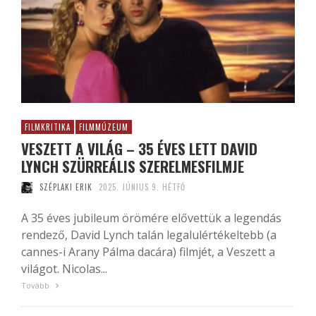
FILMKRITIKA
FILMMÚZEUM
VESZETT A VILÁG – 35 ÉVES LETT DAVID
LYNCH SZÜRREÁLIS SZERELMESFILMJE
SZÉPLAKI ERIK
2025. JÚNIUS 9. HÉTFŐ
A 35 éves jubileum örömére elővettük a legendás
rendező, David Lynch talán legalulértékeltebb (a
cannes-i Arany Pálma dacára) filmjét, a Veszett a
világot. Nicolas...
Tovább