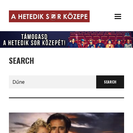
SEARCH
Search
for: