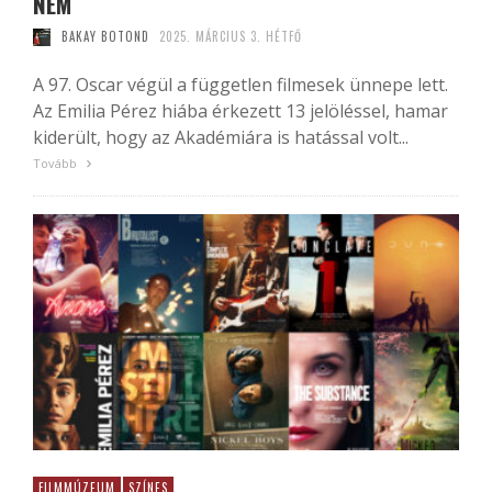
NEM
BAKAY BOTOND
2025. MÁRCIUS 3. HÉTFŐ
A 97. Oscar végül a független filmesek ünnepe lett.
Az Emilia Pérez hiába érkezett 13 jelöléssel, hamar
kiderült, hogy az Akadémiára is hatással volt...
Tovább
FILMMÚZEUM
SZÍNES