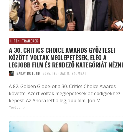
HÍREK, TRAILEREK
A 30. CRITICS CHOICE AWARDS GYŐZTESEI
KÖZÖTT VOLTAK MEGLEPETÉSEK, ELÉG A
LEGJOBB FILM ÉS RENDEZŐ KATEGÓRIÁT NÉZNI
BAKAY BOTOND
2025. FEBRUÁR 8. SZOMBAT
A 82. Golden Globe-ot a 30. Critics Choice Awards
követte. Azért voltak meglepetések az eddigiekhez
képest. Az Anora lett a legjobb film, Jon M....
Tovább