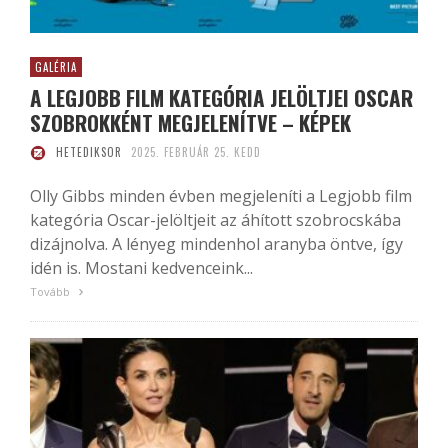
GALÉRIA
A LEGJOBB FILM KATEGÓRIA JELÖLTJEI OSCAR
SZOBROKKÉNT MEGJELENÍTVE – KÉPEK
HETEDIKSOR
2025. FEBRUÁR 25. KEDD
Olly Gibbs minden évben megjeleníti a Legjobb film
kategória Oscar-jelöltjeit az áhított szobrocskába
dizájnolva. A lényeg mindenhol aranyba öntve, így
idén is. Mostani kedvenceink...
Tovább