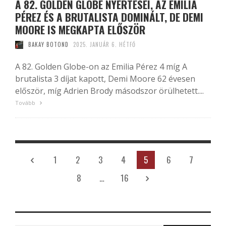
A 82. GOLDEN GLOBE NYERTESEI, AZ EMILIA
PÉREZ ÉS A BRUTALISTA DOMINÁLT, DE DEMI
MOORE IS MEGKAPTA ELŐSZÖR
BAKAY BOTOND
2025. JANUÁR 6. HÉTFŐ
A 82. Golden Globe-on az Emilia Pérez 4 míg A
brutalista 3 díjat kapott, Demi Moore 62 évesen
először, míg Adrien Brody másodszor örülhetett....
Tovább
1
2
3
4
5
6
7
8
…
16