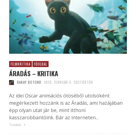
FILMKRITIKA
FŐOLDAL
ÁRADÁS – KRITIKA
BAKAY BOTOND
2025. FEBRUÁR 6. CSÜTÖRTÖK
Az idei Oscar animációs ötöséből utolsóként
megérkezett hozzánk is az Áradás, ami hazájában
épp olyan utat jár be, mint itthoni
kasszarobbantóink. Bár az interneten...
Tovább