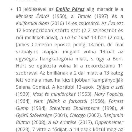
13 jelölésével az
Emilia Pérez
alig maradt le a
Mindent Éváról
(1950), a
Titanic
(1997) és a
Kaliforniai álom
(2016) 14-es csúcsáról. Az
Éva
ezt
12 kategóriában szórta szét (2-2 színésznőt és
női melléket adva), a
La La Land
13-ban (2 dal),
James Cameron eposza pedig 14-ben, de mai
szabályok alapján megállt volna 13-nál az
egységes hangkategória miatt, s úgy a Ben-
Húrt se egálozta volna ki a rekordszámú 11
szobrával. Az Emiliának a 2 dal miatt a 13 kateg
lett volna a max, ha kicsit jobban kampányolják
Selena Gomezt. A korábbi 13-asok:
Elfújta a szél
(1939),
Most és mindörökké
(1953),
Mary Poppins
(1964),
Nem félünk a farkastól
(1966),
Forrest
Gump
(1994),
Szerelmes Shakespeare
(1998),
A
Gyűrű Szövetsége
(2001),
Chicago
(2002),
Benjamin
Button
(2008),
A víz érintése
(2017),
Oppenheimer
(2023). 7 vitte a fődíjat, a 14-esek közül meg az