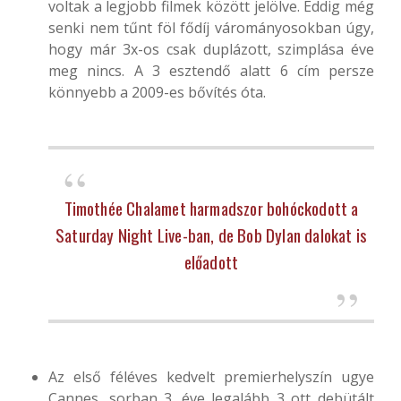
voltak a legjobb filmek között jelölve. Eddig még
senki nem tűnt föl fődíj várományosokban úgy,
hogy már 3x-os csak duplázott, szimplása éve
meg nincs. A 3 esztendő alatt 6 cím persze
könnyebb a 2009-es bővítés óta.
Timothée Chalamet harmadszor bohóckodott a
Saturday Night Live-ban, de Bob Dylan dalokat is
előadott
Az első féléves kedvelt premierhelyszín ugye
Cannes, sorban 3. éve legalább 3 ott debütált