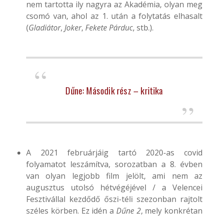
nem tartotta ily nagyra az Akadémia, olyan meg
csomó van, ahol az 1. után a folytatás elhasalt
(
Gladiátor
,
Joker
,
Fekete Párduc
, stb.).
Dűne: Második rész – kritika
A 2021 februárjáig tartó 2020-as covid
folyamatot leszámítva, sorozatban a 8. évben
van olyan legjobb film jelölt, ami nem az
augusztus utolsó hétvégéjével / a Velencei
Fesztivállal kezdődő őszi-téli szezonban rajtolt
széles körben. Ez idén a
Dűne 2
, mely konkrétan