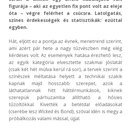
figurája – aki az egyetlen fix pont volt az eleje
óta – végre felérhet a csúcsra. Latolgatás,
színes érdekességek és statisztikák: ezúttal
egyben.
Hát, eljött ez a pontja az évnek, menetrend szerint,
ami azért pár hete a nagy tűzvészben még elég
kérdéses volt. Az események hatása érezhető lesz,
az egyik kategória elvesztette szakmai jóslatát
(csak két hét múlva kerül rá sor), a tervek szerint a
színészek méltatása helyett a technikai szakik
kapnak majd hosszabb szerepet, azok a
láthatatlannak hitt háttérmunkások, kiknek
szerepük párhuzamba állítható a hősies
tűzoltókkal. Kivették a betétdal előadásokat
(cserébe lesz
Wicked
és Bond), szóval idén is megy a
próbálkozás valami mással, újjal.