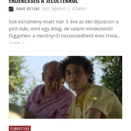
ÉRDEKESSÉG A JELÖLTEKRŐL
BAKAY BOTOND
2022. MÁRCIUS 12. SZOMBAT
Sok körülmény miatt már 3. éve az idei díjszezon is
picit más, mint egy átlag, de valami mindezektől
független: a mezőnyről összeszedhető éves trivia...
Tovább
FILMKRITIKA