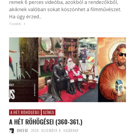
remek 6 perces videóba, azokból a rendezőkből,
akiknek valóban sokat köszönhet a filmművészet.
Ha úgy érzed...
Tovább
A HÉT RÖHÖGÉSEI
SZÍNES
A HÉT RÖHÖGÉSEI (360-361.)
CHEESE
2020. DECEMBER 6. VASÁRNAP