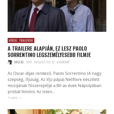
HÍREK, TRAILEREK
A TRAILERE ALAPJÁN, EZ LESZ PAOLO
SORRENTINO LEGSZEMÉLYESEBB FILMJE
CHEESE
2021. AUGUSZTUS 22. VASÁRNAP
Az Oscar-díjas rendező, Paolo Sorrentino (A nagy
szépség, Ifjúság, Az ifjú pápa) Netflixre készített
mozijának főszereplője a 80-as évek Nápolyában
próbál felnőni. Az Isten...
Tovább