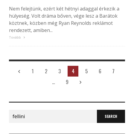
Nem felejtünk, ezért két hétnyi adaggal érkezik a
hülyeség. Volt dráma bőven, vége lesz a Barátok
köztnek, közben még Ryan Reynolds reklámot
rendezett, amiben...
Tovább
1
2
3
4
5
6
7
…
9
Search
for: