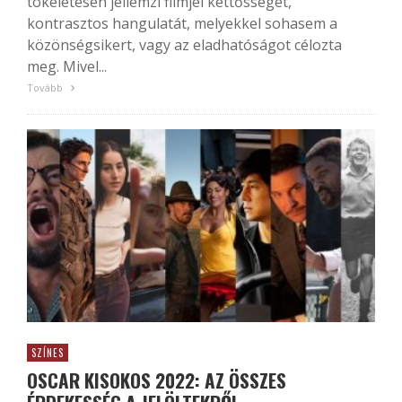
tökéletesen jellemzi filmjei kettősségét,
kontrasztos hangulatát, melyekkel sohasem a
közönségsikert, vagy az eladhatóságot célozta
meg. Mivel...
Tovább
SZÍNES
OSCAR KISOKOS 2022: AZ ÖSSZES