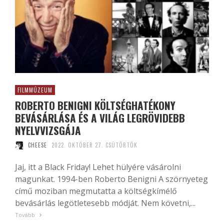
FILMMÚZEUM
ROBERTO BENIGNI KÖLTSÉGHATÉKONY
BEVÁSÁRLÁSA ÉS A VILÁG LEGRÖVIDEBB
NYELVVIZSGÁJA
CHEESE
2022. OKTÓBER 27. CSÜTÖRTÖK
Jaj, itt a Black Friday! Lehet hülyére vásárolni
magunkat. 1994-ben Roberto Benigni A szörnyeteg
című moziban megmutatta a költségkímélő
bevásárlás legötletesebb módját. Nem követni,...
Tovább