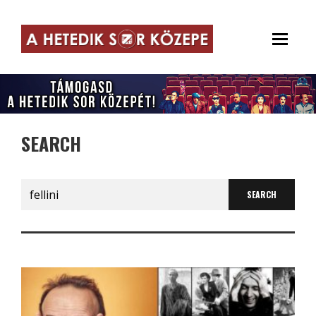
SEARCH
Search
for: