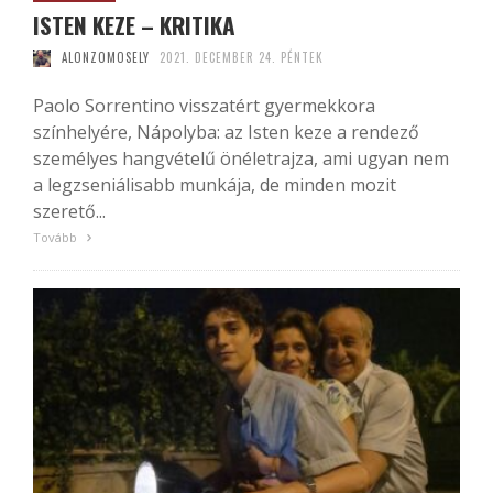
ISTEN KEZE – KRITIKA
ALONZOMOSELY
2021. DECEMBER 24. PÉNTEK
Paolo Sorrentino visszatért gyermekkora
színhelyére, Nápolyba: az Isten keze a rendező
személyes hangvételű önéletrajza, ami ugyan nem
a legzseniálisabb munkája, de minden mozit
szerető...
Tovább