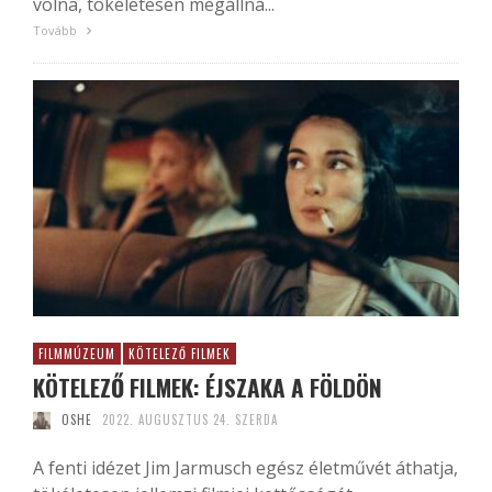
volna, tökéletesen megállná...
Tovább
FILMMÚZEUM
KÖTELEZŐ FILMEK
KÖTELEZŐ FILMEK: ÉJSZAKA A FÖLDÖN
OSHE
2022. AUGUSZTUS 24. SZERDA
A fenti idézet Jim Jarmusch egész életművét áthatja,