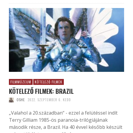
FILMMÚZEUM
KÖTELEZŐ FILMEK
KÖTELEZŐ FILMEK: BRAZIL
OSHE
2022. SZEPTEMBER 6. KEDD
„Valahol a 20.században“ - ezzel a felütéssel indít
Terry Gilliam 1985-ös paranoia-trilógiájának
második része, a Brazil. Ha 40 évvel később készült