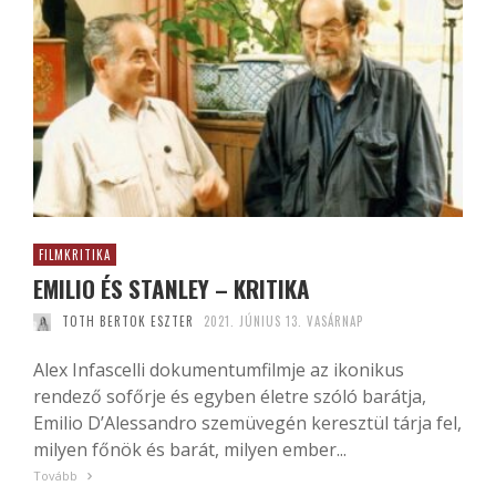
FILMKRITIKA
EMILIO ÉS STANLEY – KRITIKA
TOTH BERTOK ESZTER
2021. JÚNIUS 13. VASÁRNAP
Alex Infascelli dokumentumfilmje az ikonikus
rendező sofőrje és egyben életre szóló barátja,
Emilio D’Alessandro szemüvegén keresztül tárja fel,
milyen főnök és barát, milyen ember...
Tovább