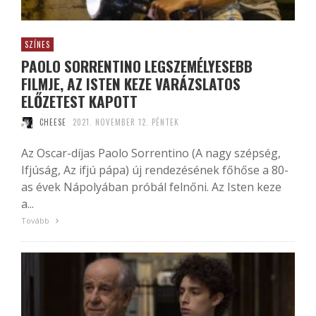
SZÍNES
PAOLO SORRENTINO LEGSZEMÉLYESEBB
FILMJE, AZ ISTEN KEZE VARÁZSLATOS
ELŐZETEST KAPOTT
CHEESE
2021. NOVEMBER 12. PÉNTEK
Az Oscar-díjas Paolo Sorrentino (A nagy szépség,
Ifjúság, Az ifjú pápa) új rendezésének főhőse a 80-
as évek Nápolyában próbál felnőni. Az Isten keze
a...
Tovább