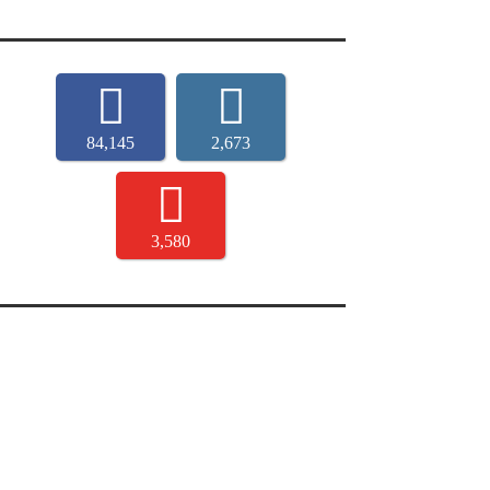
84,145
2,673
3,580