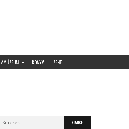
ILMMÚZEUM
KÖNYV
ZENE
Search
for: