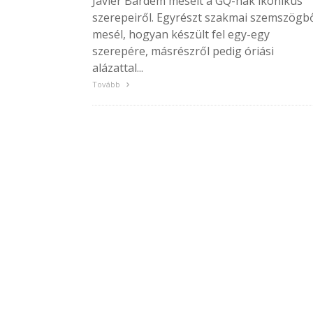
Javier Bardem mesélt a GQ-nak ikonikus
szerepeiről. Egyrészt szakmai szemszögb
mesél, hogyan készült fel egy-egy
szerepére, másrészről pedig óriási
alázattal...
Tovább