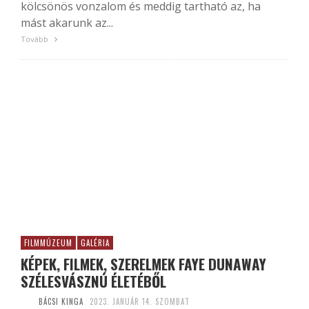
kölcsönös vonzalom és meddig tartható az, ha
mást akarunk az...
Tovább
FILMMÚZEUM
GALÉRIA
KÉPEK, FILMEK, SZERELMEK FAYE DUNAWAY
SZÉLESVÁSZNÚ ÉLETÉBŐL
BÁCSI KINGA
2023. JANUÁR 14. SZOMBAT