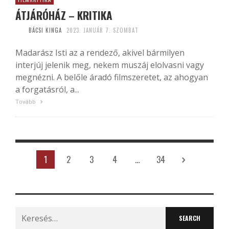
ÁTJÁRÓHÁZ – KRITIKA
BÁCSI KINGA
2023. JANUÁR 7. SZOMBAT
Madarász Isti az a rendező, akivel bármilyen
interjúj jelenik meg, nekem muszáj elolvasni vagy
megnézni. A belőle áradó filmszeretet, az ahogyan
a forgatásról, a...
Tovább
1
2
3
4
…
34
Search
for: