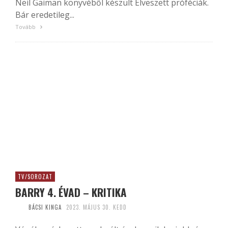
Neil Gaiman könyvéből készült Elveszett próféciák.
Bár eredetileg...
Tovább
TV/SOROZAT
BARRY 4. ÉVAD – KRITIKA
BÁCSI KINGA
2023. MÁJUS 30. KEDD