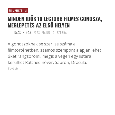
FILMMÚZEUM
MINDEN IDŐK 10 LEGJOBB FILMES GONOSZA,
MEGLEPETÉS AZ ELSŐ HELYEN
BÁCSI KINGA
2023. MÁJUS 10. SZERDA
A gonoszoknak se szeri se száma a
filmtörténetben, számos szempont alapján lehet
őket rangsorolni, mégis a végén egy listára
kerülhet Ratched nővér, Sauron, Dracula...
Tovább