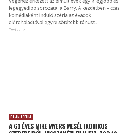
Végéhez érkezett az elmúlt évek egyik legjobb és
legegyedibb sorozata, a Barry. A kezdetben vicces
komédiaként induló széria az évadok
előrehaladtával egyre sötétebb tónust...
Tovább
FILMMÚZEUM
A 60 ÉVES MIKE MYERS MESÉL IKONIKUS