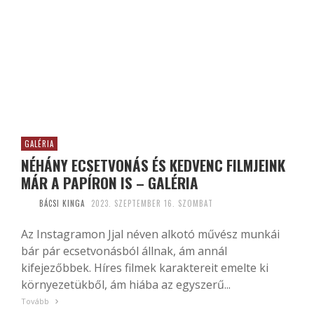
GALÉRIA
NÉHÁNY ECSETVONÁS ÉS KEDVENC FILMJEINK
MÁR A PAPÍRON IS – GALÉRIA
BÁCSI KINGA
2023. SZEPTEMBER 16. SZOMBAT
Az Instagramon Jjal néven alkotó művész munkái
bár pár ecsetvonásból állnak, ám annál
kifejezőbbek. Híres filmek karaktereit emelte ki
környezetükből, ám hiába az egyszerű...
Tovább