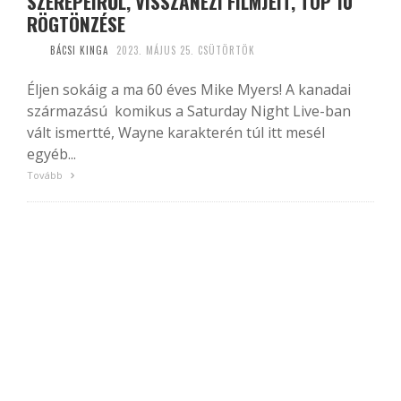
SZEREPEIRŐL, VISSZANÉZI FILMJEIT, TOP 10
RÖGTÖNZÉSE
BÁCSI KINGA
2023. MÁJUS 25. CSÜTÖRTÖK
Éljen sokáig a ma 60 éves Mike Myers! A kanadai
származású komikus a Saturday Night Live-ban
vált ismertté, Wayne karakterén túl itt mesél
egyéb...
Tovább