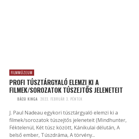
FILMMÚZEUM
PROFI TÚSZTÁRGYALÓ ELEMZI KI A
FILMEK/SOROZATOK TÚSZEJTŐS JELENETEIT
BÁCSI KINGA
2023. FEBRUÁR 3. PÉNTEK
J. Paul Nadeau egykori túsztárgyaló elemzi ki a
filmek/sorozatok túszejtős jeleneteit (Mindhunter,
Féktelenül, Két túsz között, Kánikulai délután, A
belső ember, Túszdráma, A törvény...