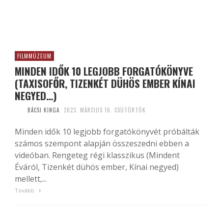
FILMMÚZEUM
MINDEN IDŐK 10 LEGJOBB FORGATÓKÖNYVE
(TAXISOFŐR, TIZENKÉT DÜHÖS EMBER KÍNAI
NEGYED…)
BÁCSI KINGA
2023. MÁRCIUS 16. CSÜTÖRTÖK
Minden idők 10 legjobb forgatókönyvét próbálták
számos szempont alapján összeszedni ebben a
videóban. Rengeteg régi klasszikus (Mindent
Éváról, Tizenkét dühös ember, Kínai negyed)
mellett,...
Tovább