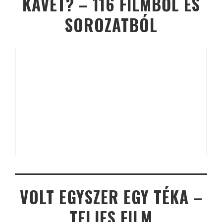
KÁVÉT? – 116 FILMBŐL ÉS
SOROZATBÓL
VOLT EGYSZER EGY TÉKA –
TELJES FILM