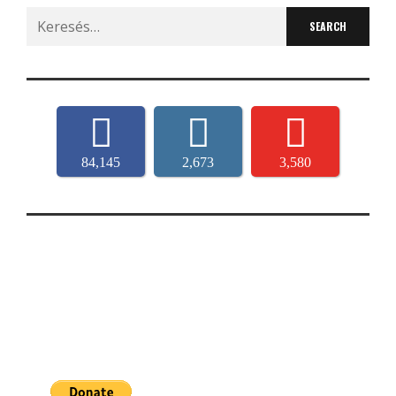
Search
for:
84,145
2,673
3,580