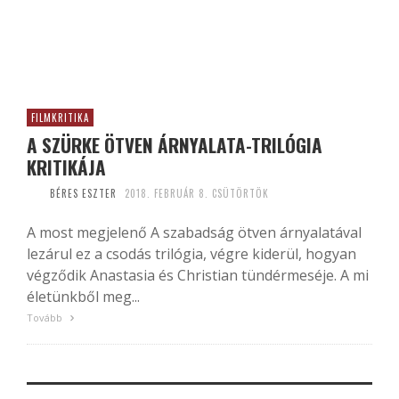
FILMKRITIKA
A SZÜRKE ÖTVEN ÁRNYALATA-TRILÓGIA
KRITIKÁJA
BÉRES ESZTER
2018. FEBRUÁR 8. CSÜTÖRTÖK
A most megjelenő A szabadság ötven árnyalatával
lezárul ez a csodás trilógia, végre kiderül, hogyan
végződik Anastasia és Christian tündérmeséje. A mi
életünkből meg...
Tovább