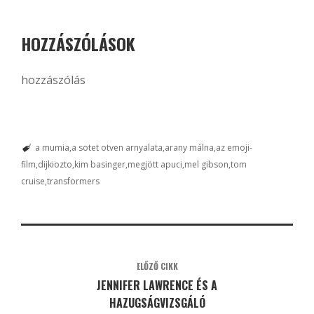
HOZZÁSZÓLÁSOK
hozzászólás
a mumia
a sotet otven arnyalata
arany málna
az emoji-
film
dijkiozto
kim basinger
megjött apuci
mel gibson
tom
cruise
transformers
ELŐZŐ CIKK
JENNIFER LAWRENCE ÉS A
HAZUGSÁGVIZSGÁLÓ