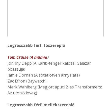
Legrosszabb férfi főszereplő
Tom Cruise
(
A múmia
)
Johnny Depp (A Karib-tenger kalózai: Salazar
bosszúja)
Jamie Dornan (A sötét ötven árnyalata)
Zac Efron (Baywatch)
Mark Wahlberg (Megjött apuci 2. és Transformers:
Az utolsó lovag)
Legrosszabb férfi mellékszereplő