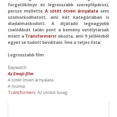
forgatókönyv és legrosszabb szereplőpáros),
persze mellette
A sötét ötven árnyalata
sem
szomorkodhatott, ami két kategóriában is
diadalmaskodott. A díjátadó legnagyobb
csalódását talán pont a kemény vetélytársak
miatt a
Transformers
t okozta, ami 9 jelölésből
egyet se tudott beváltani. Íme a teljes lista:
Legrosszabb film
Baywatch
Az Emoji-film
A sötét ötven árnyalata
A múmia
Transformers:
Az utolsó lovag