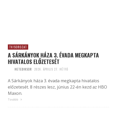
TV/SOROZAT
A SÁRKÁNYOK HÁZA 3. ÉVADA MEGKAPTA
HIVATALOS ELŐZETESÉT
HETEDIKSOR
2026. ÁPRILIS 27. HÉTFŐ
A Sárkányok háza 3. évada megkapta hivatalos
előzetesét. 8 részes lesz, június 22-én kezd az HBO
Maxon.
Tovább