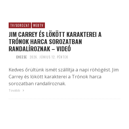
TV/SOROZAT
WEBTV
JIM CARREY ÉS LÖKÖTT KARAKTEREI A
TRÓNOK HARCA SOROZATBAN
RANDALÍROZNAK – VIDEÓ
CHEESE
2026. JÚNIUS 12. PÉNTEK
Kedves őrültünk ismét szállítja a napi röhögést. Jim
Carrey és lökött karakterei a Trónok harca
sorozatban randalíroznak.
Tovább