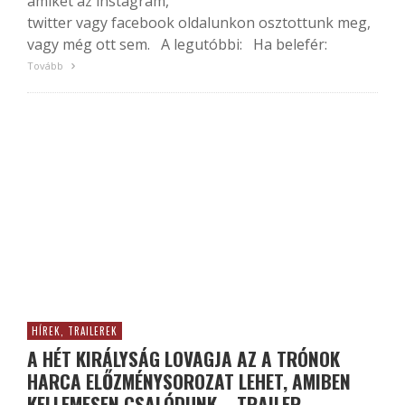
amiket az instagram,
twitter vagy facebook oldalunkon osztottunk meg,
vagy még ott sem. A legutóbbi: Ha belefér:
Tovább
HÍREK, TRAILEREK
A HÉT KIRÁLYSÁG LOVAGJA AZ A TRÓNOK
HARCA ELŐZMÉNYSOROZAT LEHET, AMIBEN
KELLEMESEN CSALÓDUNK – TRAILER