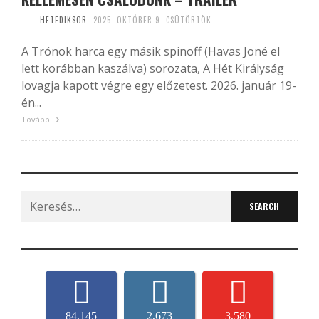
HETEDIKSOR
2025. OKTÓBER 9. CSÜTÖRTÖK
A Trónok harca egy másik spinoff (Havas Joné el
lett korábban kaszálva) sorozata, A Hét Királyság
lovagja kapott végre egy előzetest. 2026. január 19-
én...
Tovább
Search
for:
84,145
2,673
3,580