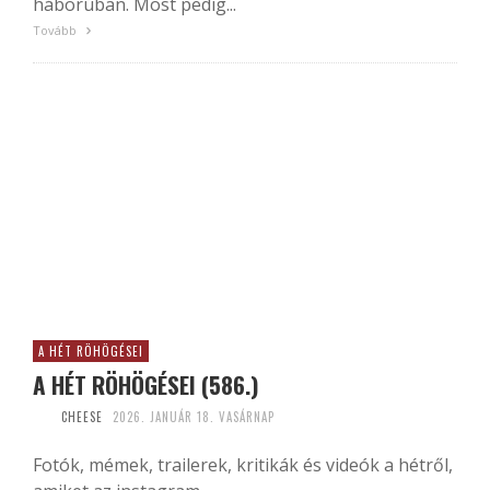
háborúban. Most pedig...
Tovább
A HÉT RÖHÖGÉSEI
A HÉT RÖHÖGÉSEI (586.)
CHEESE
2026. JANUÁR 18. VASÁRNAP
Fotók, mémek, trailerek, kritikák és videók a hétről,