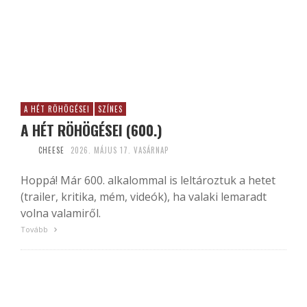
A HÉT RÖHÖGÉSEI
SZÍNES
A HÉT RÖHÖGÉSEI (600.)
CHEESE
2026. MÁJUS 17. VASÁRNAP
Hoppá! Már 600. alkalommal is leltároztuk a hetet
(trailer, kritika, mém, videók), ha valaki lemaradt
volna valamiről.
Tovább