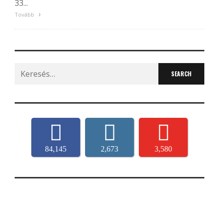
33...
Tovább
Search
for:
84,145
2,673
3,580