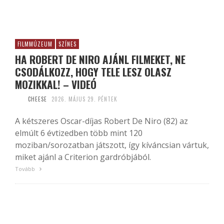
FILMMÚZEUM
SZÍNES
HA ROBERT DE NIRO AJÁNL FILMEKET, NE
CSODÁLKOZZ, HOGY TELE LESZ OLASZ
MOZIKKAL! – VIDEÓ
CHEESE
2026. MÁJUS 29. PÉNTEK
A kétszeres Oscar-díjas Robert De Niro (82) az
elmúlt 6 évtizedben több mint 120
moziban/sorozatban játszott, így kíváncsian vártuk,
miket ajánl a Criterion gardróbjából.
Tovább