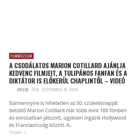
FILMMÚZEUM
A CSODÁLATOS MARION COTILLARD AJÁNLJA
KEDVENC FILMJEIT, A TULIPÁNOS FANFAN ÉS A
DIKTÁTOR IS ELŐKERÜL CHAPLINTŐL – VIDEÓ
CHEESE
2025. SZEPTEMBER 30. KEDD
Bármennyire is hihetetlen az 50. születésnapját
betöltő Marion Cotillard már több mint 100 filmben
és sorozatban játszott, ügyesen ingázik Hollywood
és Franciaország között. A...
Tovább