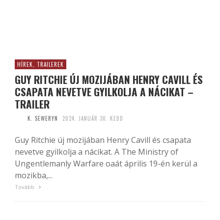
HÍREK, TRAILEREK
GUY RITCHIE ÚJ MOZIJÁBAN HENRY CAVILL ÉS
CSAPATA NEVETVE GYILKOLJA A NÁCIKAT –
TRAILER
K. SEWERYN
2024. JANUÁR 30. KEDD
Guy Ritchie új mozijában Henry Cavill és csapata
nevetve gyilkolja a nácikat. A The Ministry of
Ungentlemanly Warfare oaát április 19-én kerül a
mozikba,...
Tovább