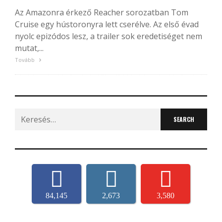
Az Amazonra érkező Reacher sorozatban Tom
Cruise egy hústoronyra lett cserélve. Az első évad
nyolc epizódos lesz, a trailer sok eredetiséget nem
mutat,...
Tovább
Search
for:
84,145
2,673
3,580