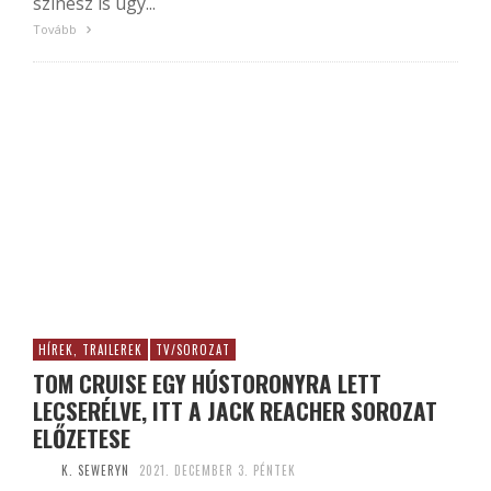
színész is úgy...
Tovább
HÍREK, TRAILEREK
TV/SOROZAT
TOM CRUISE EGY HÚSTORONYRA LETT
LECSERÉLVE, ITT A JACK REACHER SOROZAT
ELŐZETESE
K. SEWERYN
2021. DECEMBER 3. PÉNTEK