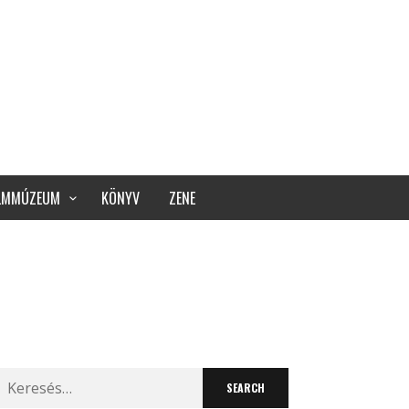
ILMMÚZEUM
KÖNYV
ZENE
Search
for: