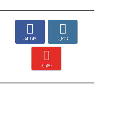
84,145
2,673
3,580