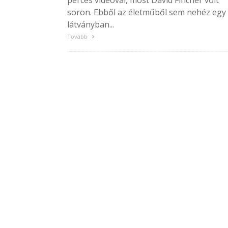
perces videóval, most David Fincher volt
soron. Ebből az életműből sem nehéz egy
látványban...
Tovább