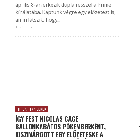
április 8-án érkezik dupla résszel a Prime
kínálatába. Kaptunk végre egy előzetest is,
amin látszik, hogy...
Tovább
HÍREK, TRAILEREK
ÍGY FEST NICOLAS CAGE
BALLONKABÁTOS PÓKEMBERKÉNT,
KISZIVÁRGOTT EGY ELŐZETESKE A