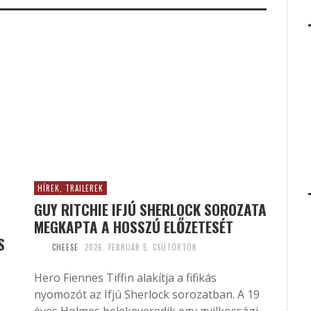
HÍREK, TRAILEREK
GUY RITCHIE IFJÚ SHERLOCK SOROZATA
MEGKAPTA A HOSSZÚ ELŐZETESÉT
S
CHEESE
2026. FEBRUÁR 5. CSÜTÖRTÖK
Hero Fiennes Tiffin alakítja a fifikás
nyomozót az Ifjú Sherlock sorozatban. A 19