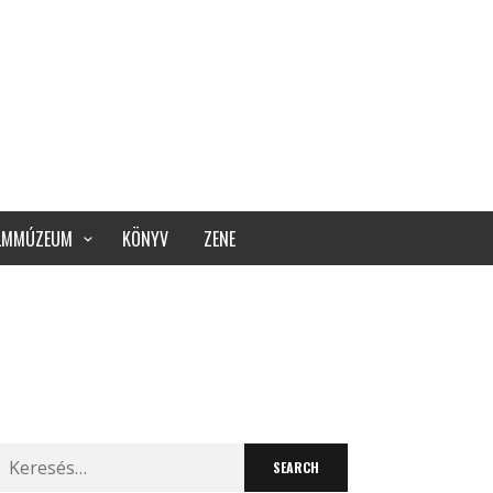
ILMMÚZEUM
KÖNYV
ZENE
Search
for: