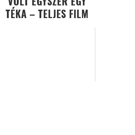
VOLT EGYSZER EGY
TÉKA – TELJES FILM