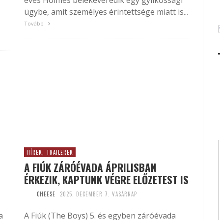
éves Holmes belekeveredik egy gyilkossági
ügybe, amit személyes érintettsége miatt is...
Tovább
HÍREK, TRAILEREK
A FIÚK ZÁRÓÉVADA ÁPRILISBAN
ÉRKEZIK, KAPTUNK VÉGRE ELŐZETEST IS
CHEESE
2025. DECEMBER 7. VASÁRNAP
a
A Fiúk (The Boys) 5. és egyben záróévada