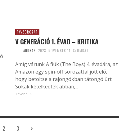
TV/SOROZAT
V GENERÁCIÓ 1. ÉVAD – KRITIKA
ANDRAS
2023. NOVEMBER 11. SZOMBAT
tó
Amíg várunk A fiúk (The Boys) 4. évadára, az
Amazon egy spin-off sorozattal jött elő,
hogy betöltse a rajongókban tátongó űrt.
Sokak kételkedtek abban,...
Tovább
2
3