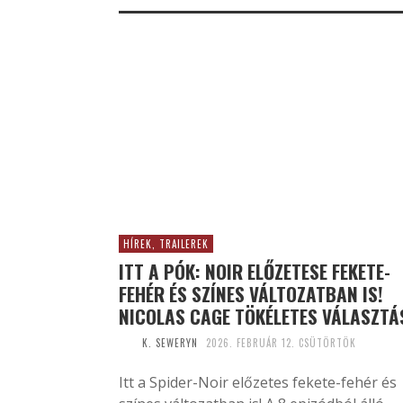
HÍREK, TRAILEREK
ITT A PÓK: NOIR ELŐZETESE FEKETE-
FEHÉR ÉS SZÍNES VÁLTOZATBAN IS!
NICOLAS CAGE TÖKÉLETES VÁLASZTÁ
K. SEWERYN
2026. FEBRUÁR 12. CSÜTÖRTÖK
Itt a Spider-Noir előzetes fekete-fehér és