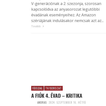
V-generációnak a 2. szezonja, szorosan
kapcsolódva az anyasorozat legutóbbi
évadának eseményeihez. Az Amazon
szériájának indulásakor nemcsak azt az...
Tovább
FŐOLDAL
TV/SOROZAT
A FIÚK 4. ÉVAD – KRITIKA
ANDRAS
2024. SZEPTEMBER 16. HÉTFŐ