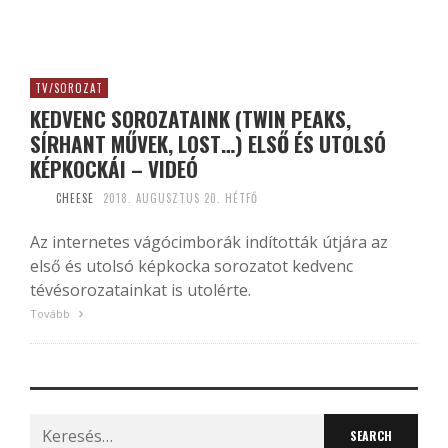
TV/SOROZAT
KEDVENC SOROZATAINK (TWIN PEAKS,
SÍRHANT MŰVEK, LOST…) ELSŐ ÉS UTOLSÓ
KÉPKOCKÁI – VIDEÓ
CHEESE
2018. AUGUSZTUS 20. HÉTFŐ
Az internetes vágócimborák indították útjára az
első és utolsó képkocka sorozatot kedvenc
tévésorozatainkat is utolérte.
Tovább
Search