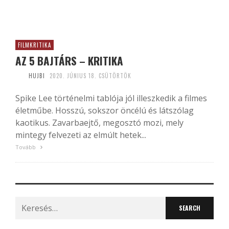
FILMKRITIKA
AZ 5 BAJTÁRS – KRITIKA
HUJBI
2020. JÚNIUS 18. CSÜTÖRTÖK
Spike Lee történelmi tablója jól illeszkedik a filmes
életműbe. Hosszú, sokszor öncélú és látszólag
kaotikus. Zavarbaejtő, megosztó mozi, mely
mintegy felvezeti az elmúlt hetek...
Tovább
Search
for: