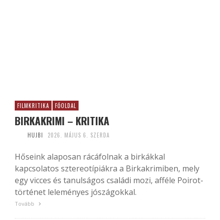
FILMKRITIKA
FŐOLDAL
BIRKAKRIMI – KRITIKA
HUJBI
2026. MÁJUS 6. SZERDA
Hőseink alaposan rácáfolnak a birkákkal
kapcsolatos sztereotípiákra a Birkakrimiben, mely
egy vicces és tanulságos családi mozi, afféle Poirot-
történet leleményes jószágokkal.
Tovább