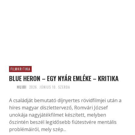
FILMKRITIKA
BLUE HERON – EGY NYÁR EMLÉKE – KRITIKA
HUJBI
2026. JÚNIUS 10. SZERDA
A családját bemutató díjnyertes rövidfilmjei után a
híres magyar díszlettervező, Romvári József
unokája nagyjátékfilmet készített, melyben
őszintén beszél legidősebb fiútestvére mentális
problémáiról, mely szép...