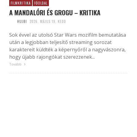
FILMKRITIKA
FŐOLDAL
A MANDALÓRI ÉS GROGU – KRITIKA
HUJBI
2026. MÁJUS 19. KEDD
Sok évvel az utolsó Star Wars mozifilm bemutatása
után a legjobban teljesítő streaming sorozat
karaktereit küldték a képernyőről a nagyvászonra,
hogy újabb rajongókat szerezzenek...
Tovább