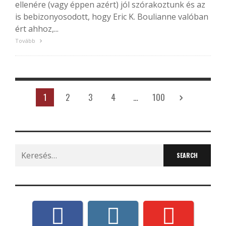
ellenére (vagy éppen azért) jól szórakoztunk és az
is bebizonyosodott, hogy Eric K. Boulianne valóban
ért ahhoz,...
Tovább
1
2
3
4
…
100
Search
for: