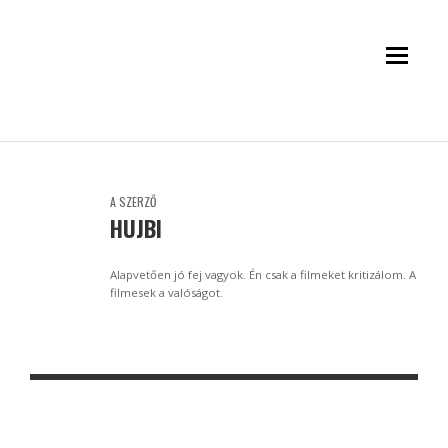
A SZERZŐ
HUJBI
Alapvetően jó fej vagyok. Én csak a filmeket kritizálom. A
filmesek a valóságot.