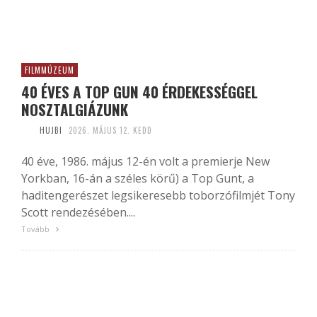
FILMMÚZEUM
40 ÉVES A TOP GUN 40 ÉRDEKESSÉGGEL
NOSZTALGIÁZUNK
HUJBI
2026. MÁJUS 12. KEDD
40 éve, 1986. május 12-én volt a premierje New
Yorkban, 16-án a széles körű) a Top Gunt, a
haditengerészet legsikeresebb toborzófilmjét Tony
Scott rendezésében....
Tovább