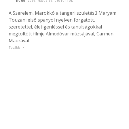
HUJBI
2026. MÁJUS 28. CSÜTÖRTÖK
A Szerelem, Marokkó a tangeri születésű Maryam
Touzani első spanyol nyelven forgatott,
szeretettel, életigenléssel és tanulságokkal
megtöltött filmje Almodóvar múzsájával, Carmen
Maurával.
Tovább