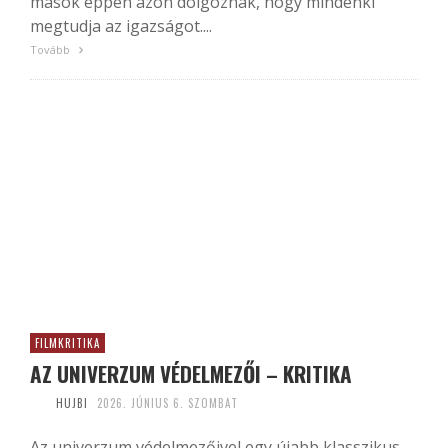
mások éppen azon dolgoznak, hogy mindenki
megtudja az igazságot....
Tovább
FILMKRITIKA
AZ UNIVERZUM VÉDELMEZŐI – KRITIKA
HUJBI
2026. JÚNIUS 6. SZOMBAT
Az univerzum védelmezőivel egy újabb klasszikus