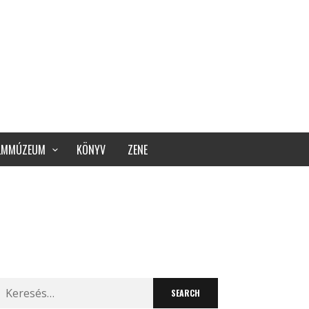
ILMMÚZEUM
KÖNYV
ZENE
Search
for: