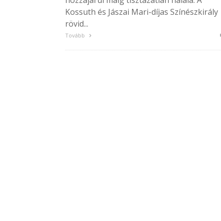
hozzájárul máig tisztázatlan halála. A
Kossuth és Jászai Mari-díjas Színészkirály
rövid...
Tovább