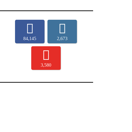
84,145
2,673
3,580