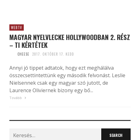
WEBTV
MAGYAR NYELVLECKE HOLLYWOODBAN 2. RÉSZ
– TI KÉRTÉTEK
CHEESE
2017. OKTÓBER 17. KEDD
Annyi jó tippet adtatok, hogy ezt meghálálva
összecsettintettünk egy második felvonást. Leslie
Nielsennek csak egy magyar szó jutott, de
Laurence Oliviernek bizony egy bő...
Tovább
Search
for: