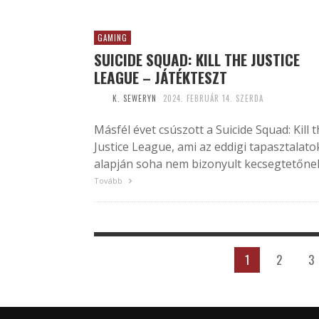
GAMING
SUICIDE SQUAD: KILL THE JUSTICE
LEAGUE – JÁTÉKTESZT
K. SEWERYN
2024. FEBRUÁR 14. SZERDA
Másfél évet csúszott a Suicide Squad: Kill 
Justice League, ami az eddigi tapasztalato
alapján soha nem bizonyult kecsegtetőne
Tovább
1
2
3