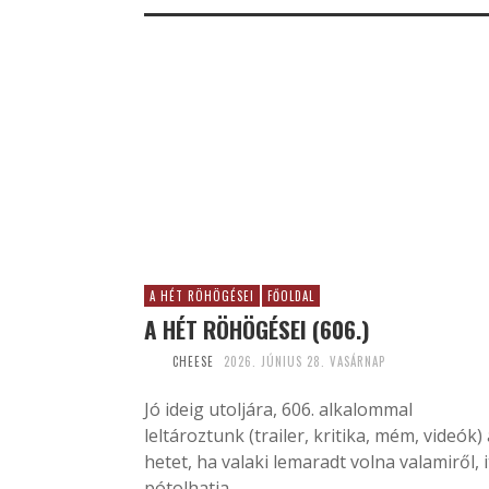
A HÉT RÖHÖGÉSEI
FŐOLDAL
A HÉT RÖHÖGÉSEI (606.)
CHEESE
2026. JÚNIUS 28. VASÁRNAP
Jó ideig utoljára, 606. alkalommal
leltároztunk (trailer, kritika, mém, videók) 
hetet, ha valaki lemaradt volna valamiről, i
pótolhatja.