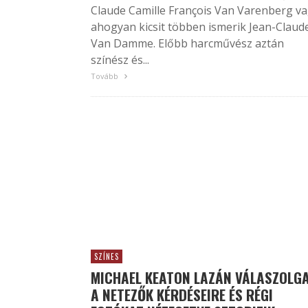
Claude Camille François Van Varenberg v
ahogyan kicsit többen ismerik Jean-Claud
Van Damme. Előbb harcművész aztán
színész és...
Tovább
SZÍNES
MICHAEL KEATON LAZÁN VÁLASZOLG
A NETEZŐK KÉRDÉSEIRE ÉS RÉGI