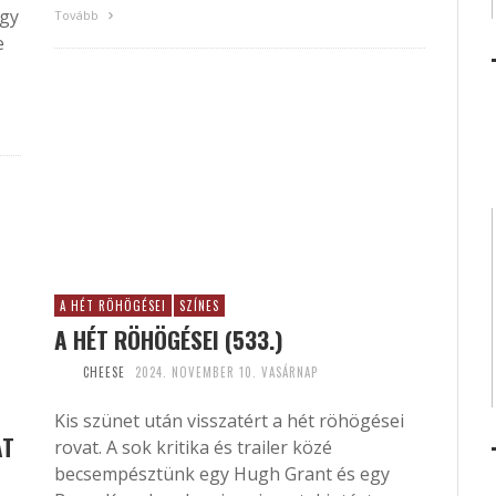
agy
Tovább
e
A HÉT RÖHÖGÉSEI
SZÍNES
A HÉT RÖHÖGÉSEI (533.)
CHEESE
2024. NOVEMBER 10. VASÁRNAP
Kis szünet után visszatért a hét röhögései
AT
rovat. A sok kritika és trailer közé
becsempésztünk egy Hugh Grant és egy