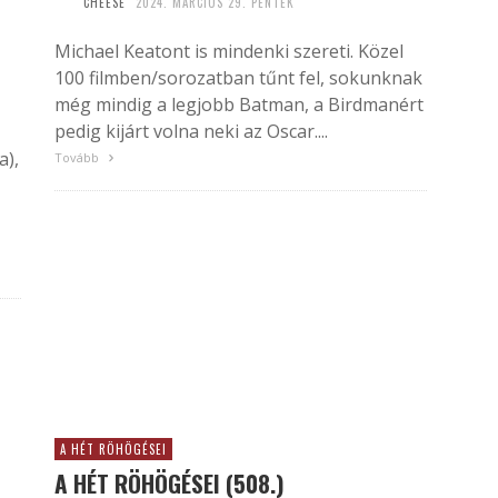
CHEESE
2024. MÁRCIUS 29. PÉNTEK
Michael Keatont is mindenki szereti. Közel
100 filmben/sorozatban tűnt fel, sokunknak
még mindig a legjobb Batman, a Birdmanért
pedig kijárt volna neki az Oscar....
a),
Tovább
A HÉT RÖHÖGÉSEI
A HÉT RÖHÖGÉSEI (508.)