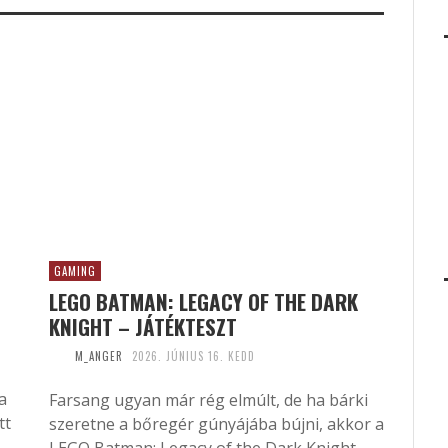
GAMING
LEGO BATMAN: LEGACY OF THE DARK
KNIGHT – JÁTÉKTESZT
M_ANGER
2026. JÚNIUS 16. KEDD
a
Farsang ugyan már rég elmúlt, de ha bárki
tt
szeretne a bőregér gúnyájába bújni, akkor a