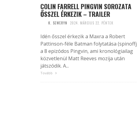
COLIN FARRELL PINGVIN SOROZATA
ŐSSZEL ÉRKEZIK – TRAILER
K. SEWERYN
2024. MÁRCIUS 22. PÉNTEK
Idén ősszel érkezik a Maxra a Robert
Pattinson-féle Batman folytatása (spinoffj
a 8 epizódos Pingvin, ami kronológiailag
közvetlenül Matt Reeves mozija után
játszódik. A...
Tovább