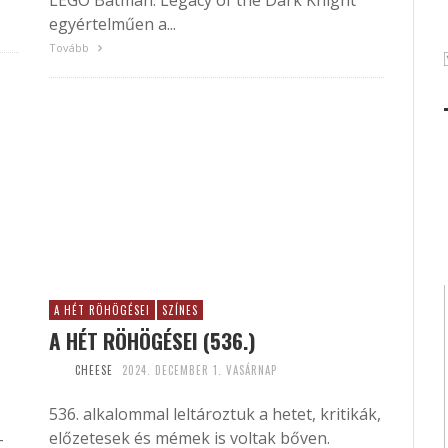
LEGO Batman: Legacy of the Dark Knight
egyértelműen a...
Tovább
A HÉT RÖHÖGÉSEI
SZÍNES
A HÉT RÖHÖGÉSEI (536.)
CHEESE
2024. DECEMBER 1. VASÁRNAP
536. alkalommal leltároztuk a hetet, kritikák,
előzetesek és mémek is voltak bőven.
-