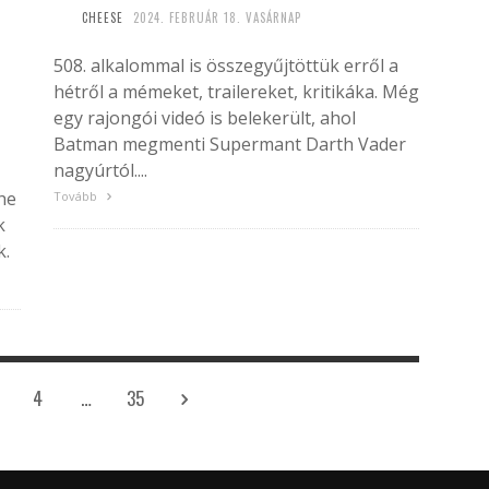
CHEESE
2024. FEBRUÁR 18. VASÁRNAP
508. alkalommal is összegyűjtöttük erről a
hétről a mémeket, trailereket, kritikáka. Még
egy rajongói videó is belekerült, ahol
Batman megmenti Supermant Darth Vader
nagyúrtól....
the
Tovább
k
k.
4
…
35