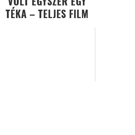
VOLT EGYSZER EGY
TÉKA – TELJES FILM