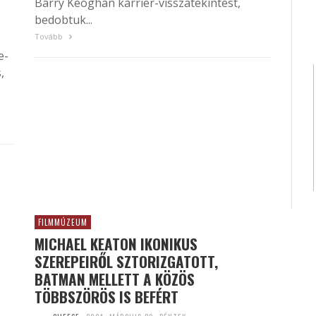
Barry Keoghan karrier-visszatekintést,
bedobtuk...
Tovább
e-
,
FILMMÚZEUM
MICHAEL KEATON IKONIKUS
SZEREPEIRŐL SZTORIZGATOTT,
BATMAN MELLETT A KÖZÖS
TÖBBSZÖRÖS IS BEFÉRT