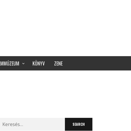
ILMMÚZEUM
KÖNYV
ZENE
Search
for: