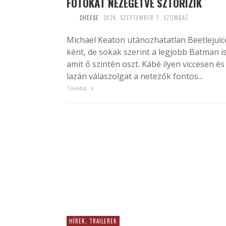
FOTÓKAT NÉZEGETVE SZTORIZIK
CHEESE
2024. SZEPTEMBER 7. SZOMBAT
Michael Keaton utánozhatatlan Beetlejuic
ként, de sokak szerint a legjobb Batman is
amit ő szintén oszt. Kábé ilyen viccesen és
lazán válaszolgat a netezők fontos...
Tovább
HÍREK, TRAILEREK