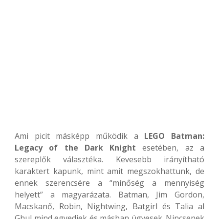
Ami picit másképp működik a
LEGO Batman:
Legacy of the Dark Knight
esetében, az a
szereplők választéka. Kevesebb irányítható
karaktert kapunk, mint amit megszokhattunk, de
ennek szerencsére a “minőség a mennyiség
helyett” a magyarázata. Batman, Jim Gordon,
Macskanő, Robin, Nightwing, Batgirl és Talia al
Ghul mind egyediek és másban ügyesek. Nincsenek