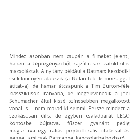
Mindez azonban nem csupán a filmeket jelenti,
hanem a képregényekből, rajzfilm sorozatokból is
mazsoláztak. A nyitány például a Batman: Kezdődik!
cselekményén alapszik (a Nolan-féle komorsággal
átitatva), de hamar átcsapunk a Tim Burton-féle
klasszikusok irányába, de megelevenedik a Joel
Schumacher által kissé színesebben megalkotott
vonal is – nem marad ki semmi. Persze mindezt a
szokásosan dilis, de egyben családbarát LEGO
köntösbe bújtatva, fűszer gyanánt pedig
megszórva egy rakás popkulturális utalással és
geggel, ami csak Batmannel kapcsolatba hozható.