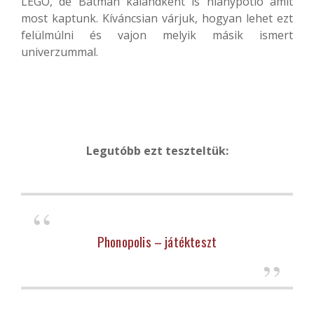
LEGO, de Batman kalandként is hiánypótló amit
most kaptunk. Kíváncsian várjuk, hogyan lehet ezt
felülmúlni és vajon melyik másik ismert
univerzummal.
Legutóbb ezt teszteltük:
Phonopolis – játékteszt