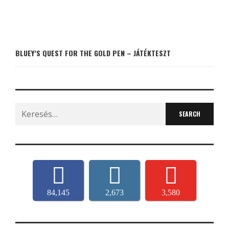
BLUEY’S QUEST FOR THE GOLD PEN – JÁTÉKTESZT
Search
for:
84,145
2,673
3,580