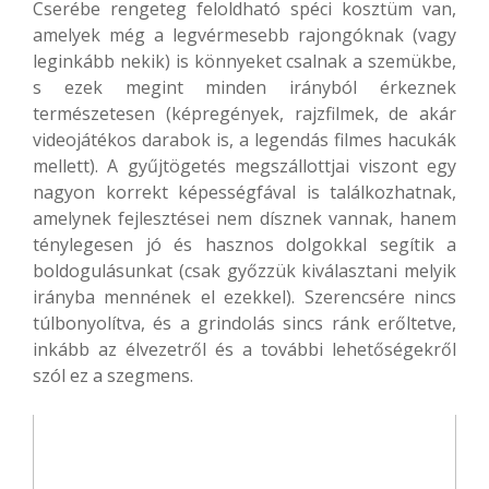
Cserébe rengeteg feloldható spéci kosztüm van,
amelyek még a legvérmesebb rajongóknak (vagy
leginkább nekik) is könnyeket csalnak a szemükbe,
s ezek megint minden irányból érkeznek
természetesen (képregények, rajzfilmek, de akár
videojátékos darabok is, a legendás filmes hacukák
mellett). A gyűjtögetés megszállottjai viszont egy
nagyon korrekt képességfával is találkozhatnak,
amelynek fejlesztései nem dísznek vannak, hanem
ténylegesen jó és hasznos dolgokkal segítik a
boldogulásunkat (csak győzzük kiválasztani melyik
irányba mennének el ezekkel). Szerencsére nincs
túlbonyolítva, és a grindolás sincs ránk erőltetve,
inkább az élvezetről és a további lehetőségekről
szól ez a szegmens.