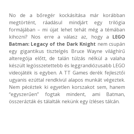
No de a bőregér kockásítása már korábban
megtörtént, ráadásul mindjárt egy trilógia
formájában – mi újat lehet tehát még a témában
kihozni? Nos erre a válasz az, hogy a
LEGO
Batman: Legacy of the Dark Knight
nem csupán
egy gigantikus tisztelgés Bruce Wayne világhírű
alteregója előtt, de talán túlzás nélkül a valaha
készült legösszetettebb és leggrandiózusabb LEGO
videojáték is egyben. A TT Games derék fejlesztői
ugyanis ezúttal rendkívül alapos munkát végeztek.
Nem pécéztek ki egyetlen korszakot sem, hanem
“egyszerűen” fogtak mindent, ami Batman,
összerázták és tálalták nekünk egy ízléses tálcán.