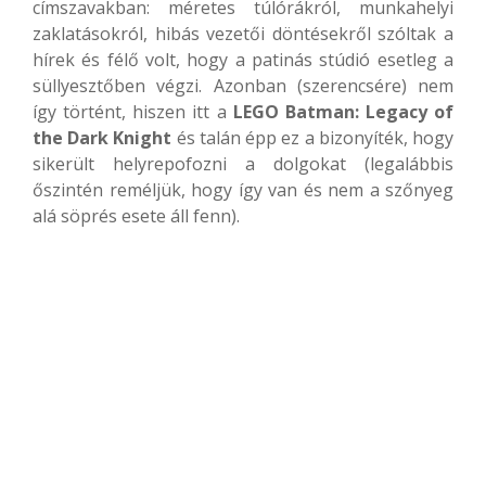
címszavakban: méretes túlórákról, munkahelyi
zaklatásokról, hibás vezetői döntésekről szóltak a
hírek és félő volt, hogy a patinás stúdió esetleg a
süllyesztőben végzi. Azonban (szerencsére) nem
így történt, hiszen itt a
LEGO Batman: Legacy of
the Dark Knight
és talán épp ez a bizonyíték, hogy
sikerült helyrepofozni a dolgokat (legalábbis
őszintén reméljük, hogy így van és nem a szőnyeg
alá söprés esete áll fenn).