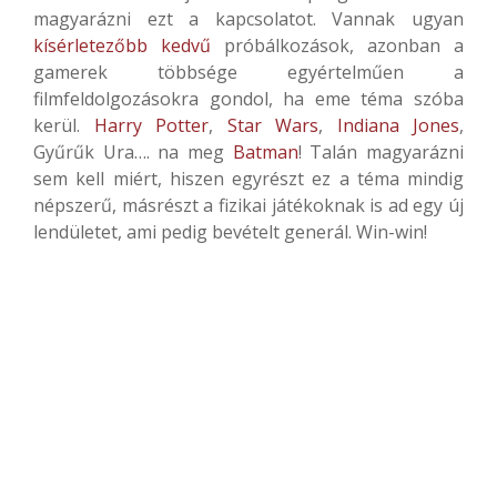
magyarázni ezt a kapcsolatot. Vannak ugyan
kísérletezőbb
kedvű
próbálkozások, azonban a
gamerek többsége egyértelműen a
filmfeldolgozásokra gondol, ha eme téma szóba
kerül.
Harry Potter
,
Star Wars
,
Indiana Jones
,
Gyűrűk Ura…. na meg
Batman
! Talán magyarázni
sem kell miért, hiszen egyrészt ez a téma mindig
népszerű, másrészt a fizikai játékoknak is ad egy új
lendületet, ami pedig bevételt generál. Win-win!