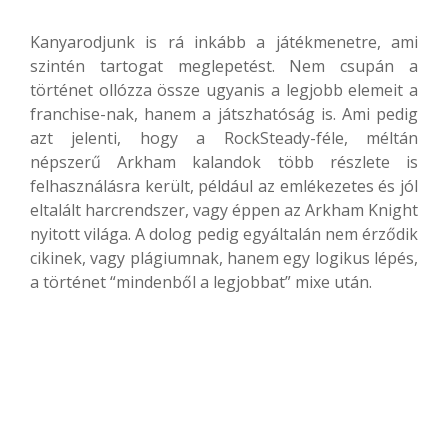
Kanyarodjunk is rá inkább a játékmenetre, ami
szintén tartogat meglepetést. Nem csupán a
történet ollózza össze ugyanis a legjobb elemeit a
franchise-nak, hanem a játszhatóság is. Ami pedig
azt jelenti, hogy a RockSteady-féle, méltán
népszerű Arkham kalandok több részlete is
felhasználásra került, például az emlékezetes és jól
eltalált harcrendszer, vagy éppen az Arkham Knight
nyitott világa. A dolog pedig egyáltalán nem érződik
cikinek, vagy plágiumnak, hanem egy logikus lépés,
a történet “mindenből a legjobbat” mixe után.