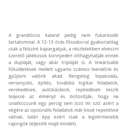
A grandiózus kaland pedig nem fukarkodik
tartalommal. A 12-13 órás fősodorral gyakorlatilag
csak a felszínt kapargatjuk, a részletekben elveszni
szerető játékosok könnyedén otthagyhatják ennek
a dupláját, vagy akár tripláját is. A lineárisabb
főküldetések mellett ugyanis számos teendőnk és
gyűjteni valónk akad. Rengeteg lopakodás,
versenyzés, építés, továbbá logikai feladatok,
verekedések, autókázások, repkedések teszik
teljessé az élményt és biztosítják, hogy ne
unatkozzunk egy percig sem (szó mi szó: azért a
végére az opcionális feladatok már kissé repetitívvé
válnak, talán épp ezért csak a legvérmesebb
rajongók teljesítik majd mindet).