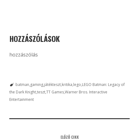
HOZZÁSZÓLÁSOK
hozzászólás
batman
gaming
játékteszt
kritika
lego
LEGO Batman: Legacy of
the Dark Knight
teszt
TT Games
Warner Bros. Interactive
Entertainment
ELŐZŐ CIKK