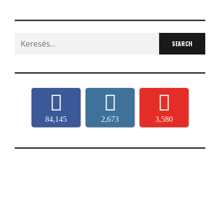
Search
for:
84,145
2,673
3,580