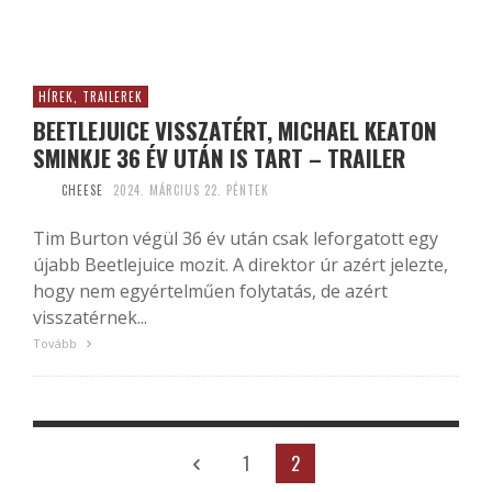
HÍREK, TRAILEREK
BEETLEJUICE VISSZATÉRT, MICHAEL KEATON
SMINKJE 36 ÉV UTÁN IS TART – TRAILER
CHEESE
2024. MÁRCIUS 22. PÉNTEK
Tim Burton végül 36 év után csak leforgatott egy
újabb Beetlejuice mozit. A direktor úr azért jelezte,
hogy nem egyértelműen folytatás, de azért
visszatérnek...
Tovább
1
2