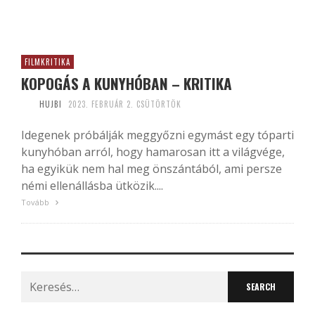
FILMKRITIKA
KOPOGÁS A KUNYHÓBAN – KRITIKA
HUJBI
2023. FEBRUÁR 2. CSÜTÖRTÖK
Idegenek próbálják meggyőzni egymást egy tóparti
kunyhóban arról, hogy hamarosan itt a világvége,
ha egyikük nem hal meg önszántából, ami persze
némi ellenállásba ütközik....
Tovább
Search
for: