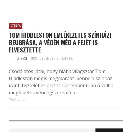
SZÍNES
TOM HIDDLESTON EMLÉKEZETES SZÍNHÁZI
BEUGRÁSA, A VÉGÉN MÉG A FEJÉT IS
ELVESZTETTE
CHEESE
2021. DECEMBER 8. SZERDA
Csodálatos látni, hogy hiába világsztár Tom
Hiddleston mégis megmaradt benne a színház
iránti tisztelet és alázat. December 6-án ő volt a
meglepetés vendégszereplő a...
Tovább
Search