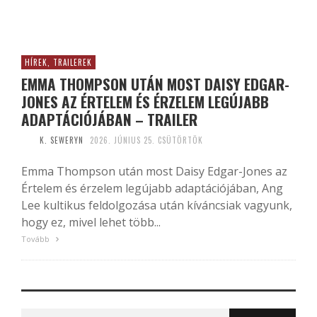
HÍREK, TRAILEREK
EMMA THOMPSON UTÁN MOST DAISY EDGAR-
JONES AZ ÉRTELEM ÉS ÉRZELEM LEGÚJABB
ADAPTÁCIÓJÁBAN – TRAILER
K. SEWERYN
2026. JÚNIUS 25. CSÜTÖRTÖK
Emma Thompson után most Daisy Edgar-Jones az
Értelem és érzelem legújabb adaptációjában, Ang
Lee kultikus feldolgozása után kíváncsiak vagyunk,
hogy ez, mivel lehet több...
Tovább
Search